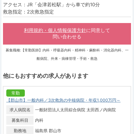
アクセス：JR「会津若松駅」から車で約10分
救急指定：2次救急指定
利用規約・個人情報保護方針
に同意して
問い合わせる
募集職種:【常勤医師】内科・呼吸器内科・精神科・麻酔科・消化器内科、一
般病院、外来・病棟管理・手術・救急
他にもおすすめの求人があります
常勤
【郡山市】一般内科／3次救急の中核病院・年収1,000万円～
求人病院名
一般財団法人太田綜合病院 太田西ノ内病院
募集科目
内科
勤務地
福島県 郡山市