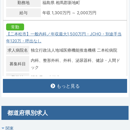
勤務地
福島県 相馬郡新地町
給与
年収 1,300万円 ～ 2,000万円
常勤
【二本松市】一般内科／年収最大1,500万円・JCHO・別途手当
年120万・呼出なし
求人病院名
独立行政法人地域医療機能推進機構 二本松病院
内科
整形外科
外科
泌尿器科
健診・人間ド
募集科目
ック
勤務地
福島県 二本松市
もっと見る
給与
年収 1,000万円 ～ 1,500万円
常勤
福島県/相馬郡新地町の一般病院・渡辺病院。一般内科・消化器
都道府県別求人
内科常勤医師募集、当直任意・週4〜5日年収1,300〜2,000万
円、福利厚生充実。
関東