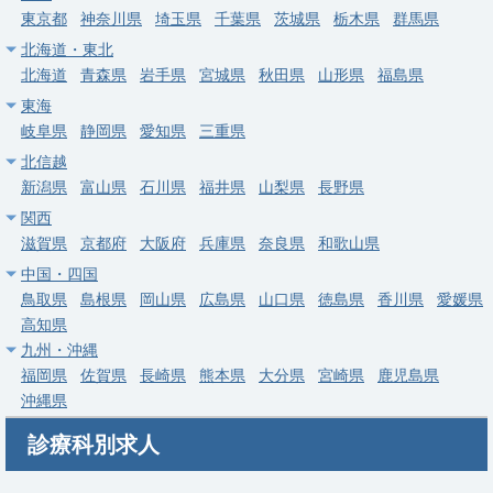
求人病院名
医療法人伸裕会 渡辺病院
東京都
神奈川県
埼玉県
千葉県
茨城県
栃木県
群馬県
募集科目
内科
消化器内科
北海道・東北
北海道
青森県
岩手県
宮城県
秋田県
山形県
福島県
勤務地
福島県 相馬郡新地町
東海
給与
年収 1,300万円 ～ 2,000万円
岐阜県
静岡県
愛知県
三重県
北信越
常勤
新潟県
富山県
石川県
福井県
山梨県
長野県
福島/相馬郡新地の2次救急一般病院。内科・消化器内科急募、年
関西
俸1,300～2,000万円、当直なし可、週4日相談可。
滋賀県
京都府
大阪府
兵庫県
奈良県
和歌山県
求人病院名
医療法人伸裕会 渡辺病院
中国・四国
鳥取県
島根県
岡山県
広島県
山口県
徳島県
香川県
愛媛県
募集科目
内科
消化器内科
高知県
勤務地
福島県 相馬郡新地町
九州・沖縄
福岡県
佐賀県
長崎県
熊本県
大分県
宮崎県
鹿児島県
給与
年収 1,300万円 ～ 2,000万円
沖縄県
常勤
診療科別求人
福島/二本松のJCHO2次救急一般病院。一般内科医急募（外科・
整形・透析は後日再開）、年俸1,000～1,500万円＋手当120万