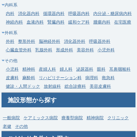
内科系
円。
内科
消化器内科
循環器内科
呼吸器内科
内分泌・糖尿病内科
求人病院名
独立行政法人地域医療機能推進機構 二本松病院
神経内科
血液内科
腎臓内科
緩和ケア科
腫瘍内科
在宅医療
募集科目
内科
腎臓内科
外科
整形外科
外科系
勤務地
福島県 二本松市
外科
整形外科
脳神経外科
消化器外科
呼吸器外科
給与
年収 1,000万円 ～ 1,500万円
心臓血管外科
乳腺外科
形成外科
美容外科
小児外科
その他
常勤
小児科
精神科
産婦人科
婦人科
泌尿器科
眼科
耳鼻咽喉科
福島喜多方の老健90床。施設長（内科）募集、週4日～可、年俸
1,000～1,500万円、住宅・赴任手当充実。体制強化！
皮膚科
麻酔科
リハビリテーション科
病理科
救急科
健診・人間ドック
放射線科
総合診療科
美容皮膚科
医療法人佐原病院 介護老人保健施設 ケアホームや
求人病院名
まと
施設形態から探す
募集科目
内科
勤務地
福島県 喜多方市
一般病院
ケアミックス病院
療養型病院
精神病院
クリニック
老健
その他
給与
年収 1,000万円 ～ 1,500万円