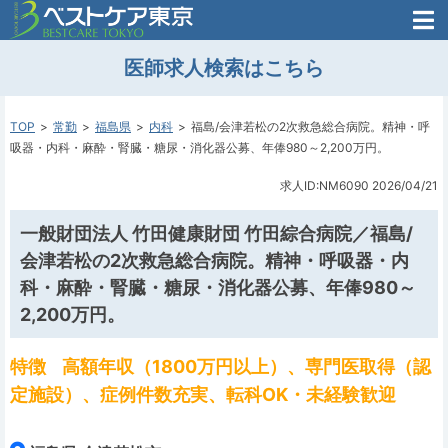
医師がはじめた
医師求人検索はこちら
転職支援のお問い合わせ
無料
医師のための
転職支援
TOP
常勤
福島県
内科
福島/会津若松の2次救急総合病院。精神・呼
吸器・内科・麻酔・腎臓・糖尿・消化器公募、年俸980～2,200万円。
求人ID:NM6090
2026/04/21
一般財団法人 竹田健康財団 竹田綜合病院／福島/
会津若松の2次救急総合病院。精神・呼吸器・内
科・麻酔・腎臓・糖尿・消化器公募、年俸980～
2,200万円。
特徴
高額年収（1800万円以上）、専門医取得（認
定施設）、症例件数充実、転科OK・未経験歓迎