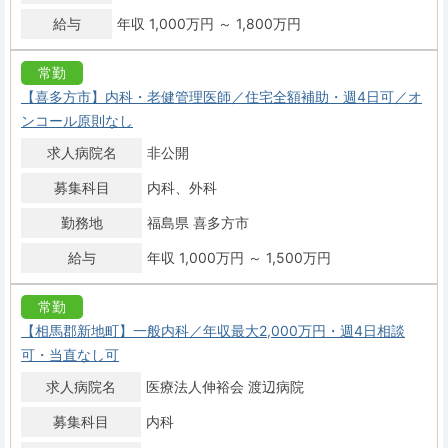
給与
年収 1,000万円 ～ 1,800万円
常勤
【喜多方市】内科・老健管理医師／住宅全額補助・週4日可／オ
ンコール原則なし
求人病院名
非公開
募集科目
内科
外科
勤務地
福島県 喜多方市
給与
年収 1,000万円 ～ 1,500万円
常勤
【相馬郡新地町】一般内科／年収最大2,000万円・週4日相談
可・当直なし可
求人病院名
医療法人伸裕会 渡辺病院
募集科目
内科