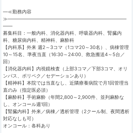
―≪勤務内容
≫―――――――――――――――――――――――――
――
募集科目：一般内科、消化器内科、呼吸器内科、腎臓内
科、糖尿病内科、精神科、麻酔科
【内科系】外来 週2～3コマ（1コマ20～30名）、病棟管理
10～15名、準夜当直（16:30～24:00、救急搬送4～5台／
回）
【消化器内科】内視鏡検査（上部3コマ／下部3コマ、オリ
ンパス、ポリペク／セデーションあり）
【精神科】本院では当直なし、近隣療養病院で月1回管理当
直のみ（指定医必須）
【麻酔科】手術麻酔（年間2,800～2,900件、並列麻酔な
し、オンコール週1回）
【腎臓内科】外来／病棟／透析管理（2クール制、夜間透析
対応なしも可）
オンコール：各科あり