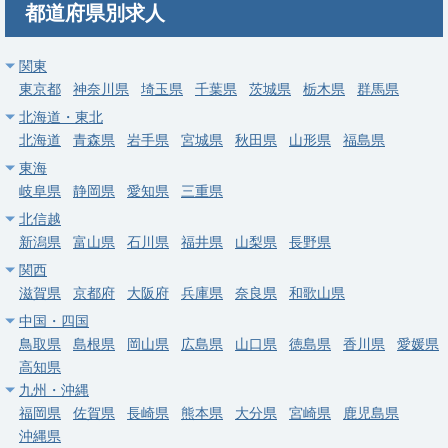
都道府県別求人
福島/会津若松の2次救急総合病院。精神・呼吸器・内科・麻酔・
腎臓・糖尿・消化器公募、年俸980～2,200万円。
関東
求人病院名
一般財団法人 竹田健康財団 竹田綜合病院
東京都
神奈川県
埼玉県
千葉県
茨城県
栃木県
群馬県
募集科目
内科
呼吸器内科
精神科
麻酔科
消化器内科
北海道・東北
北海道
青森県
岩手県
宮城県
秋田県
山形県
福島県
勤務地
福島県 会津若松市
東海
給与
年収 980万円 ～ 2,200万円
岐阜県
静岡県
愛知県
三重県
北信越
常勤
新潟県
富山県
石川県
福井県
山梨県
長野県
福島/相馬郡新地の2次救急一般病院。内科・消化器内科急募、年
関西
俸1,300～2,000万円、当直なし可、週4日相談可。
滋賀県
京都府
大阪府
兵庫県
奈良県
和歌山県
求人病院名
医療法人伸裕会 渡辺病院
中国・四国
鳥取県
島根県
岡山県
広島県
山口県
徳島県
香川県
愛媛県
募集科目
内科
消化器内科
高知県
勤務地
福島県 相馬郡新地町
九州・沖縄
福岡県
佐賀県
長崎県
熊本県
大分県
宮崎県
鹿児島県
給与
年収 1,300万円 ～ 2,000万円
沖縄県