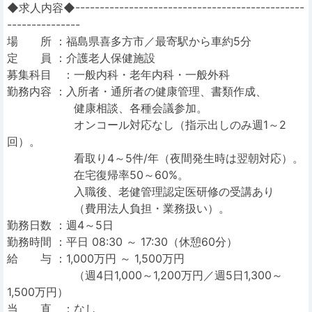
◆求人内容◆-----------------------------------------------
---------------
場 所 ：福島県喜多方市／最寄駅から車約5分
定 員 ：介護老人保健施設
募集科目 ：一般内科・老年内科・一般外科
勤務内容 ：入所者・通所者の健康管理、書類作成、
健康相談、各種会議参加。
オンコール対応なし（指示出しのみ週1～2
回）。
看取り4～5件/年（夜間発生時は翌朝対応）。
在宅復帰率50～60%。
入職後、老健管理認定医研修の受講あり
（費用法人負担・業務扱い）。
勤務日数 ：週4～5日
勤務時間 ：平日 08:30 ～ 17:30（休憩60分）
給 与 ：1,000万円 ～ 1,500万円
（週4日1,000～1,200万円／週5日1,300～
1,500万円）
当 直 ：なし