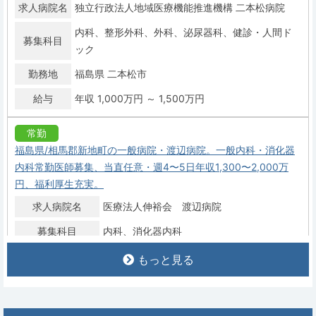
求人病院名
独立行政法人地域医療機能推進機構 二本松病院
内科
整形外科
外科
泌尿器科
健診・人間ド
募集科目
ック
勤務地
福島県 二本松市
給与
年収 1,000万円 ～ 1,500万円
常勤
福島県/相馬郡新地町の一般病院・渡辺病院。一般内科・消化器
内科常勤医師募集、当直任意・週4〜5日年収1,300〜2,000万
円、福利厚生充実。
求人病院名
医療法人伸裕会 渡辺病院
募集科目
内科
消化器内科
勤務地
福島県 相馬郡新地町
もっと見る
給与
年収 1,300万円 ～ 2,000万円
常勤