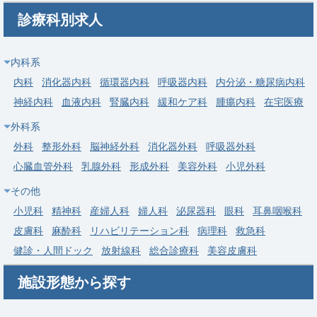
常勤
診療科別求人
福島/二本松のJCHO2次救急一般病院。一般内科医急募（外科・
整形・透析は後日再開）、年俸1,000～1,500万円＋手当120万
内科系
円。
内科
消化器内科
循環器内科
呼吸器内科
内分泌・糖尿病内科
求人病院名
独立行政法人地域医療機能推進機構 二本松病院
神経内科
血液内科
腎臓内科
緩和ケア科
腫瘍内科
在宅医療
募集科目
内科
腎臓内科
外科
整形外科
外科系
勤務地
福島県 二本松市
外科
整形外科
脳神経外科
消化器外科
呼吸器外科
給与
年収 1,000万円 ～ 1,500万円
心臓血管外科
乳腺外科
形成外科
美容外科
小児外科
その他
常勤
小児科
精神科
産婦人科
婦人科
泌尿器科
眼科
耳鼻咽喉科
福島喜多方の老健90床。施設長（内科）募集、週4日～可、年俸
1,000～1,500万円、住宅・赴任手当充実。体制強化！
皮膚科
麻酔科
リハビリテーション科
病理科
救急科
健診・人間ドック
放射線科
総合診療科
美容皮膚科
医療法人佐原病院 介護老人保健施設 ケアホームや
求人病院名
まと
施設形態から探す
募集科目
内科