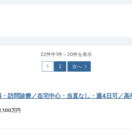
22件中1件～20件を表示
1
2
次へ
科・訪問診療／在宅中心・当直なし・週4日可／高
2,100万円