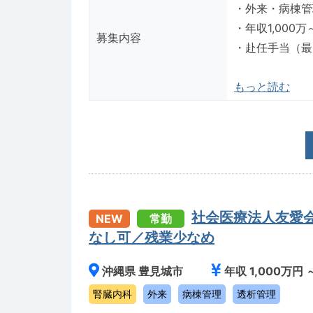
・外来・病棟管
・年収1,000
募集内容
・赴任手当（最
もっと読む
社会医療法人友愛
NEW
常勤
なし可／残業少なめ
沖縄県 豊見城市
年収 1,000万円 
腎臓内科
外来
病棟管理
透析管理