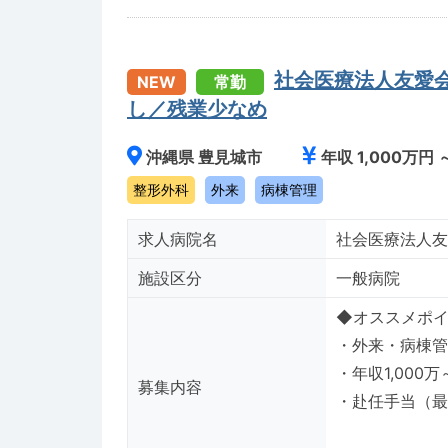
社会医療法人友愛
NEW
常勤
し／残業少なめ
沖縄県 豊見城市
年収 1,000万円 
整形外科
外来
病棟管理
求人病院名
社会医療法人友
施設区分
一般病院
◆オススメポイント◆---
・外来・病棟管
・年収1,000
募集内容
・赴任手当（最