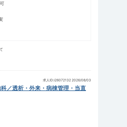
可
実
て
求人ID:i26072132
2026/08/03
内科／透析・外来・病棟管理・当直