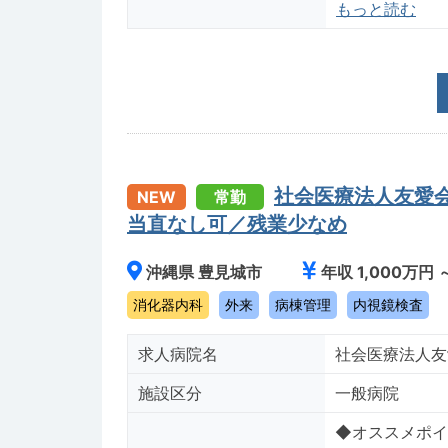
もっと読む
社会医療法人友愛
NEW
常勤
当直なし可／残業少なめ
沖縄県 豊見城市
年収 1,000万円 
消化器内科
外来
病棟管理
内視鏡検査
求人病院名
社会医療法人友
施設区分
一般病院
◆オススメポイント◆---