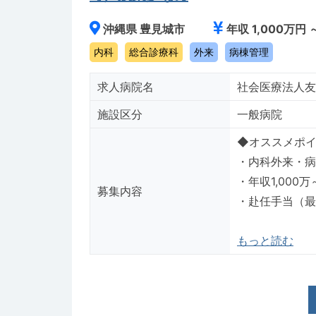
沖縄県 豊見城市
年収 1,000万円 
内科
総合診療科
外来
病棟管理
求人病院名
社会医療法人友
施設区分
一般病院
◆オススメポイント◆---
・内科外来・病
・年収1,000
募集内容
・赴任手当（最
もっと読む