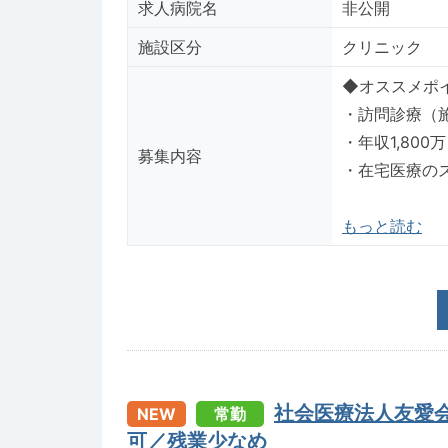
求人病院名
非公開
施設区分
クリニック
◆オススメポイント◆--
・訪問診療（
・年収1,80
募集内容
・在宅医療の
もっと読む
社会医療法人友愛
NEW
常勤
可／残業少なめ