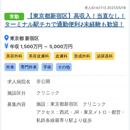
求人ID:ts1113
2021/05/18
【東京都新宿区】高収入！当直なし！
常勤
ターミナル駅チカで通勤便利♪未経験も歓迎！
東京都 新宿区
年収 1,500万円 ～ 5,000万円
美容外科
美容皮膚科
皮膚科
形成外科
泌尿器科
外来
専門外来
手術
その他
非公開
求人病院名
クリニック
施設区分
施設：東京都新宿区 クリニック
募集内容
アクセス：西武・JR・東京メトロ・都営・
私鉄各線最寄り駅より徒歩