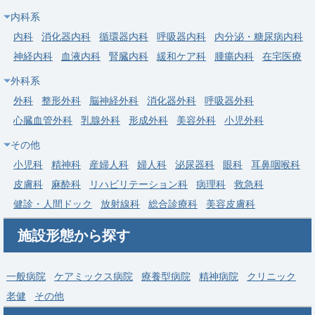
内科系
内科
消化器内科
循環器内科
呼吸器内科
内分泌・糖尿病内科
神経内科
血液内科
腎臓内科
緩和ケア科
腫瘍内科
在宅医療
外科系
外科
整形外科
脳神経外科
消化器外科
呼吸器外科
心臓血管外科
乳腺外科
形成外科
美容外科
小児外科
その他
小児科
精神科
産婦人科
婦人科
泌尿器科
眼科
耳鼻咽喉科
皮膚科
麻酔科
リハビリテーション科
病理科
救急科
健診・人間ドック
放射線科
総合診療科
美容皮膚科
施設形態から探す
一般病院
ケアミックス病院
療養型病院
精神病院
クリニック
老健
その他