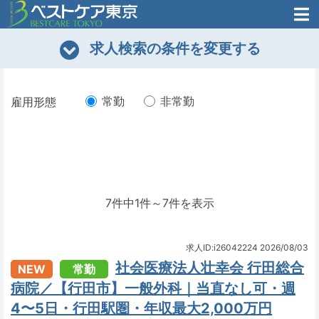
医師がはじめた
求人検索の条件を変更する
転職支援のお問い合わせ
無料
医師のための
転職支援
常勤
非常勤
雇用形態
7件中1件～7件を表示
求人ID:i26042224
2026/08/03
社会医療法人壮幸会 行田総合
NEW
常勤
病院／【行田市】一般外科｜当直なし可・週
4〜5日・行田駅圏・年収最大2,000万円