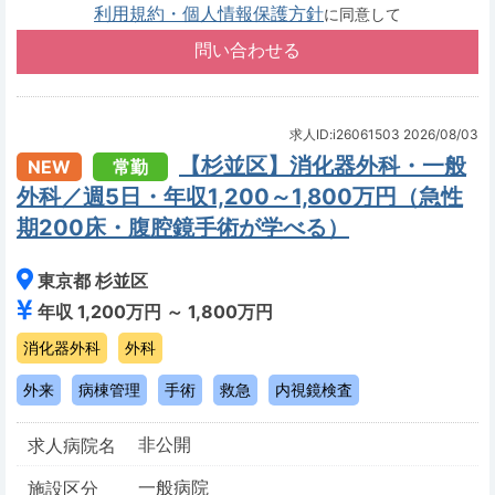
利用規約・個人情報保護方針
に同意して
求人ID:i26061503
2026/08/03
【杉並区】消化器外科・一般
NEW
常勤
外科／週5日・年収1,200～1,800万円（急性
期200床・腹腔鏡手術が学べる）
東京都 杉並区
年収 1,200万円 ～ 1,800万円
消化器外科
外科
外来
病棟管理
手術
救急
内視鏡検査
非公開
求人病院名
一般病院
施設区分