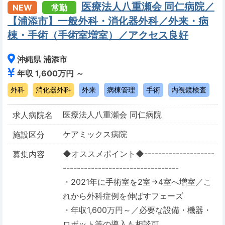
医療法人八重瀬会 同仁病院／
NEW
常勤
【浦添市】一般外科・消化器外科／外来・病
棟・手術（手術室増室）／アクセス良好
沖縄県 浦添市
年収 1,600万円 ～
外科
消化器外科
外来
病棟管理
手術
内視鏡検査
医療法人八重瀬会 同仁病院
求人病院名
ケアミックス病院
施設区分
◆オススメポイント◆--------------------
募集内容
---------------------------------
・2021年に手術室を2室→4室へ増室／こ
れから外科症例を伸ばすフェーズ
・年収1,600万円～／必要な設備・機器・
ロボット等の導入も相談可