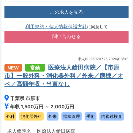
この求人を見る
利用規約・個人情報保護方針
に同意して
求人ID:i26070725
2026/08/03
医療法人鎗田病院／【市原
NEW
常勤
市】一般外科・消化器外科／外来／病棟／オ
ペ／高額年収・当直なし
千葉県 市原市
年収 1,500万円 ～ 2,000万円
外科
消化器外科
外来
病棟管理
手術
内視鏡検査
医療法人鎗田病院
求人病院名