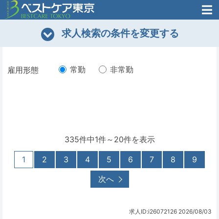
医師がはじめた
求人検索の条件を変更する
転職支援のお問い合わせ
無料
医師のための
転職支援
常勤
非常勤
雇用形態
335件中1件～20件を表示
1
2
3
4
5
6
7
8
9
次へ
求人ID:i26072126
2026/08/03