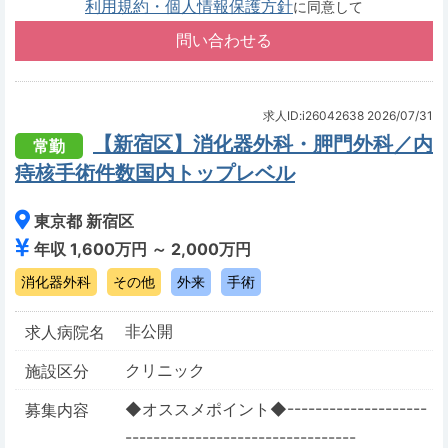
利用規約・個人情報保護方針
に同意して
求人ID:i26042638
2026/07/31
【新宿区】消化器外科・胛門外科／内
常勤
痔核手術件数国内トップレベル
東京都 新宿区
年収 1,600万円 ～ 2,000万円
消化器外科
その他
外来
手術
非公開
求人病院名
クリニック
施設区分
◆オススメポイント◆--------------------
募集内容
---------------------------------