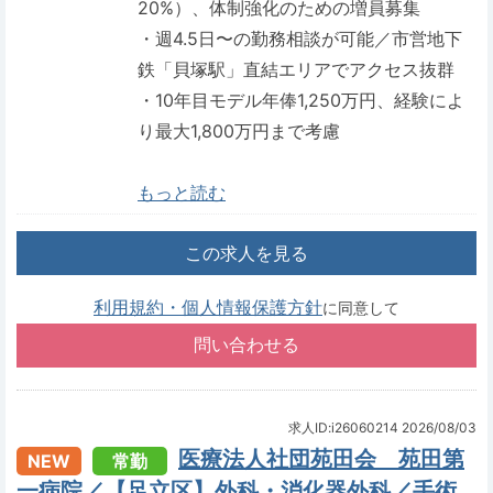
20%）、体制強化のための増員募集
・週4.5日〜の勤務相談が可能／市営地下
鉄「貝塚駅」直結エリアでアクセス抜群
・10年目モデル年俸1,250万円、経験によ
り最大1,800万円まで考慮
もっと読む
この求人を見る
利用規約・個人情報保護方針
に同意して
求人ID:i26060214
2026/08/03
医療法人社団苑田会 苑田第
NEW
常勤
一病院／【足立区】外科・消化器外科／手術