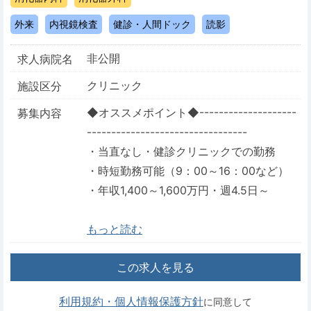
外来
内視鏡検査
健診・人間ドック
読影
非公開
求人病院名
クリニック
施設区分
◆オススメポイント◆--------------------
募集内容
---------------------------------
・当直なし・健診クリニックでの勤務
・時短勤務可能（9：00～16：00など）
・年収1,400～1,600万円・週4.5日～
もっと読む
この求人を見る
利用規約・個人情報保護方針
に同意して