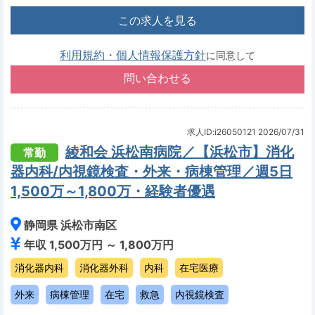
この求人を見る
利用規約・個人情報保護方針
に同意して
求人ID:i26050121
2026/07/31
綾和会 浜松南病院／【浜松市】消化
常勤
器内科/内視鏡検査・外来・病棟管理／週5日
1,500万～1,800万・経験者優遇
静岡県 浜松市南区
年収 1,500万円 ～ 1,800万円
消化器内科
消化器外科
内科
在宅医療
外来
病棟管理
在宅
救急
内視鏡検査