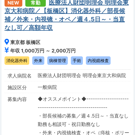
医療法人財団明理会 明理会東
NEW
常勤
京大和病院／【板橋区】消化器外科／部長候
補／外来・内視镜・オペ／週４.5日～・当直
なし可／高額年収
東京都 板橋区
年収 1,000万円 ～ 2,000万円
消化器外科
外来
病棟管理
手術
内視鏡検査
医療法人財団明理会 明理会東京大和病院
求人病院名
一般病院
施設区分
◆オススメポイント◆--------------------
募集内容
---------------------------------
・部長候補の募集／週４.5日～・当直なし
勤務も相談可・祝日勤務なし
・外来・内視镜検査・オペ（痔核・ポリー