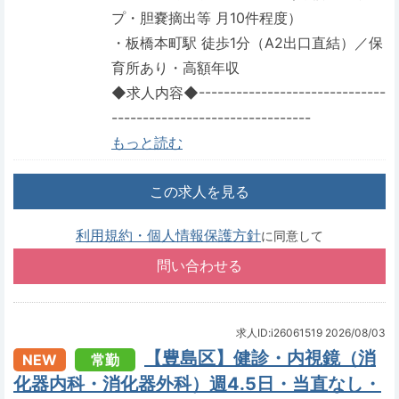
プ・胆嚢摘出等 月10件程度）
・板橋本町駅 徒歩1分（A2出口直結）／保
育所あり・高額年収
◆求人内容◆------------------------------
--------------------------------
もっと読む
この求人を見る
利用規約・個人情報保護方針
に同意して
求人ID:i26061519
2026/08/03
【豊島区】健診・内視鏡（消
NEW
常勤
化器内科・消化器外科）週4.5日・当直なし・