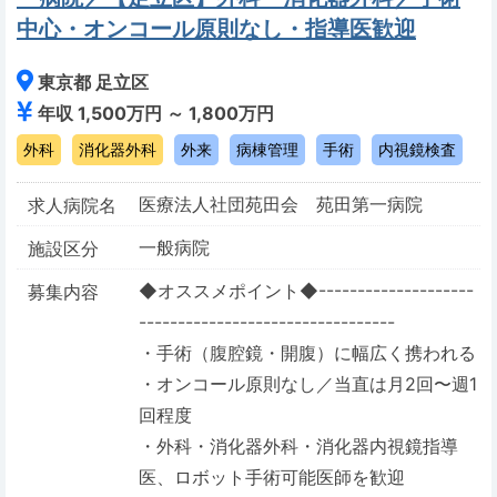
中心・オンコール原則なし・指導医歓迎
東京都 足立区
年収 1,500万円 ～ 1,800万円
外科
消化器外科
外来
病棟管理
手術
内視鏡検査
医療法人社団苑田会 苑田第一病院
求人病院名
一般病院
施設区分
◆オススメポイント◆--------------------
募集内容
---------------------------------
・手術（腹腔鏡・開腹）に幅広く携われる
・オンコール原則なし／当直は月2回〜週1
回程度
・外科・消化器外科・消化器内視鏡指導
医、ロボット手術可能医師を歓迎