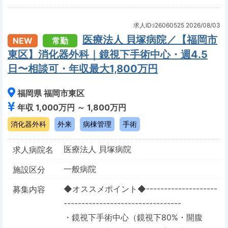
求人ID:i26060525
2026/08/03
医療法人 貝塚病院／【福岡市
NEW
常勤
東区】消化器外科｜鏡視下手術中心・週4.5
日〜相談可・年収最大1,800万円
福岡県 福岡市東区
年収 1,000万円 ～ 1,800万円
消化器外科
外来
病棟管理
手術
医療法人 貝塚病院
求人病院名
一般病院
施設区分
◆オススメポイント◆--------------------
募集内容
---------------------------------
・鏡視下手術中心（鏡視下80%・開腹