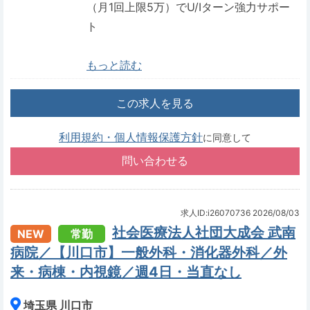
（月1回上限5万）でU/Iターン強力サポー
ト
もっと読む
この求人を見る
利用規約・個人情報保護方針
に同意して
求人ID:i26070736
2026/08/03
社会医療法人社団大成会 武南
NEW
常勤
病院／【川口市】一般外科・消化器外科／外
来・病棟・内視鏡／週4日・当直なし
埼玉県 川口市