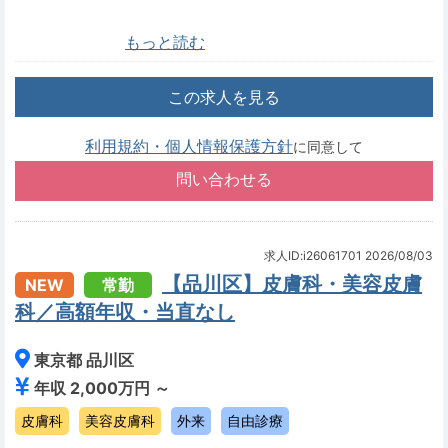
もっと読む
この求人を見る
利用規約・個人情報保護方針
に同意して
求人ID:i26061701
2026/08/03
【品川区】皮膚科・美容皮膚
NEW
常勤
科／高額年収・当直なし
東京都 品川区
年収 2,000万円 ～
皮膚科
美容皮膚科
外来
自由診療