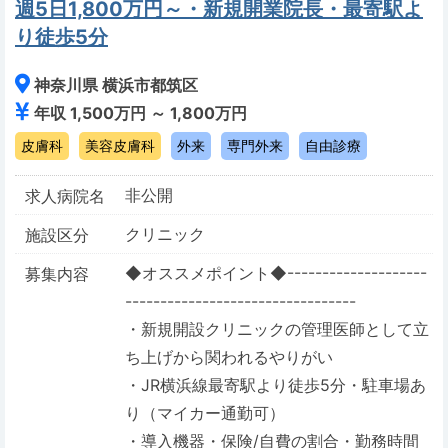
週5日1,800万円～・新規開業院長・最寄駅よ
り徒歩5分
神奈川県 横浜市都筑区
年収 1,500万円 ～ 1,800万円
皮膚科
美容皮膚科
外来
専門外来
自由診療
非公開
求人病院名
クリニック
施設区分
◆オススメポイント◆--------------------
募集内容
---------------------------------
・新規開設クリニックの管理医師として立
ち上げから関われるやりがい
・JR横浜線最寄駅より徒歩5分・駐車場あ
り（マイカー通勤可）
・導入機器・保険/自費の割合・勤務時間