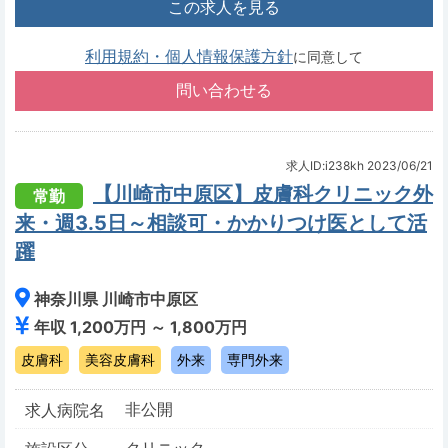
この求人を見る
利用規約・個人情報保護方針
に同意して
求人ID:i238kh
2023/06/21
【川崎市中原区】皮膚科クリニック外
常勤
来・週3.5日～相談可・かかりつけ医として活
躍
神奈川県 川崎市中原区
年収 1,200万円 ～ 1,800万円
皮膚科
美容皮膚科
外来
専門外来
非公開
求人病院名
クリニック