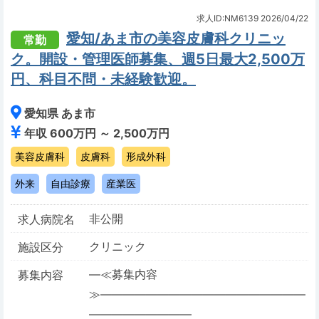
求人ID:NM6139
2026/04/22
愛知/あま市の美容皮膚科クリニッ
常勤
ク。開設・管理医師募集、週5日最大2,500万
円、科目不問・未経験歓迎。
愛知県 あま市
年収 600万円 ～ 2,500万円
美容皮膚科
皮膚科
形成外科
外来
自由診療
産業医
非公開
求人病院名
クリニック
施設区分
―≪募集内容
募集内容
≫――――――――――――――――――
―――――――――