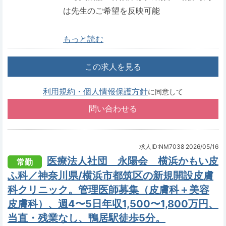
は先生のご希望を反映可能
もっと読む
この求人を見る
利用規約・個人情報保護方針
に同意して
求人ID:NM7038
2026/05/16
医療法人社団 永陽会 横浜かもい皮
常勤
ふ科／神奈川県/横浜市都筑区の新規開設皮膚
科クリニック。管理医師募集（皮膚科＋美容
皮膚科）、週4〜5日年収1,500〜1,800万円、
当直・残業なし、鴨居駅徒歩5分。