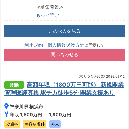
≪募集背景≫
もっと読む
この求人を見る
利用規約・個人情報保護方針
に同意して
求人ID:NM6007
2026/05/12
高額年収（1800万円可能） 新規開業
常勤
管理医師募集 駅チカ徒歩5分 開業支援あり
神奈川県 横浜市
年収 1,500万円 ～ 1,800万円
皮膚科
美容皮膚科
外来