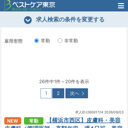
医師がはじめた
求人検索の条件を変更する
転職支援のお問い合わせ
無料
医師のための
転職支援
常勤
非常勤
雇用形態
26件中1件～20件を表示
1
2
次へ
求人ID:i26061724
2026/08/03
【横浜市西区】皮膚科・美容
NEW
常勤