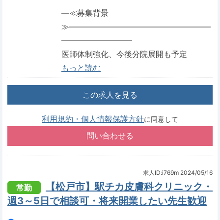
―≪募集背景
≫――――――――――――――――――
―――――――――
医師体制強化、今後分院展開も予定
もっと読む
この求人を見る
利用規約・個人情報保護方針
に同意して
求人ID:i769m
2024/05/16
【松戸市】駅チカ皮膚科クリニック・
常勤
週3～5日で相談可・将来開業したい先生歓迎