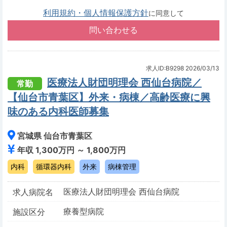
利用規約・個人情報保護方針
に同意して
求人ID:B9298
2026/03/13
医療法人財団明理会 西仙台病院／
常勤
【仙台市青葉区】外来・病棟／高齢医療に興
味のある内科医師募集
宮城県 仙台市青葉区
年収 1,300万円 ～ 1,800万円
内科
循環器内科
外来
病棟管理
医療法人財団明理会 西仙台病院
求人病院名
療養型病院
施設区分