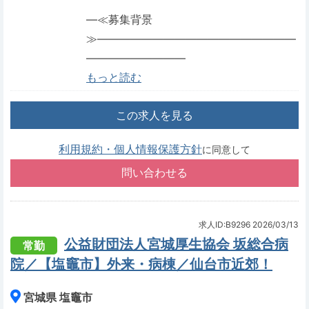
―≪募集背景
≫――――――――――――――――――
―――――――――
もっと読む
この求人を見る
利用規約・個人情報保護方針
に同意して
求人ID:B9296
2026/03/13
公益財団法人宮城厚生協会 坂総合病
常勤
院／【塩竈市】外来・病棟／仙台市近郊！
宮城県 塩竈市