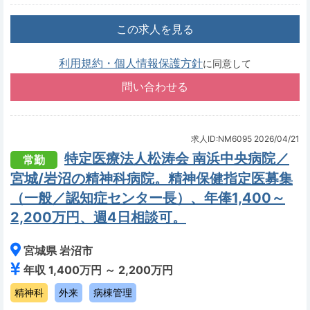
この求人を見る
利用規約・個人情報保護方針
に同意して
求人ID:NM6095
2026/04/21
特定医療法人松涛会 南浜中央病院／
常勤
宮城/岩沼の精神科病院。精神保健指定医募集
（一般／認知症センター長）、年俸1,400～
2,200万円、週4日相談可。
宮城県 岩沼市
年収 1,400万円 ～ 2,200万円
精神科
外来
病棟管理