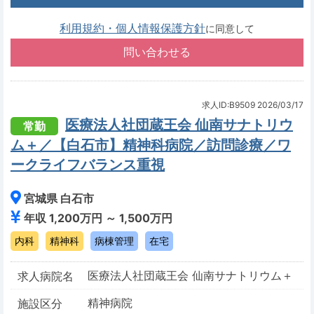
利用規約・個人情報保護方針
に同意して
求人ID:B9509
2026/03/17
医療法人社団蔵王会 仙南サナトリウ
常勤
ム＋／【白石市】精神科病院／訪問診療／ワ
ークライフバランス重視
宮城県 白石市
年収 1,200万円 ～ 1,500万円
内科
精神科
病棟管理
在宅
医療法人社団蔵王会 仙南サナトリウム＋
求人病院名
精神病院
施設区分