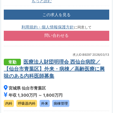
もっと読む
この求人を見る
利用規約・個人情報保護方針
に同意して
求人ID:B9297
2026/03/13
医療法人財団明理会 西仙台病院／
常勤
【仙台市青葉区】外来・病棟／高齢医療に興
味のある内科医師募集
宮城県 仙台市青葉区
年収 1,300万円 ～ 1,800万円
内科
呼吸器内科
外来
病棟管理