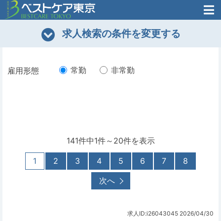
医師がはじめた
求人検索の条件を変更する
転職支援のお問い合わせ
無料
医師のための
転職支援
常勤
非常勤
雇用形態
141件中1件～20件を表示
1
2
3
4
5
6
7
8
次へ
求人ID:i26043045
2026/04/30