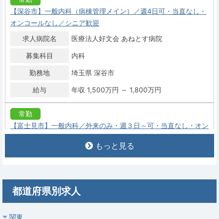
【深谷市】一般内科（病棟管理メイン）／週4日可・当直なし・
オンコールなし／シニア歓迎
求人病院名
医療法人好文会 あねとす病院
募集科目
内科
勤務地
埼玉県 深谷市
給与
年収 1,500万円 ～ 1,800万円
常勤
【富士見市】一般内科／外来のみ・週３日～可・当直なし・オン
コールなし／土日休み
もっと見る
求人病院名
非公開
募集科目
内科
勤務地
埼玉県 富士見市
都道府県別求人
給与
年収 1,000万円 ～ 1,500万円
関東