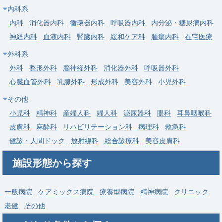
内科系
常勤
内科
消化器内科
循環器内科
呼吸器内科
内分泌・糖尿病内科
【埼玉県三郷市】一般内科｜つくばエクスプレス三郷中央駅・年
神経内科
血液内科
腎臓内科
緩和ケア科
腫瘍内科
在宅医療
間休日120日以上・基幹型臨床研修病院
外科系
求人病院名
医療法人社団愛友会 三郷中央総合病院
外科
整形外科
脳神経外科
消化器外科
呼吸器外科
募集科目
内科
心臓血管外科
乳腺外科
形成外科
美容外科
小児外科
勤務地
埼玉県 三郷市
その他
給与
年収 1,000万円 ～ 1,800万円
小児科
精神科
産婦人科
婦人科
泌尿器科
眼科
耳鼻咽喉科
皮膚科
麻酔科
リハビリテーション科
病理科
救急科
健診・人間ドック
放射線科
総合診療科
美容皮膚科
施設形態から探す
一般病院
ケアミックス病院
療養型病院
精神病院
クリニック
老健
その他