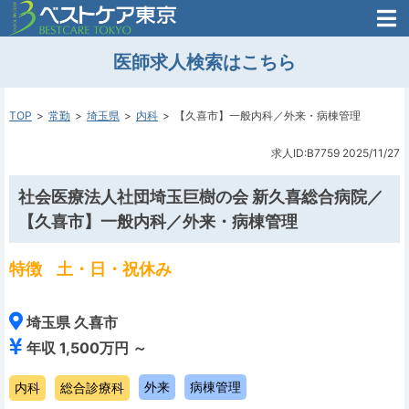
医師がはじめた
医師求人検索はこちら
転職支援のお問い合わせ
無料
医師のための
転職支援
TOP
常勤
埼玉県
内科
【久喜市】一般内科／外来・病棟管理
求人ID:B7759
2025/11/27
社会医療法人社団埼玉巨樹の会 新久喜総合病院／
【久喜市】一般内科／外来・病棟管理
特徴
土・日・祝休み
埼玉県 久喜市
年収 1,500万円 ～
外来
病棟管理
内科
総合診療科