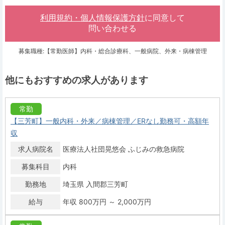
利用規約・個人情報保護方針
に同意して
問い合わせる
募集職種:【常勤医師】内科・総合診療科、一般病院、外来・病棟管理
他にもおすすめの求人があります
常勤
【三芳町】一般内科・外来／病棟管理／ERなし勤務可・高額年
収
求人病院名
医療法人社団晃悠会 ふじみの救急病院
募集科目
内科
勤務地
埼玉県 入間郡三芳町
給与
年収 800万円 ～ 2,000万円