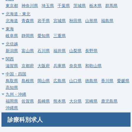
東京都
常勤
神奈川県
埼玉県
千葉県
茨城県
栃木県
群馬県
【新座市】一般内科／402床・部長職相談可・60代可／年収
北海道・東北
1,140～1,500万円
北海道
青森県
岩手県
宮城県
秋田県
山形県
福島県
東海
求人病院名
新座志木中央総合病院
岐阜県
静岡県
愛知県
三重県
募集科目
内科
北信越
勤務地
埼玉県 新座市
新潟県
富山県
石川県
福井県
山梨県
長野県
関西
給与
年収 1,140万円 ～ 1,500万円
滋賀県
京都府
大阪府
兵庫県
奈良県
和歌山県
中国・四国
常勤
鳥取県
島根県
岡山県
広島県
山口県
徳島県
香川県
愛媛県
【蓮田市】一般内科/駅徒歩1分・上野から約30分の好立地☆地
高知県
域密着型病院
九州・沖縄
求人病院名
医療法人社団愛友会 蓮田一心会病院
福岡県
佐賀県
長崎県
熊本県
大分県
宮崎県
鹿児島県
沖縄県
募集科目
内科
消化器内科
呼吸器内科
診療科別求人
勤務地
埼玉県 蓮田市
給与
年収 1,500万円 ～ 1,700万円