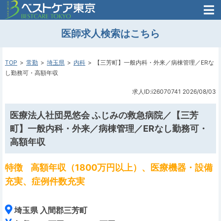
医師がはじめた
医師求人検索はこちら
転職支援のお問い合わせ
無料
医師のための
転職支援
TOP
常勤
埼玉県
内科
【三芳町】一般内科・外来／病棟管理／ERな
し勤務可・高額年収
求人ID:i26070741
2026/08/03
医療法人社団晃悠会 ふじみの救急病院／【三芳
町】一般内科・外来／病棟管理／ERなし勤務可・
高額年収
特徴
高額年収（1800万円以上）、医療機器・設備
充実、症例件数充実
埼玉県 入間郡三芳町