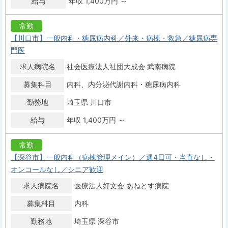
給与
年収 1,400万円 ～
常勤
【川口市】一般内科・糖尿病内科／外来・病棟・救急／糖尿病専
門医
求人病院名
社会医療法人社団大成会 武南病院
募集科目
内科
内分泌代謝内科・糖尿病内科
勤務地
埼玉県 川口市
給与
年収 1,400万円 ～
常勤
【深谷市】一般内科（病棟管理メイン）／週4日可・当直なし・
オンコールなし／シニア歓迎
求人病院名
医療法人好文会 あねとす病院
募集科目
内科
勤務地
埼玉県 深谷市