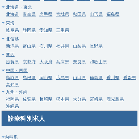
勤務地
埼玉県 新座市
北海道・東北
給与
年収 1,140万円 ～ 1,500万円
北海道
青森県
岩手県
宮城県
秋田県
山形県
福島県
東海
常勤
岐阜県
静岡県
愛知県
三重県
【蓮田市】一般内科/駅徒歩1分・上野から約30分の好立地☆地
北信越
域密着型病院
新潟県
富山県
石川県
福井県
山梨県
長野県
求人病院名
医療法人社団愛友会 蓮田一心会病院
関西
滋賀県
京都府
大阪府
兵庫県
奈良県
和歌山県
募集科目
内科
消化器内科
呼吸器内科
中国・四国
勤務地
埼玉県 蓮田市
鳥取県
島根県
岡山県
広島県
山口県
徳島県
香川県
愛媛県
高知県
給与
年収 1,500万円 ～ 1,700万円
九州・沖縄
福岡県
佐賀県
長崎県
熊本県
大分県
宮崎県
鹿児島県
常勤
沖縄県
【埼玉県三郷市】一般内科｜つくばエクスプレス三郷中央駅・年
間休日120日以上・基幹型臨床研修病院
診療科別求人
求人病院名
医療法人社団愛友会 三郷中央総合病院
募集科目
内科
内科系