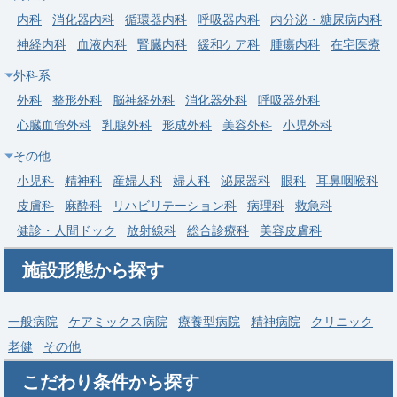
内科
消化器内科
循環器内科
呼吸器内科
内分泌・糖尿病内科
勤務地
埼玉県 三郷市
神経内科
血液内科
腎臓内科
緩和ケア科
腫瘍内科
在宅医療
給与
年収 1,000万円 ～ 1,800万円
外科系
常勤
外科
整形外科
脳神経外科
消化器外科
呼吸器外科
【埼玉県さいたま市北区】一般内科・総合診療科｜週4.5日～・
心臓血管外科
乳腺外科
形成外科
美容外科
小児外科
年収最大2,000万円・がん診療指定病院
その他
医療法人社団協友会 彩の国東大宮メディカルセン
求人病院名
小児科
精神科
産婦人科
婦人科
泌尿器科
眼科
耳鼻咽喉科
ター
皮膚科
麻酔科
リハビリテーション科
病理科
救急科
募集科目
内科
総合診療科
健診・人間ドック
放射線科
総合診療科
美容皮膚科
勤務地
埼玉県 さいたま市北区
施設形態から探す
給与
年収 1,000万円 ～ 2,000万円
一般病院
ケアミックス病院
療養型病院
精神病院
クリニック
老健
その他
こだわり条件から探す