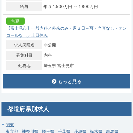
給与
年収 1,500万円 ～ 1,800万円
常勤
【富士見市】一般内科／外来のみ・週３日～可・当直なし・オン
コールなし／土日休み
求人病院名
非公開
募集科目
内科
勤務地
埼玉県 富士見市
給与
年収 1,000万円 ～ 1,500万円
もっと見る
常勤
【新座市】一般内科／402床・部長職相談可・60代可／年収
1,140～1,500万円
都道府県別求人
求人病院名
新座志木中央総合病院
関東
募集科目
内科
東京都
神奈川県
埼玉県
千葉県
茨城県
栃木県
群馬県