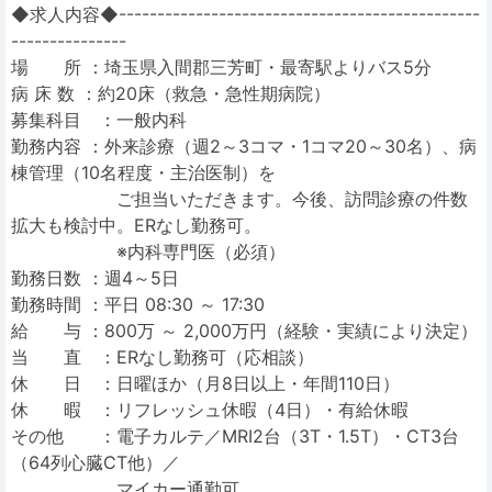
◆求人内容◆-----------------------------------------------
---------------
場 所 ：埼玉県入間郡三芳町・最寄駅よりバス5分
病 床 数 ：約20床（救急・急性期病院）
募集科目 ：一般内科
勤務内容 ：外来診療（週2～3コマ・1コマ20～30名）、病
棟管理（10名程度・主治医制）を
ご担当いただきます。今後、訪問診療の件数
拡大も検討中。ERなし勤務可。
※内科専門医（必須）
勤務日数 ：週4～5日
勤務時間 ：平日 08:30 ～ 17:30
給 与 ：800万 ～ 2,000万円（経験・実績により決定）
当 直 ：ERなし勤務可（応相談）
休 日 ：日曜ほか（月8日以上・年間110日）
休 暇 ：リフレッシュ休暇（4日）・有給休暇
その他 ：電子カルテ／MRI2台（3T・1.5T）・CT3台
（64列心臓CT他）／
マイカー通勤可