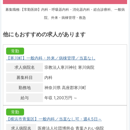
募集職種:【常勤医師】内科・呼吸器内科・消化器内科・総合診療科、一般病
院、外来・病棟管理・救急
他にもおすすめの求人があります
常勤
【寒川町】一般内科・外来／病棟管理／当直なし
求人病院名
宗教法人寒川神社 寒川病院
募集科目
内科
勤務地
神奈川県 高座郡寒川町
給与
年収 1,200万円 ～
常勤
【横浜市青葉区】一般内科／当直なし可・週4.5日～
求人病院名
医療法人社団博慈会 青葉さわい病院