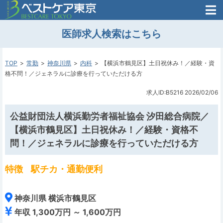
医師がはじめた
医師求人検索はこちら
転職支援のお問い合わせ
無料
医師のための
転職支援
TOP
常勤
神奈川県
内科
【横浜市鶴見区】土日祝休み！／経験・資
格不問！／ジェネラルに診療を行っていただける方
求人ID:B5216
2026/02/06
公益財団法人横浜勤労者福祉協会 汐田総合病院／
【横浜市鶴見区】土日祝休み！／経験・資格不
問！／ジェネラルに診療を行っていただける方
特徴
駅チカ・通勤便利
神奈川県 横浜市鶴見区
年収 1,300万円 ～ 1,600万円