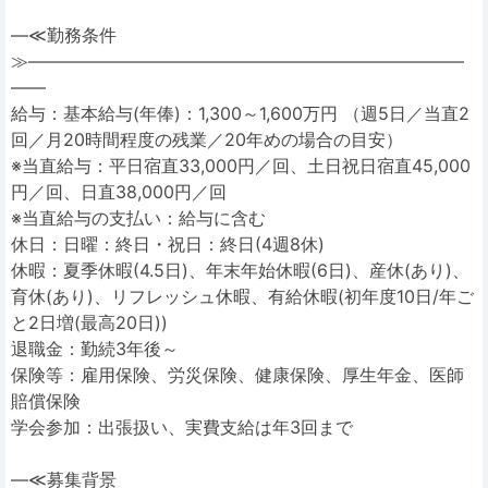
―≪勤務条件
≫―――――――――――――――――――――――――
――
給与：基本給与(年俸)：1,300～1,600万円 （週5日／当直2
回／月20時間程度の残業／20年めの場合の目安）
※当直給与：平日宿直33,000円／回、土日祝日宿直45,000
円／回、日直38,000円／回
※当直給与の支払い：給与に含む
休日：日曜：終日・祝日：終日(4週8休)
休暇：夏季休暇(4.5日)、年末年始休暇(6日)、産休(あり)、
育休(あり)、リフレッシュ休暇、有給休暇(初年度10日/年ご
と2日増(最高20日))
退職金：勤続3年後～
保険等：雇用保険、労災保険、健康保険、厚生年金、医師
賠償保険
学会参加：出張扱い、実費支給は年3回まで
―≪募集背景