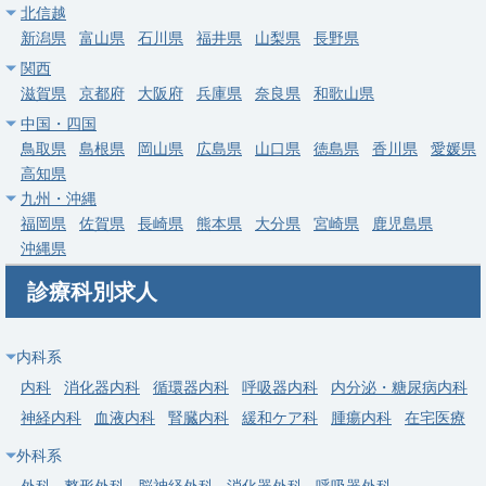
求人病院名
牧野記念病院
北信越
新潟県
富山県
石川県
福井県
山梨県
長野県
募集科目
内科
関西
勤務地
神奈川県 横浜市緑区
滋賀県
京都府
大阪府
兵庫県
奈良県
和歌山県
中国・四国
給与
年収 1,200万円 ～ 1,800万円
鳥取県
島根県
岡山県
広島県
山口県
徳島県
香川県
愛媛県
高知県
常勤
九州・沖縄
【川崎市】内科系・一般健診＋外来【急募】60代前半まで検討
福岡県
佐賀県
長崎県
熊本県
大分県
宮崎県
鹿児島県
可・週5日1,300-1,500万円・溝の口駅徒歩5分・当直OCなし
沖縄県
求人病院名
非公開
診療科別求人
募集科目
内科
その他
勤務地
神奈川県 川崎市高津区
内科系
給与
年収 1,040万円 ～ 1,500万円
内科
消化器内科
循環器内科
呼吸器内科
内分泌・糖尿病内科
神経内科
血液内科
腎臓内科
緩和ケア科
腫瘍内科
在宅医療
常勤
外科系
【相模原市中央区】2027年11月新棟増築・新規増床／リハビリ
テーション科
外科
整形外科
脳神経外科
消化器外科
呼吸器外科