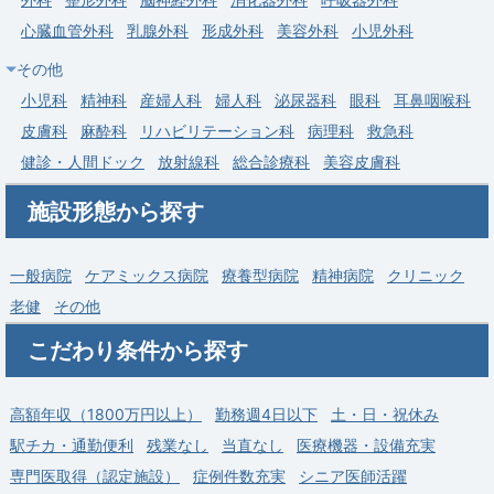
心臓血管外科
乳腺外科
形成外科
美容外科
小児外科
求人病院名
医療法人社団葵会 AOI湘北病院
その他
内科
外科
整形外科
脳神経外科
リハビリテ
募集科目
ーション科
小児科
精神科
産婦人科
婦人科
泌尿器科
眼科
耳鼻咽喉科
皮膚科
麻酔科
リハビリテーション科
病理科
救急科
勤務地
神奈川県 相模原市中央区
健診・人間ドック
放射線科
総合診療科
美容皮膚科
給与
年収 1,500万円 ～ 1,800万円
施設形態から探す
一般病院
ケアミックス病院
療養型病院
精神病院
クリニック
老健
その他
こだわり条件から探す
高額年収（1800万円以上）
勤務週4日以下
土・日・祝休み
駅チカ・通勤便利
残業なし
当直なし
医療機器・設備充実
専門医取得（認定施設）
症例件数充実
シニア医師活躍