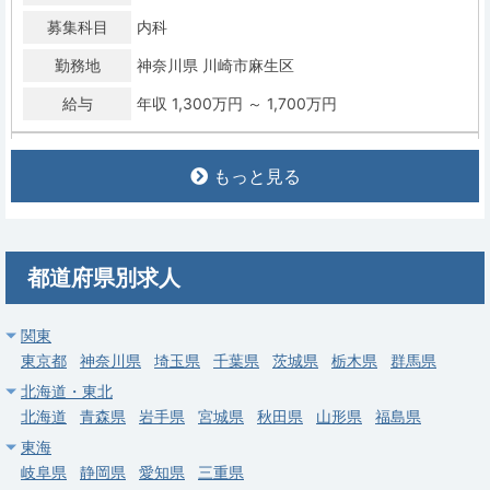
募集科目
内科
勤務地
神奈川県 川崎市麻生区
給与
年収 1,300万円 ～ 1,700万円
常勤
もっと見る
【横浜市戸塚区】一般内科・総合診療科／戸塚駅徒歩5分・大手
グループ／60代相談可・年収1,200～1,800万円
求人病院名
戸塚共立第1病院
都道府県別求人
募集科目
内科
勤務地
神奈川県 横浜市戸塚区
関東
給与
年収 1,200万円 ～ 1,800万円
東京都
神奈川県
埼玉県
千葉県
茨城県
栃木県
群馬県
北海道・東北
常勤
北海道
青森県
岩手県
宮城県
秋田県
山形県
福島県
【横浜市緑区】一般内科／鴨居駅徒歩6分・オンコールなし／年
東海
収1,200～1,800万円
岐阜県
静岡県
愛知県
三重県