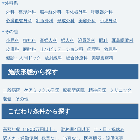
外科系
【相模原市中央区】2027年11月新棟増築・新規増床／リハビリ
テーション科
外科
整形外科
脳神経外科
消化器外科
呼吸器外科
心臓血管外科
乳腺外科
形成外科
美容外科
小児外科
求人病院名
医療法人社団葵会 AOI湘北病院
その他
内科
外科
整形外科
脳神経外科
リハビリテ
募集科目
ーション科
小児科
精神科
産婦人科
婦人科
泌尿器科
眼科
耳鼻咽喉科
皮膚科
麻酔科
リハビリテーション科
病理科
救急科
勤務地
神奈川県 相模原市中央区
健診・人間ドック
放射線科
総合診療科
美容皮膚科
給与
年収 1,500万円 ～ 1,800万円
施設形態から探す
一般病院
ケアミックス病院
療養型病院
精神病院
クリニック
老健
その他
こだわり条件から探す
高額年収（1800万円以上）
勤務週4日以下
土・日・祝休み
駅チカ・通勤便利
残業なし
当直なし
医療機器・設備充実