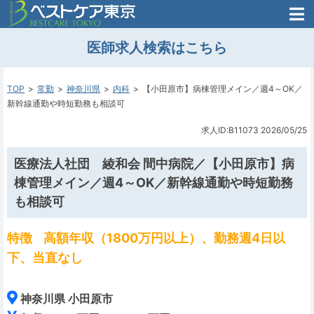
医師がはじめた
医師求人検索はこちら
転職支援のお問い合わせ
無料
医師のための
転職支援
TOP
常勤
神奈川県
内科
【小田原市】病棟管理メイン／週4～OK／
新幹線通勤や時短勤務も相談可
求人ID:B11073
2026/05/25
医療法人社団 綾和会 間中病院／【小田原市】病
棟管理メイン／週4～OK／新幹線通勤や時短勤務
も相談可
特徴
高額年収（1800万円以上）、勤務週4日以
下、当直なし
神奈川県 小田原市