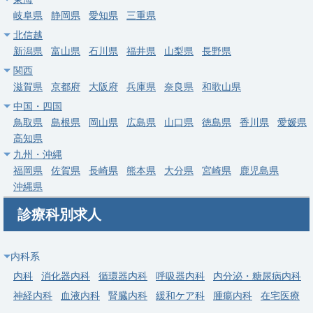
収1,200～1,800万円
岐阜県
静岡県
愛知県
三重県
求人病院名
牧野記念病院
北信越
新潟県
富山県
石川県
福井県
山梨県
長野県
募集科目
内科
関西
勤務地
神奈川県 横浜市緑区
滋賀県
京都府
大阪府
兵庫県
奈良県
和歌山県
中国・四国
給与
年収 1,200万円 ～ 1,800万円
鳥取県
島根県
岡山県
広島県
山口県
徳島県
香川県
愛媛県
高知県
常勤
九州・沖縄
【川崎市】内科系・一般健診＋外来【急募】60代前半まで検討
福岡県
佐賀県
長崎県
熊本県
大分県
宮崎県
鹿児島県
可・週5日1,300-1,500万円・溝の口駅徒歩5分・当直OCなし
沖縄県
求人病院名
非公開
診療科別求人
募集科目
内科
その他
勤務地
神奈川県 川崎市高津区
内科系
給与
年収 1,040万円 ～ 1,500万円
内科
消化器内科
循環器内科
呼吸器内科
内分泌・糖尿病内科
神経内科
血液内科
腎臓内科
緩和ケア科
腫瘍内科
在宅医療
常勤