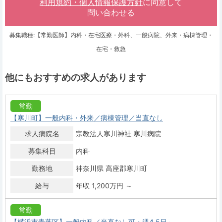
利用規約・個人情報保護方針
に同意して
問い合わせる
募集職種:【常勤医師】内科・在宅医療・外科、一般病院、外来・病棟管理・
在宅・救急
他にもおすすめの求人があります
常勤
【寒川町】一般内科・外来／病棟管理／当直なし
求人病院名
宗教法人寒川神社 寒川病院
募集科目
内科
勤務地
神奈川県 高座郡寒川町
給与
年収 1,200万円 ～
常勤
【横浜市青葉区】一般内科／当直なし可・週4.5日～