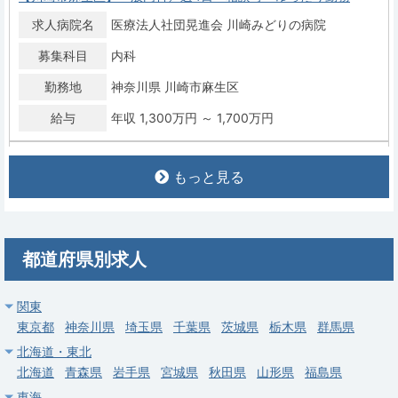
求人病院名
医療法人社団晃進会 川崎みどりの病院
募集科目
内科
勤務地
神奈川県 川崎市麻生区
給与
年収 1,300万円 ～ 1,700万円
常勤
もっと見る
【横浜市戸塚区】一般内科・総合診療科／戸塚駅徒歩5分・大手
グループ／60代相談可・年収1,200～1,800万円
求人病院名
戸塚共立第1病院
都道府県別求人
募集科目
内科
勤務地
神奈川県 横浜市戸塚区
関東
給与
年収 1,200万円 ～ 1,800万円
東京都
神奈川県
埼玉県
千葉県
茨城県
栃木県
群馬県
北海道・東北
常勤
北海道
青森県
岩手県
宮城県
秋田県
山形県
福島県
【横浜市緑区】一般内科／鴨居駅徒歩6分・オンコールなし／年
東海