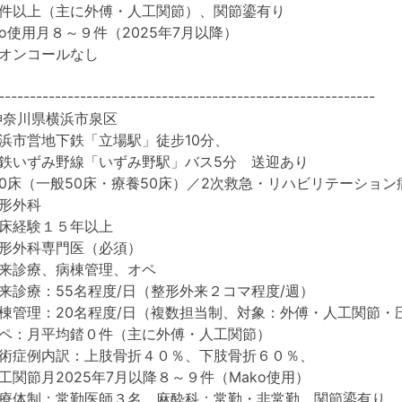
件以上（主に外傅・人工関節）、関節鎏有り
o使用月８～９件（2025年7月以降）
オンコールなし
------------------------------------------------------
奈川県横浜市泉区
下鉄「立場駅」徒步10分、
野線「いずみ野駅」バス5分 送迎あり
100床（一般50床・療養50床）／2次救急・リハビリテーション
形外科
床経験１５年以上
形外科専門医（必須）
来診療、病棟管理、オペ
55名程度/日（整形外来２コマ程度/週）
20名程度/日（複数担当制、対象：外傅・人工関節・圧
平均錔０件（主に外傅・人工関節）
内訳：上肢骨折４０％、下肢骨折６０％、
025年7月以降８～９件（Mako使用）
常勤医師３名、麻酔科：常勤・非常勤、関節鎏有り