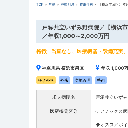
TOP
常勤
神奈川県
整形外科
【横浜市泉区】整形
戸塚共立いずみ野病院／【横浜市
／年収1,000～2,000万円
特徴
当直なし、医療機器・設備充実
神奈川県 横浜市泉区
年収 1,000
整形外科
外来
病棟管理
手術
求人病院名
戸塚共立いずみ
医療機関区分
ケアミックス病
◆オススメポイント◆---