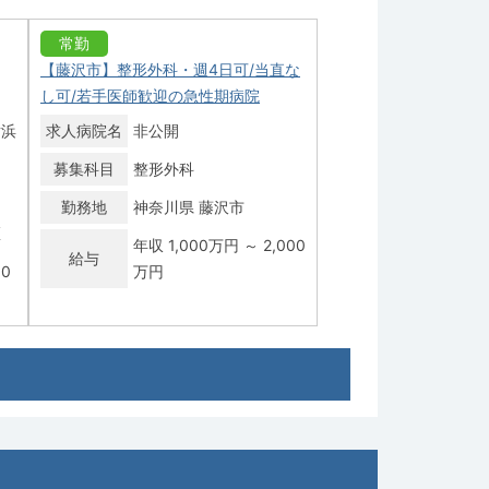
常勤
【藤沢市】整形外科・週4日可/当直な
し可/若手医師歓迎の急性期病院
横浜
求人病院名
非公開
募集科目
整形外科
勤務地
神奈川県 藤沢市
区
年収 1,000万円 ～ 2,000
給与
00
万円
常勤
）
【藤沢市】整形外科／年収2000万
年
円・徳洲会グループ・救急充実・症例
豊富
求人病院名
非公開