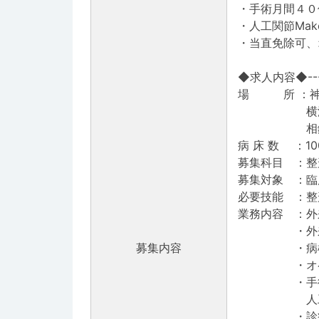
・手術月間４０
・人工関節Mak
・当直免除可、
◆求人内容◆--------
場 所 ：神
横浜市営地
相鉄いずみ
病 床 数 ：
募集科目 ：整
募集対象 ：臨
必要技能 ：整
業務内容 ：外
・外来診療：
募集内容
・病棟管理：
・オペ：月
・手術症例
人工関節月2
・診療体制：