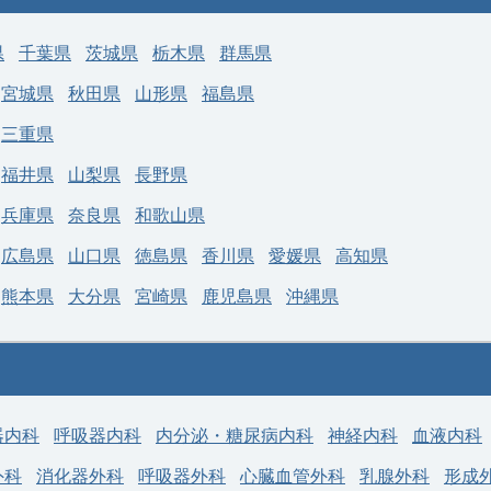
科目
整形外科
募集科目
整形外科
県
千葉県
茨城県
栃木県
群馬県
務地
神奈川県 横浜市戸塚区
勤務地
神奈川県 横浜市緑区
年収 1,000万円 ～ 1,800
年収 2,000万円 ～ 2,1
宮城県
秋田県
山形県
福島県
与
給与
万円
万円
三重県
福井県
山梨県
長野県
兵庫県
奈良県
和歌山県
広島県
山口県
徳島県
香川県
愛媛県
高知県
熊本県
大分県
宮崎県
鹿児島県
沖縄県
器内科
呼吸器内科
内分泌・糖尿病内科
神経内科
血液内科
外科
消化器外科
呼吸器外科
心臓血管外科
乳腺外科
形成