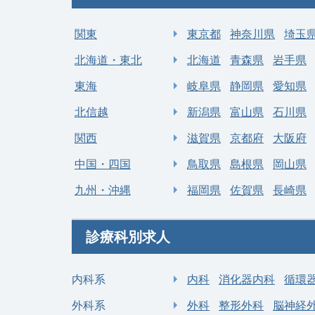
募集科目
整形外科
募集
関東
東京都
神奈川県
埼玉
勤務地
神奈川県 横須賀市
勤
年収 2,000万円 ～
北海道・東北
北海道
青森県
岩手県
給与
給
2,500万円
東海
岐阜県
静岡県
愛知県
北信越
新潟県
富山県
石川県
関西
滋賀県
京都府
大阪府
中国・四国
鳥取県
島根県
岡山県
九州・沖縄
福岡県
佐賀県
長崎県
診療科別求人
内科系
内科
消化器内科
循環
外科系
外科
整形外科
脳神経