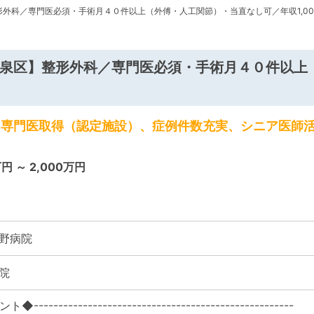
外科／専門医必須・手術月４０件以上（外傅・人工関節）・当直なし可／年収1,000
泉区】整形外科／専門医必須・手術月４０件以上
、専門医取得（認定施設）、症例件数充実、シニア医師
万円 ～ 2,000万円
野病院
院
--------------------------------------------------