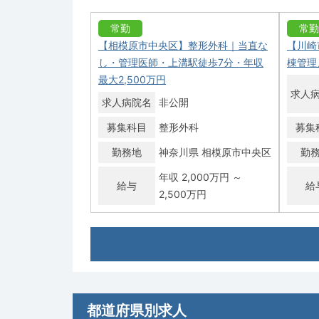
常勤
常勤
【相模原市中央区】整形外科｜当直な
【川崎
し・管理医師・上溝駅徒歩7分・年収
棟管理
最大2,500万円
求人
求人病院名
非公開
募集科目
整形外科
募集
勤務地
神奈川県 相模原市中央区
勤
年収 2,000万円 ～
給与
給
2,500万円
常勤
常勤
【横須賀市】整形外科／オペ一人可能
【横浜
な方・脊椒・手外科歓迎・当直応相談
歩5分
／年収2,000万円～
1,000
求人病院名
よこすか浦賀病院
求人
都道府県別求人