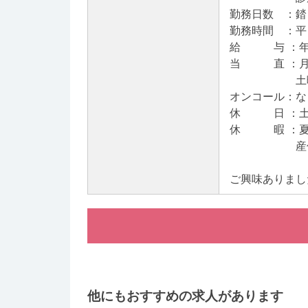
勤務日数 ：錔
勤務時間 ：平日09
給 与 ：年収
当 直 ：月０
土曜15時～
オンコール：な
休 日 ：土
休 暇 ：夏季
産休・育休
ご興味ありまし
他にもおすすめの求人があります