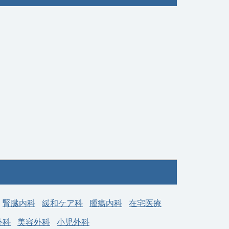
募集科目
整形外科
勤務地
神奈川県 藤沢市
00
年収 1,000万円 ～ 2,000
給与
万円
腎臓内科
緩和ケア科
腫瘍内科
在宅医療
外科
美容外科
小児外科