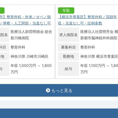
常勤
市】整形外科・外来／オペ／病
【横浜市青葉区】整形外科／高額年
／脊椎・人工関節・当直なし可
収・当直なし可・症例多数
医療法人財団明徳会 総合
医療法人社団明芳会 
病院名
求人病院名
新川橋病院
新都市脳神経外科病院
科目
整形外科
募集科目
整形外科
務地
神奈川県 川崎市川崎区
勤務地
神奈川県 横浜市青葉
年収 1,000万円 ～ 1,800
年収 1,100万円 ～ 1,8
与
給与
万円
万円
常勤
もっと見る
市戸塚区】整形外科／戸塚駅徒
【横浜市緑区】整形外科（脊椎外科
・外傅以外・専門医必須／年収
／外来・病棟・オペ／週4.5日～・
～1,800万円
収2,000～2,100万円
病院名
戸塚共立第1病院
求人病院名
牧野記念病院