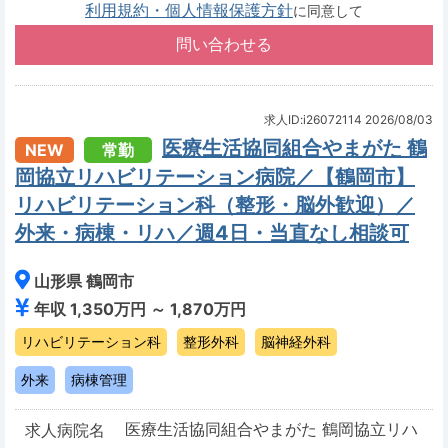
利用規約・個人情報保護方針
に同意して
求人ID:i26072114
2026/08/03
医療生活協同組合やまがた 鶴
NEW
常勤
岡協立リハビリテーション病院／【鶴岡市】
リハビリテーション科（整形・脳外歓迎）／
外来・病棟・リハ／週4日・当直なし相談可
山形県 鶴岡市
年収 1,350万円 ～ 1,870万円
リハビリテーション科
整形外科
脳神経外科
外来
病棟管理
医療生活協同組合やまがた 鶴岡協立リハ
求人病院名