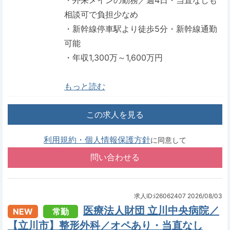
・外来メインの勤務／週4日・当直なしも
相談可で負担少なめ
・新幹線停車駅より徒歩5分・新幹線通勤
可能
・年収1,300万～1,600万円
もっと読む
この求人を見る
利用規約・個人情報保護方針
に同意して
求人ID:i26062407
2026/08/03
医療法人財団 立川中央病院／
NEW
常勤
【立川市】整形外科／オペあり・当直なし