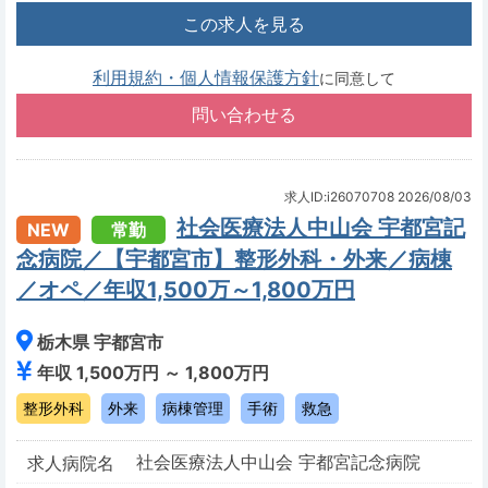
この求人を見る
利用規約・個人情報保護方針
に同意して
求人ID:i26070708
2026/08/03
社会医療法人中山会 宇都宮記
NEW
常勤
念病院／【宇都宮市】整形外科・外来／病棟
／オペ／年収1,500万～1,800万円
栃木県 宇都宮市
年収 1,500万円 ～ 1,800万円
整形外科
外来
病棟管理
手術
救急
社会医療法人中山会 宇都宮記念病院
求人病院名