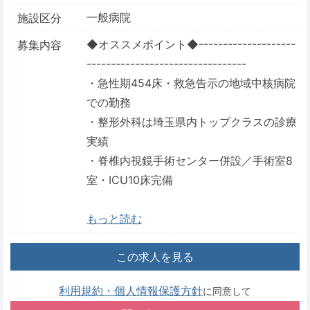
一般病院
施設区分
◆オススメポイント◆--------------------
募集内容
---------------------------------
・急性期454床・救急告示の地域中核病院
での勤務
・整形外科は埼玉県内トップクラスの診療
実績
・脊椎内視鏡手術センター併設／手術室8
室・ICU10床完備
もっと読む
この求人を見る
利用規約・個人情報保護方針
に同意して