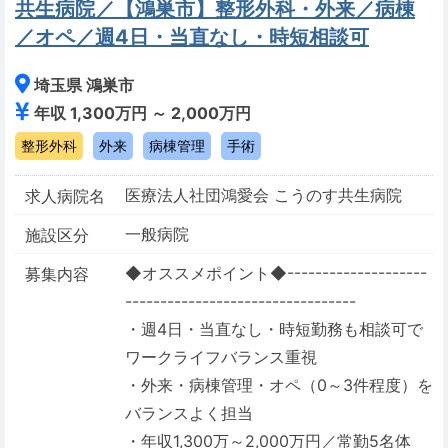
共生病院／【鴻巣市】整形外科・外来／病棟
／オペ／週4日・当直なし・時短相談可
埼玉県 鴻巣市
年収 1,300万円 ～ 2,000万円
整形外科
外来
病棟管理
手術
医療法人社団鴻愛会 こうのす共生病院
求人病院名
一般病院
施設区分
◆オススメポイント◆--------------------
募集内容
---------------------------------
・週4日・当直なし・時短勤務も相談可で
ワークライフバランス重視
・外来・病棟管理・オペ（0～3件程度）を
バランスよく担当
・年収1,300万～2,000万円／常勤5名体