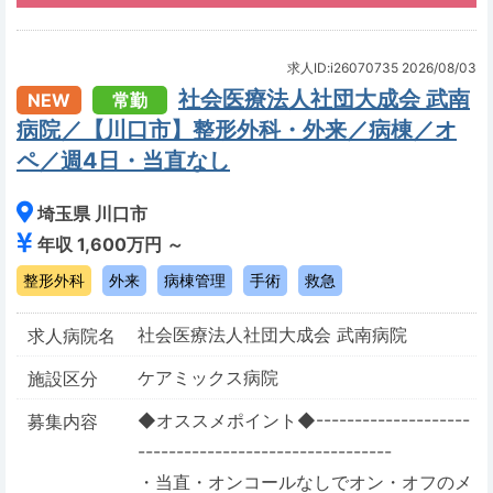
求人ID:i26070735
2026/08/03
社会医療法人社団大成会 武南
NEW
常勤
病院／【川口市】整形外科・外来／病棟／オ
ペ／週4日・当直なし
埼玉県 川口市
年収 1,600万円 ～
整形外科
外来
病棟管理
手術
救急
社会医療法人社団大成会 武南病院
求人病院名
ケアミックス病院
施設区分
◆オススメポイント◆--------------------
募集内容
---------------------------------
・当直・オンコールなしでオン・オフのメ