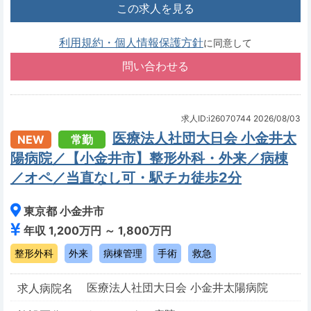
この求人を見る
利用規約・個人情報保護方針
に同意して
求人ID:i26070744
2026/08/03
医療法人社団大日会 小金井太
NEW
常勤
陽病院／【小金井市】整形外科・外来／病棟
／オペ／当直なし可・駅チカ徒歩2分
東京都 小金井市
年収 1,200万円 ～ 1,800万円
整形外科
外来
病棟管理
手術
救急
医療法人社団大日会 小金井太陽病院
求人病院名