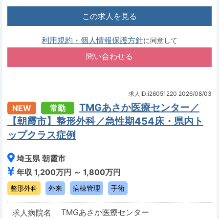
この求人を見る
利用規約・個人情報保護方針
に同意して
求人ID:i26051220
2026/08/03
TMGあさか医療センター／
NEW
常勤
【朝霞市】整形外科／急性期454床・県内ト
ップクラス症例
埼玉県 朝霞市
年収 1,200万円 ～ 1,800万円
整形外科
外来
病棟管理
手術
TMGあさか医療センター
求人病院名