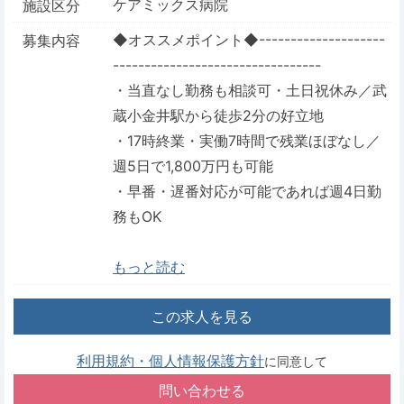
ケアミックス病院
施設区分
◆オススメポイント◆--------------------
募集内容
---------------------------------
・当直なし勤務も相談可・土日祝休み／武
蔵小金井駅から徒歩2分の好立地
・17時終業・実働7時間で残業ほぼなし／
週5日で1,800万円も可能
・早番・遅番対応が可能であれば週4日勤
務もOK
もっと読む
この求人を見る
利用規約・個人情報保護方針
に同意して