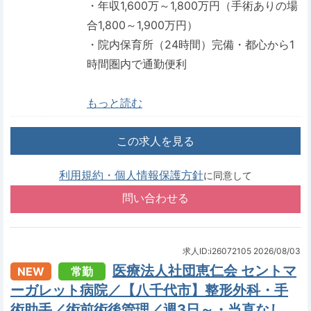
・年収1,600万～1,800万円（手術ありの場
合1,800～1,900万円）
・院内保育所（24時間）完備・都心から1
時間圏内で通勤便利
もっと読む
この求人を見る
利用規約・個人情報保護方針
に同意して
求人ID:i26072105
2026/08/03
医療法人社団恵仁会 セントマ
NEW
常勤
ーガレット病院／【八千代市】整形外科・手
術助手／術前術後管理／週3日～・当直なし