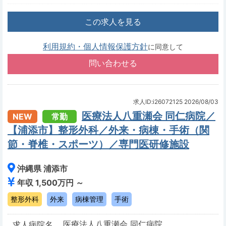
この求人を見る
利用規約・個人情報保護方針
に同意して
求人ID:i26072125
2026/08/03
医療法人八重瀬会 同仁病院／
NEW
常勤
【浦添市】整形外科／外来・病棟・手術（関
節・脊椎・スポーツ）／専門医研修施設
沖縄県 浦添市
年収 1,500万円 ～
整形外科
外来
病棟管理
手術
医療法人八重瀬会 同仁病院
求人病院名