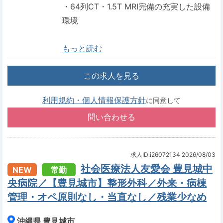
・64列CT・1.5T MRI完備の充実した設備
環境
もっと読む
この求人を見る
利用規約・個人情報保護方針
に同意して
求人ID:i26072134
2026/08/03
社会医療法人友愛会 豊見城中
NEW
常勤
央病院／【豊見城市】整形外科／外来・病棟
管理・オペ原則なし・当直なし／残業少なめ
沖縄県 豊見城市