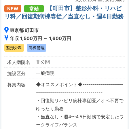
求人ID:i26041605
2026/08/03
【町田市】整形外科・リハビ
NEW
常勤
リ科／回復期病棟専従／当直なし・週4日勤務
東京都 町田市
年収 1,500万円 ～ 1,600万円
整形外科
病棟管理
非公開
求人病院名
一般病院
施設区分
◆オススメポイント◆--------------------
募集内容
---------------------------------
・回復期リハビリ病棟専従医／オペ不要で
ゆったり勤務
・当直なし・週4〜4.5日勤務で安定したワ
ークライフバランス