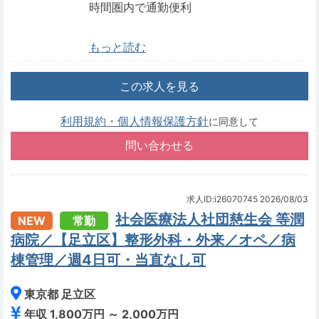
時間圏内で通勤便利
もっと読む
この求人を見る
利用規約・個人情報保護方針
に同意して
求人ID:i26070745
2026/08/03
社会医療法人社団慈生会 等潤
NEW
常勤
病院／【足立区】整形外科・外来／オペ／病
棟管理／週4日可・当直なし可
東京都 足立区
年収 1,800万円 ～ 2,000万円