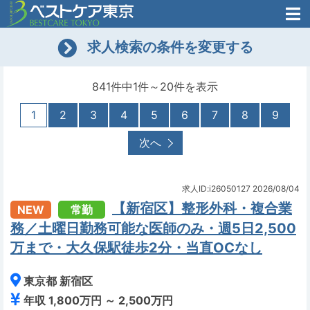
医師がはじめた
求人検索の条件を変更する
転職支援のお問い合わせ
無料
医師のための
転職支援
841件中1件～20件を表示
1
2
3
4
5
6
7
8
9
次へ
求人ID:i26050127
2026/08/04
【新宿区】整形外科・複合業
NEW
常勤
務／土曜日勤務可能な医師のみ・週5日2,500
万まで・大久保駅徒歩2分・当直OCなし
東京都 新宿区
年収 1,800万円 ～ 2,500万円