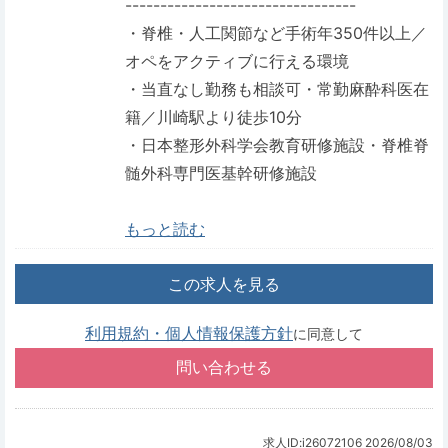
---------------------------------
・脊椎・人工関節など手術年350件以上／
オペをアクティブに行える環境
・当直なし勤務も相談可・常勤麻酔科医在
籍／川崎駅より徒歩10分
・日本整形外科学会教育研修施設・脊椎脊
髄外科専門医基幹研修施設
もっと読む
この求人を見る
利用規約・個人情報保護方針
に同意して
求人ID:i26072106
2026/08/03