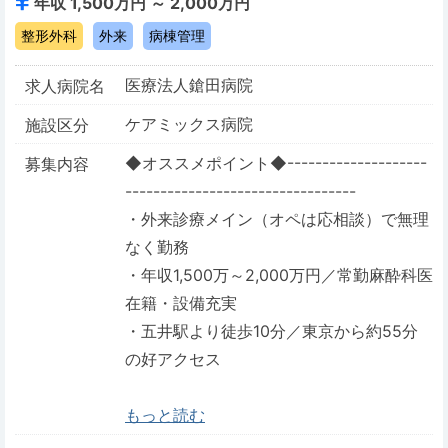
年収 1,500万円 ～ 2,000万円
整形外科
外来
病棟管理
医療法人鎗田病院
求人病院名
ケアミックス病院
施設区分
◆オススメポイント◆--------------------
募集内容
---------------------------------
・外来診療メイン（オペは応相談）で無理
なく勤務
・年収1,500万～2,000万円／常勤麻酔科医
在籍・設備充実
・五井駅より徒歩10分／東京から約55分
の好アクセス
もっと読む