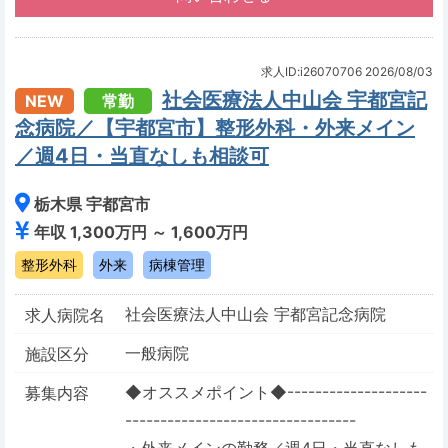
求人ID:i26070706
2026/08/03
社会医療法人中山会 宇都宮記
NEW
常勤
念病院／【宇都宮市】整形外科・外来メイン
／週4日・当直なしも相談可
栃木県 宇都宮市
年収 1,300万円 ～ 1,600万円
整形外科
外来
病棟管理
社会医療法人中山会 宇都宮記念病院
求人病院名
一般病院
施設区分
◆オススメポイント◆--------------------
募集内容
---------------------------------