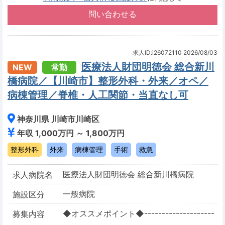
求人ID:i26072110
2026/08/03
医療法人財団明徳会 総合新川
NEW
常勤
橋病院／【川崎市】整形外科・外来／オペ／
病棟管理／脊椎・人工関節・当直なし可
神奈川県 川崎市川崎区
年収 1,000万円 ～ 1,800万円
整形外科
外来
病棟管理
手術
救急
医療法人財団明徳会 総合新川橋病院
求人病院名
一般病院
施設区分
◆オススメポイント◆--------------------
募集内容