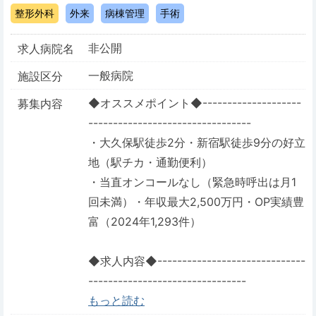
整形外科
外来
病棟管理
手術
非公開
求人病院名
一般病院
施設区分
◆オススメポイント◆--------------------
募集内容
---------------------------------
・大久保駅徒歩2分・新宿駅徒歩9分の好立
地（駅チカ・通勤便利）
・当直オンコールなし（緊急時呼出は月1
回未満）・年収最大2,500万円・OP実績豊
富（2024年1,293件）
◆求人内容◆------------------------------
--------------------------------
もっと読む