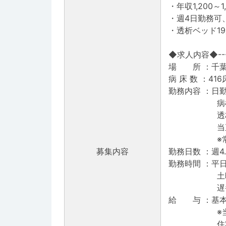
・年収1,200～
・週4日勤務可
・透析ベッド1
◆求人内容◆--------
場 所 ：千葉
病 床 数 ：4
勤務内容 ：日勤
病棟管理(主
透析管理(透
当直：救急対
※常勤医師
募集内容
勤務日数 ：週4
勤務時間 ：平日 0
土曜 09:0
遅番あり(
給 与 ：基本給与
※当直給与：
住宅手当：家