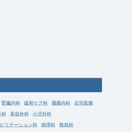
年収 1,600万円 ～ 1,600
給与
00
万円
腎臓内科
緩和ケア科
腫瘍内科
在宅医療
外科
美容外科
小児外科
ビリテーション科
病理科
救急科