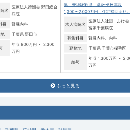
集、未経験歓迎、週4〜5日年収
医療法人徳洲会 野田総合
病院名
1,300〜2,000万円、住宅補助あり
病院
医療法人社団 ふけ
科目
腎臓内科
求人病院名
富家千葉病院
務地
千葉県 野田市
募集科目
腎臓内科
内科
年収 800万円 ～ 2,300
与
勤務地
千葉県 千葉市稲毛区
万円
年収 1,300万円 ～ 2,0
給与
万円
常勤
もっと見る
市花見川区】人工透析／週4・5
【千葉市美浜区】腎臓内科／週5日
直なし可／高額年収（年俸〜
高額年収（年俸〜1,700万円）
0万円）
医療法人社団 誠仁会
求人病院名
医療法人社団晴山会 平
はま病院
病院名
山病院
募集科目
腎臓内科
科目
腎臓内科
勤務地
千葉県 千葉市美浜区