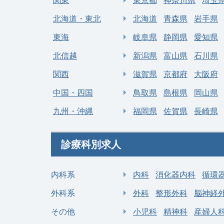
関東
東京都
神奈川県
埼玉
勤務地
千葉県 千葉市花見川区
勤
北海道・東北
北海道
青森県
岩手県
年収 1,500万円 ～ 2,000
給与
給
東海
岐阜県
静岡県
愛知県
万円
北信越
新潟県
富山県
石川県
関西
滋賀県
京都府
大阪府
中国・四国
鳥取県
島根県
岡山県
九州・沖縄
福岡県
佐賀県
長崎県
診療科別求人
内科系
内科
消化器内科
循環
外科系
外科
整形外科
脳神経
その他
小児科
精神科
産婦人