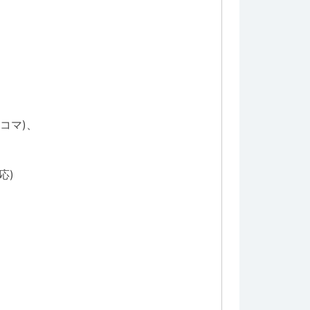
コマ)、
応)