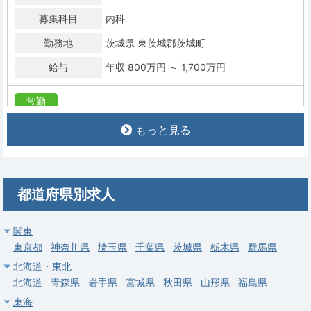
募集科目
内科
勤務地
茨城県 東茨城郡茨城町
給与
年収 800万円 ～ 1,700万円
常勤
【水戸市】一般内科／週4日／当直なし可
もっと見る
社会福祉法人 愛正会 愛正会記念 茨城福祉医療
求人病院名
センター
募集科目
内科
都道府県別求人
勤務地
茨城県 水戸市
給与
年収 1,000万円 ～ 1,200万円
関東
東京都
神奈川県
埼玉県
千葉県
茨城県
栃木県
群馬県
常勤
北海道・東北
【筑西市】一般内科／週4・5日／当直なし可／高額年収（年
北海道
青森県
岩手県
宮城県
秋田県
山形県
福島県
俸〜1,980万円）
東海