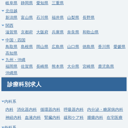
岐阜県
静岡県
愛知県
三重県
求人病院名
社会医療法人恒貴会 協和中央病院
北信越
募集科目
内科
新潟県
富山県
石川県
福井県
山梨県
長野県
勤務地
茨城県 筑西市
関西
滋賀県
京都府
大阪府
兵庫県
奈良県
和歌山県
給与
年収 1,400万円 ～ 1,980万円
中国・四国
鳥取県
島根県
岡山県
広島県
山口県
徳島県
香川県
愛媛県
常勤
高知県
【牛久市】一般内科／週4・5日／当直なし可／高額年収（年
九州・沖縄
俸〜2,200万円）
福岡県
佐賀県
長崎県
熊本県
大分県
宮崎県
鹿児島県
求人病院名
社会医療法人 若竹会 つくばセントラル病院
沖縄県
募集科目
内科
診療科別求人
勤務地
茨城県 牛久市
給与
年収 1,600万円 ～ 2,200万円
内科系
内科
消化器内科
循環器内科
呼吸器内科
内分泌・糖尿病内科
常勤
神経内科
血液内科
腎臓内科
緩和ケア科
腫瘍内科
在宅医療
【古河市】一般内科／週4・5日／当直なし可／高額年収（年
外科系
俸〜2,000万円）