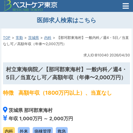
医師がはじめた
医師求人検索はこちら
転職支援のお問い合わせ
無料
医師のための
転職支援
TOP
常勤
茨城県
内科
【那珂郡東海村】一般内科／週4・5日／当直
なし可／高額年収（年俸〜2,000万円）
求人ID:B10040
2026/04/30
村立東海病院／【那珂郡東海村】一般内科／週4・
5日／当直なし可／高額年収（年俸〜2,000万円）
特徴
高額年収（1800万円以上）、当直なし
茨城県 那珂郡東海村
年収 1,000万円 ～ 2,000万円
内科
外来
病棟管理
救急