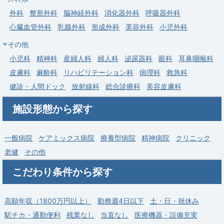
外科
整形外科
脳神経外科
消化器外科
呼吸器外科
求人病院名
医療法人徳洲会 古河総合病院
心臓血管外科
乳腺外科
形成外科
美容外科
小児外科
募集科目
内科
その他
勤務地
茨城県 古河市
小児科
精神科
産婦人科
婦人科
泌尿器科
眼科
耳鼻咽喉科
給与
年収 1,200万円 ～ 2,000万円
皮膚科
麻酔科
リハビリテーション科
病理科
救急科
健診・人間ドック
放射線科
総合診療科
美容皮膚科
施設形態から探す
一般病院
ケアミックス病院
療養型病院
精神病院
クリニック
老健
その他
こだわり条件から探す
高額年収（1800万円以上）
勤務週4日以下
土・日・祝休み
駅チカ・通勤便利
残業なし
当直なし
医療機器・設備充実