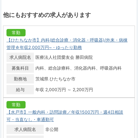
他にもおすすめの求人があります
常勤
【ひたちなか市】内科(総合診療・消化器・呼吸器)/外来・病棟
管理☆年収2,000万円~・ゆったり勤務
求人病院名
医療法人社団愛友会 勝田病院
募集科目
内科
総合診療科
消化器内科
呼吸器内科
勤務地
茨城県 ひたちなか市
給与
年収 2,000万円 ～ 2,200万円
常勤
【水戸市】一般内科・訪問診療／年収1500万円・週4日相談
可・当直なし・車通勤可
求人病院名
非公開