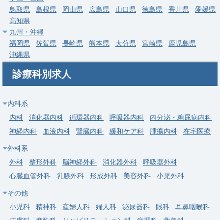
鳥取県
島根県
岡山県
広島県
山口県
徳島県
香川県
愛媛県
常勤
高知県
【葛飾区】整形外科／外来・病棟・オペ／人工関節センター／高
九州・沖縄
額年収
福岡県
佐賀県
長崎県
熊本県
大分県
宮崎県
鹿児島県
医療法人社団明芳会 イムスリハビリテーションセ
沖縄県
求人病院名
ンター東京葛飾病院
診療科別求人
募集科目
整形外科
勤務地
東京都 葛飾区
内科系
給与
年収 1,200万円 ～ 1,800万円
内科
消化器内科
循環器内科
呼吸器内科
内分泌・糖尿病内科
神経内科
血液内科
腎臓内科
緩和ケア科
腫瘍内科
在宅医療
常勤
外科系
【葛飾区】整形外科／オペ症例豊富・常勤麻酔科医在籍・通勤便
利
外科
整形外科
脳神経外科
消化器外科
呼吸器外科
心臓血管外科
乳腺外科
形成外科
美容外科
小児外科
求人病院名
社会医療法人社団正志会 平成立石病院
その他
募集科目
整形外科
小児科
精神科
産婦人科
婦人科
泌尿器科
眼科
耳鼻咽喉科
勤務地
東京都 葛飾区