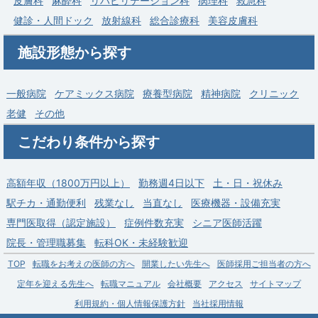
皮膚科
麻酔科
リハビリテーション科
病理科
救急科
給与
年収 1,200万円 ～
健診・人間ドック
放射線科
総合診療科
美容皮膚科
施設形態から探す
一般病院
ケアミックス病院
療養型病院
精神病院
クリニック
老健
その他
こだわり条件から探す
高額年収（1800万円以上）
勤務週4日以下
土・日・祝休み
駅チカ・通勤便利
残業なし
当直なし
医療機器・設備充実
専門医取得（認定施設）
症例件数充実
シニア医師活躍
院長・管理職募集
転科OK・未経験歓迎
TOP
転職をお考えの医師の方へ
開業したい先生へ
医師採用ご担当者の方へ
定年を迎える先生へ
転職マニュアル
会社概要
アクセス
サイトマップ
利用規約・個人情報保護方針
当社採用情報