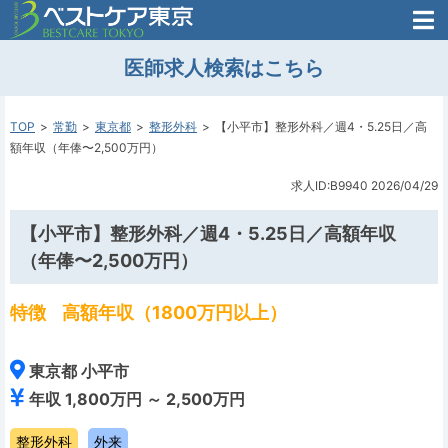
医師がはじめた
医師求人検索はこちら
転職支援のお問い合わせ
無料
医師のための
転職支援
TOP
常勤
東京都
整形外科
【小平市】整形外科／週4・5.25日／高
額年収（年俸〜2,500万円）
求人ID:B9940
2026/04/29
【小平市】整形外科／週4・5.25日／高額年収
（年俸〜2,500万円）
特徴
高額年収（1800万円以上）
東京都 小平市
年収 1,800万円 ～ 2,500万円
整形外科
外来