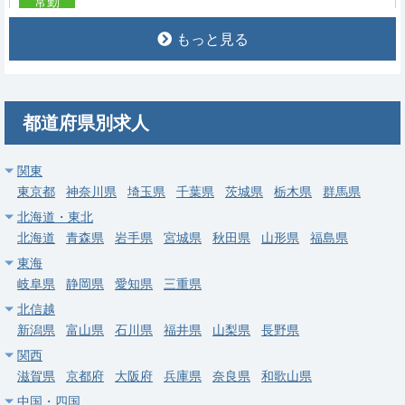
常勤
【立川市】整形外科／オペあり・当直なし可・駅チカ／年収最大
もっと見る
2,000万円
求人病院名
医療法人財団 立川中央病院
募集科目
整形外科
都道府県別求人
勤務地
東京都 立川市
給与
年収 1,500万円 ～ 2,000万円
関東
東京都
神奈川県
埼玉県
千葉県
茨城県
栃木県
群馬県
常勤
北海道・東北
【北区】整形外科／外来・病棟・オペ（外傷中心）／当直なし相
北海道
青森県
岩手県
宮城県
秋田県
山形県
福島県
談可／東十条駅徒歩2分
東海
岐阜県
静岡県
愛知県
三重県
求人病院名
医療法人財団明理会 明理会中央総合病院
北信越
募集科目
整形外科
新潟県
富山県
石川県
福井県
山梨県
長野県
勤務地
東京都 北区
関西
滋賀県
京都府
大阪府
兵庫県
奈良県
和歌山県
給与
年収 1,200万円 ～ 1,400万円
中国・四国