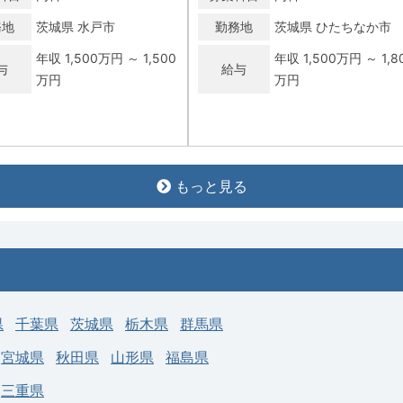
務地
茨城県 水戸市
勤務地
茨城県 ひたちなか市
年収 1,500万円 ～ 1,500
年収 1,500万円 ～ 1,8
与
給与
万円
万円
常勤
もっと見る
市】一般内科／週4日／当直な
【筑西市】一般内科／週4・5日／
なし可／高額年収（年俸〜1,980万
円）
社会福祉法人 愛正会 愛
病院名
正会記念 茨城福祉医療
社会医療法人恒貴会 
求人病院名
センター
和中央病院
科目
内科
募集科目
内科
県
千葉県
茨城県
栃木県
群馬県
務地
茨城県 水戸市
勤務地
茨城県 筑西市
宮城県
秋田県
山形県
福島県
年収 1,000万円 ～ 1,200
年収 1,400万円 ～ 1,9
与
給与
三重県
万円
万円