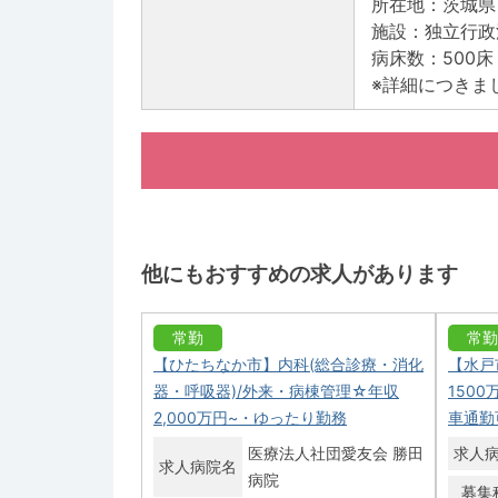
所在地：茨城県
施設：独立行政
病床数：500床
※詳細につきま
他にもおすすめの求人があります
常勤
常勤
【ひたちなか市】内科(総合診療・消化
【水戸
器・呼吸器)/外来・病棟管理☆年収
150
2,000万円~・ゆったり勤務
車通勤
医療法人社団愛友会 勝田
求人
求人病院名
病院
募集