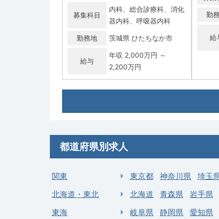
内科
総合診療科
消化
勤
募集科目
器内科
呼吸器内科
給
勤務地
茨城県 ひたちなか市
年収 2,000万円 ～
給与
2,200万円
常勤
常勤
【那珂郡東海村】一般内科／週4・5日
【水戸
／当直なし可／高額年収（年俸〜
し可
2,000万円）
求人病院名
村立東海病院
求人
都道府県別求人
募集科目
内科
募集
関東
東京都
神奈川県
埼玉
勤務地
茨城県 那珂郡東海村
勤
年収 1,000万円 ～ 2,000
北海道・東北
北海道
青森県
岩手県
給与
万円
給
東海
岐阜県
静岡県
愛知県