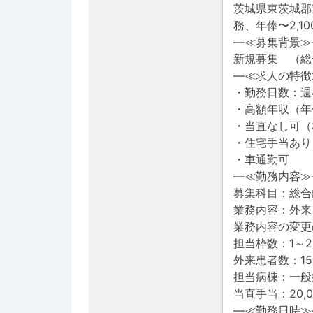
茨城県東茨城郡
務、年俸〜2,1
―≪募集背景≫
新規募集 （総
―≪求人の特徴
・勤務日数：週
・高額年収（年俸
・当直なし可（
・住宅手当あり：
・車通勤可
―≪勤務内容≫
募集科目：総合
業務内容：外来
業務内容の変更
担当枠数：1～
外来患者数：15
担当病棟：一般
当直手当：20,
―≪勤務日時≫