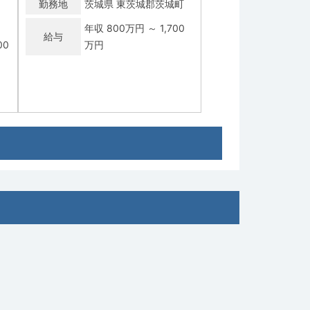
勤務地
茨城県 東茨城郡茨城町
年収 800万円 ～ 1,700
給与
00
万円
常勤
当直
【牛久市】一般内科／週4・5日／当直
なし可／高額年収（年俸〜2,200万
円）
協
社会医療法人 若竹会 つ
求人病院名
くばセントラル病院
募集科目
内科
勤務地
茨城県 牛久市
80
年収 1,600万円 ～ 2,200
給与
万円