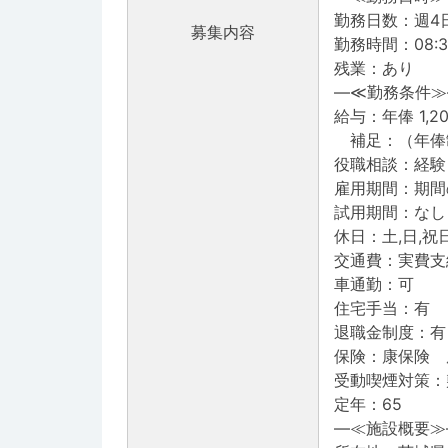
勤務日数：週4日
募集内容
勤務時間：08:30
残業：あり
―≪勤務条件≫
給与：年俸 1,2
補足：（年俸制）
役職相談：経験
雇用期間：期間
試用期間：なし
休日：土,日,祝
交通費：実費支
車通勤：可
住宅手当：有
退職金制度：有
保険：康保険 
受動喫煙対策：
定年：65
―≪施設概要≫