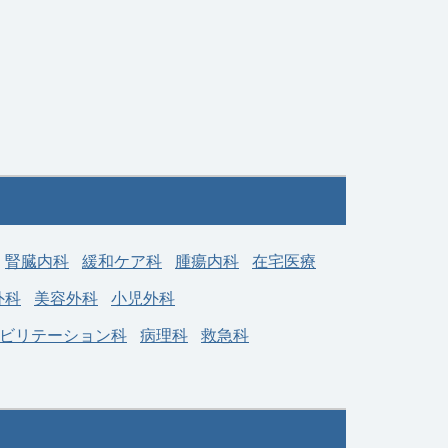
腎臓内科
緩和ケア科
腫瘍内科
在宅医療
外科
美容外科
小児外科
ビリテーション科
病理科
救急科