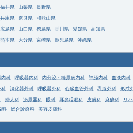
福井県
山梨県
長野県
兵庫県
奈良県
和歌山県
広島県
山口県
徳島県
香川県
愛媛県
高知県
熊本県
大分県
宮崎県
鹿児島県
沖縄県
器内科
呼吸器内科
内分泌・糖尿病内科
神経内科
血液内科
外科
消化器外科
呼吸器外科
心臓血管外科
乳腺外科
形成
科
婦人科
泌尿器科
眼科
耳鼻咽喉科
皮膚科
麻酔科
リハ
線科
総合診療科
美容皮膚科