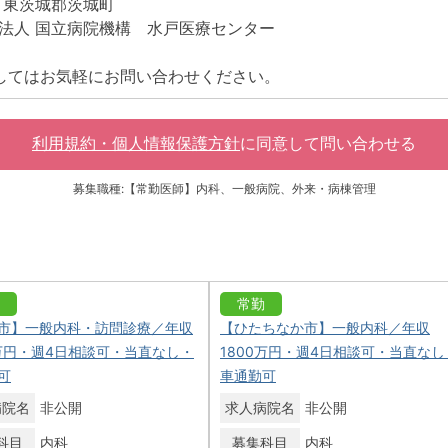
 東茨城郡茨城町
法人 国立病院機構 水戸医療センター
してはお気軽にお問い合わせください。
利用規約・個人情報保護方針
に同意して
問い合わせる
募集職種:【常勤医師】内科、一般病院、外来・病棟管理
常勤
市】一般内科・訪問診療／年収
【ひたちなか市】一般内科／年収
0万円・週4日相談可・当直なし・
1800万円・週4日相談可・当直なし
可
車通勤可
病院名
非公開
求人病院名
非公開
科目
内科
募集科目
内科