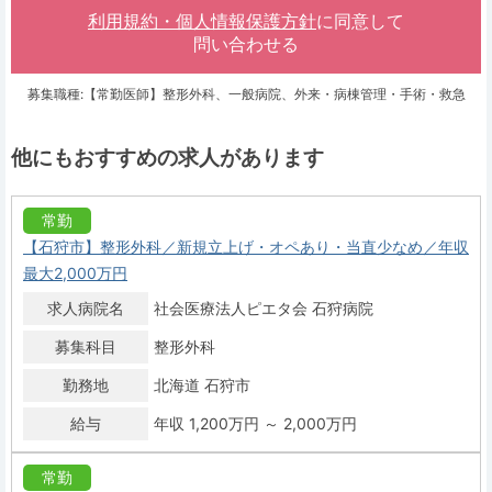
利用規約・個人情報保護方針
に同意して
問い合わせる
募集職種:【常勤医師】整形外科、一般病院、外来・病棟管理・手術・救急
他にもおすすめの求人があります
常勤
【石狩市】整形外科／新規立上げ・オペあり・当直少なめ／年収
最大2,000万円
求人病院名
社会医療法人ピエタ会 石狩病院
募集科目
整形外科
勤務地
北海道 石狩市
給与
年収 1,200万円 ～ 2,000万円
常勤