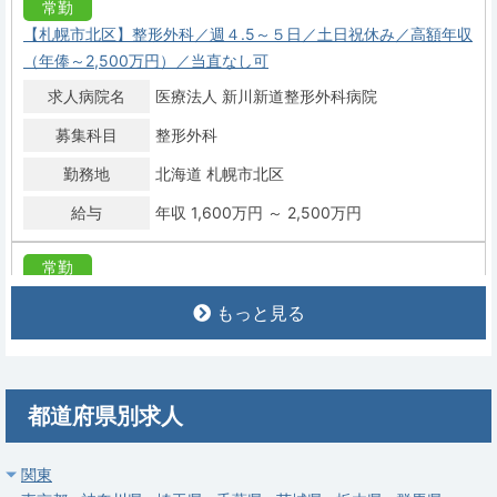
常勤
【札幌市北区】整形外科／週４.5～５日／土日祝休み／高額年収
（年俸～2,500万円）／当直なし可
求人病院名
医療法人 新川新道整形外科病院
募集科目
整形外科
勤務地
北海道 札幌市北区
給与
年収 1,600万円 ～ 2,500万円
常勤
【札幌市西区】整形外科病院で医師募集。年収1,600～2,300万
もっと見る
円、年間オペ1,000件超、当直OC免除可
求人病院名
医療法人知仁会 八木整形外科病院
募集科目
整形外科
リハビリテーション科
麻酔科
内科
都道府県別求人
勤務地
北海道 札幌市西区
給与
年収 1,600万円 ～ 2,300万円
関東