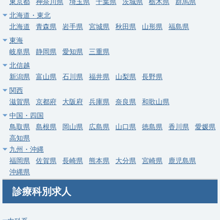
東京都
神奈川県
埼玉県
千葉県
茨城県
栃木県
群馬県
常勤
北海道・東北
北海道/札幌の整形外科クリニック（2026年10月開院予定）。管
北海道
青森県
岩手県
宮城県
秋田県
山形県
福島県
理医師募集、週5日年俸2,000万円、駅直結1分。
東海
岐阜県
静岡県
愛知県
三重県
求人病院名
非公開
北信越
募集科目
整形外科
新潟県
富山県
石川県
福井県
山梨県
長野県
勤務地
北海道 札幌市中央区
関西
滋賀県
京都府
大阪府
兵庫県
奈良県
和歌山県
給与
年収 1,600万円 ～ 2,200万円
中国・四国
鳥取県
島根県
岡山県
広島県
山口県
徳島県
香川県
愛媛県
常勤
高知県
【江別市】リハビリ、整形外科／公的病院／入職時期は随時相談
九州・沖縄
可能！／土日休み☆／札幌近郊エリア◎
福岡県
佐賀県
長崎県
熊本県
大分県
宮崎県
鹿児島県
求人病院名
江別市立病院
沖縄県
募集科目
整形外科
リハビリテーション科
診療科別求人
勤務地
北海道 江別市
給与
年収 1,670万円 ～ 2,080万円