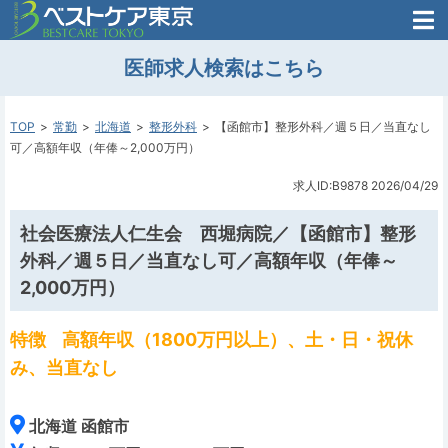
医師がはじめた
医師求人検索はこちら
転職支援のお問い合わせ
無料
医師のための
転職支援
TOP
常勤
北海道
整形外科
【函館市】整形外科／週５日／当直なし
可／高額年収（年俸～2,000万円）
求人ID:B9878
2026/04/29
社会医療法人仁生会 西堀病院／【函館市】整形
外科／週５日／当直なし可／高額年収（年俸～
2,000万円）
特徴
高額年収（1800万円以上）、土・日・祝休
み、当直なし
北海道 函館市