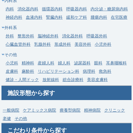
内科系
内科
消化器内科
循環器内科
呼吸器内科
内分泌・糖尿病内科
常勤
神経内科
血液内科
腎臓内科
緩和ケア科
腫瘍内科
在宅医療
【札幌市清田区】整形外科／オペ有り／週4日～勤務可／日祝休
外科系
み／当直は軽負担／ワークライフバランス◎
外科
整形外科
脳神経外科
消化器外科
呼吸器外科
医療法人社団エス・エス・ジェイ 札幌整形循環器
求人病院名
心臓血管外科
乳腺外科
形成外科
美容外科
小児外科
病院
その他
募集科目
整形外科
小児科
精神科
産婦人科
婦人科
泌尿器科
眼科
耳鼻咽喉科
勤務地
北海道 札幌市清田区
皮膚科
麻酔科
リハビリテーション科
病理科
救急科
給与
年収 1,800万円 ～ 2,300万円
健診・人間ドック
放射線科
総合診療科
美容皮膚科
施設形態から探す
一般病院
ケアミックス病院
療養型病院
精神病院
クリニック
老健
その他
こだわり条件から探す