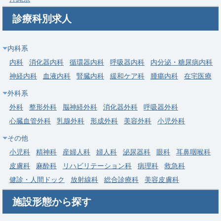
募集科目
整形外科
リハビリテーション科
診療科別求人
勤務地
北海道 江別市
給与
年収 1,670万円 ～ 2,080万円
内科系
内科
消化器内科
循環器内科
呼吸器内科
内分泌・糖尿病内科
常勤
神経内科
血液内科
腎臓内科
緩和ケア科
腫瘍内科
在宅医療
【札幌市清田区】整形外科／オペ有り／週4日～勤務可／日祝休
外科系
み／当直は軽負担／ワークライフバランス◎
外科
整形外科
脳神経外科
消化器外科
呼吸器外科
医療法人社団エス・エス・ジェイ 札幌整形循環器
求人病院名
心臓血管外科
乳腺外科
形成外科
美容外科
小児外科
病院
その他
募集科目
整形外科
小児科
精神科
産婦人科
婦人科
泌尿器科
眼科
耳鼻咽喉科
勤務地
北海道 札幌市清田区
皮膚科
麻酔科
リハビリテーション科
病理科
救急科
給与
年収 1,800万円 ～ 2,300万円
健診・人間ドック
放射線科
総合診療科
美容皮膚科
施設形態から探す