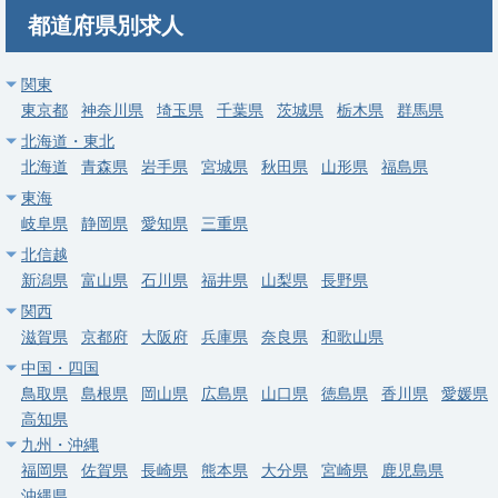
募集科目
整形外科
リハビリテーション科
麻酔科
内科
都道府県別求人
勤務地
北海道 札幌市西区
給与
年収 1,600万円 ～ 2,300万円
関東
東京都
神奈川県
埼玉県
千葉県
茨城県
栃木県
群馬県
常勤
北海道・東北
北海道/札幌の整形外科クリニック（2026年10月開院予定）。管
北海道
青森県
岩手県
宮城県
秋田県
山形県
福島県
理医師募集、週5日年俸2,000万円、駅直結1分。
東海
岐阜県
静岡県
愛知県
三重県
求人病院名
非公開
北信越
募集科目
整形外科
新潟県
富山県
石川県
福井県
山梨県
長野県
勤務地
北海道 札幌市中央区
関西
滋賀県
京都府
大阪府
兵庫県
奈良県
和歌山県
給与
年収 1,600万円 ～ 2,200万円
中国・四国
鳥取県
島根県
岡山県
広島県
山口県
徳島県
香川県
愛媛県
常勤
高知県
【江別市】リハビリ、整形外科／公的病院／入職時期は随時相談
九州・沖縄
可能！／土日休み☆／札幌近郊エリア◎
福岡県
佐賀県
長崎県
熊本県
大分県
宮崎県
鹿児島県
求人病院名
江別市立病院
沖縄県