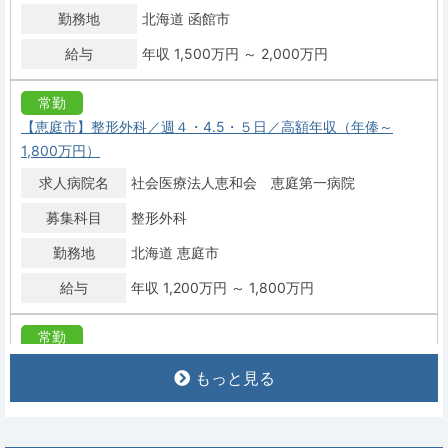
勤務地
北海道 函館市
給与
年収 1,500万円 ～ 2,000万円
常勤
【恵庭市】整形外科／週４・4.5・５日／高額年収（年俸～
1,800万円）
求人病院名
社会医療法人恵和会 恵庭第一病院
募集科目
整形外科
勤務地
北海道 恵庭市
給与
年収 1,200万円 ～ 1,800万円
常勤
【札幌市西区】整形外科病院で医師募集。年収1,600～2,300万
もっと見る
円、年間オペ1,000件超、当直OC免除可
求人病院名
医療法人知仁会 八木整形外科病院