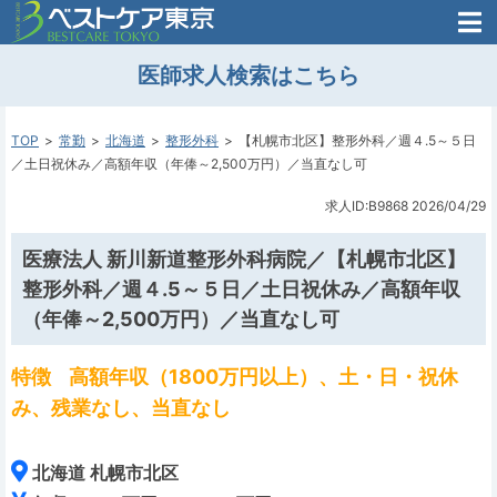
医師がはじめた
医師求人検索はこちら
転職支援のお問い合わせ
無料
医師のための
転職支援
TOP
常勤
北海道
整形外科
【札幌市北区】整形外科／週４.5～５日
／土日祝休み／高額年収（年俸～2,500万円）／当直なし可
求人ID:B9868
2026/04/29
医療法人 新川新道整形外科病院／【札幌市北区】
整形外科／週４.5～５日／土日祝休み／高額年収
（年俸～2,500万円）／当直なし可
特徴
高額年収（1800万円以上）、土・日・祝休
み、残業なし、当直なし
北海道 札幌市北区