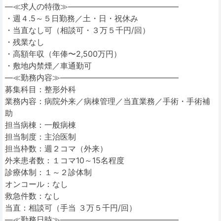
―≪求人の特徴≫――――――――――――――
・週４.5～５日勤務／土・日・祝休み
・当直なし可（相談可・３万５千円/回）
・残業なし
・高額年収（年俸〜2,500万円）
・敷地内禁煙／車通勤可
―≪勤務内容≫―――――――――――――――
募集科目：整形外科
業務内容：病院外来／病棟管理／当直業務／手術・手術補
助
担当病棟：一般病棟
担当制度：主治医制
担当枠数：週２コマ（外来）
外来患者数：１コマ10～15名程度
診療体制：１～２診体制
オンコール：なし
救急件数：なし
当直：相談可（手当 ３万５千円/回）
―≪勤務日時≫―――――――――――――――