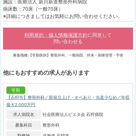
施設：医療法人 新川新道整形外科病院
病床数：70床（一般70床）
※詳細につきましてはお気軽にお問い合わせください。
利用規約・個人情報保護方針
に同意して
問い合わせる
募集職種:【常勤医師】整形外科、一般病院、外来・病棟管理・手術
他にもおすすめの求人があります
常勤
【石狩市】整形外科／新規立上げ・オペあり・当直少なめ／年収
最大2,000万円
求人病院名
社会医療法人ピエタ会 石狩病院
募集科目
整形外科
勤務地
北海道 石狩市