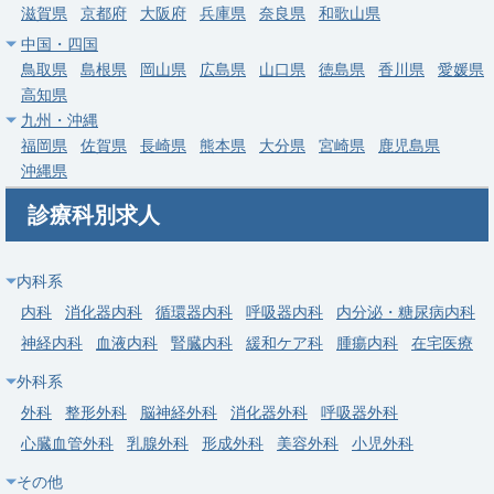
滋賀県
京都府
大阪府
兵庫県
奈良県
和歌山県
給与
年収 1,200万円 ～ 1,400万円
中国・四国
鳥取県
島根県
岡山県
広島県
山口県
徳島県
香川県
愛媛県
常勤
高知県
【葛飾区】整形外科／外来・病棟・オペ／人工関節センター／高
九州・沖縄
額年収
福岡県
佐賀県
長崎県
熊本県
大分県
宮崎県
鹿児島県
医療法人社団明芳会 イムスリハビリテーションセ
沖縄県
求人病院名
ンター東京葛飾病院
診療科別求人
募集科目
整形外科
勤務地
東京都 葛飾区
内科系
給与
年収 1,200万円 ～ 1,800万円
内科
消化器内科
循環器内科
呼吸器内科
内分泌・糖尿病内科
神経内科
血液内科
腎臓内科
緩和ケア科
腫瘍内科
在宅医療
常勤
外科系
【葛飾区】整形外科／オペ症例豊富・常勤麻酔科医在籍・通勤便
利
外科
整形外科
脳神経外科
消化器外科
呼吸器外科
心臓血管外科
乳腺外科
形成外科
美容外科
小児外科
求人病院名
社会医療法人社団正志会 平成立石病院
その他
募集科目
整形外科