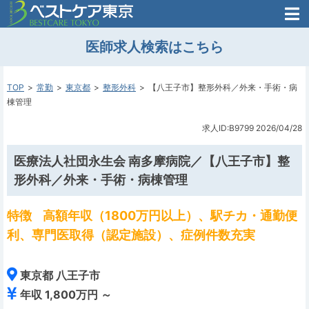
医師がはじめた
医師求人検索はこちら
転職支援のお問い合わせ
無料
医師のための
転職支援
TOP
常勤
東京都
整形外科
【八王子市】整形外科／外来・手術・病
棟管理
求人ID:B9799
2026/04/28
医療法人社団永生会 南多摩病院／【八王子市】整
形外科／外来・手術・病棟管理
特徴
高額年収（1800万円以上）、駅チカ・通勤便
利、専門医取得（認定施設）、症例件数充実
東京都 八王子市
年収 1,800万円 ～