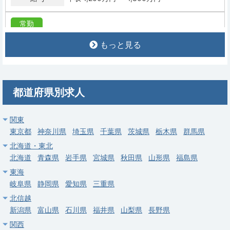
常勤
【立川市】整形外科／オペあり・当直なし可・駅チカ／年収最大
もっと見る
2,000万円
求人病院名
医療法人財団 立川中央病院
募集科目
整形外科
都道府県別求人
勤務地
東京都 立川市
給与
年収 1,500万円 ～ 2,000万円
関東
東京都
神奈川県
埼玉県
千葉県
茨城県
栃木県
群馬県
常勤
北海道・東北
【北区】整形外科／外来・病棟・オペ（外傷中心）／当直なし相
北海道
青森県
岩手県
宮城県
秋田県
山形県
福島県
談可／東十条駅徒歩2分
東海
岐阜県
静岡県
愛知県
三重県
求人病院名
医療法人財団明理会 明理会中央総合病院
北信越
募集科目
整形外科
新潟県
富山県
石川県
福井県
山梨県
長野県
勤務地
東京都 北区
関西