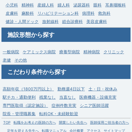
小児科
精神科
産婦人科
婦人科
泌尿器科
眼科
耳鼻咽喉科
勤務地
東京都 葛飾区
皮膚科
麻酔科
リハビリテーション科
病理科
救急科
給与
年収 1,200万円 ～
健診・人間ドック
放射線科
総合診療科
美容皮膚科
施設形態から探す
一般病院
ケアミックス病院
療養型病院
精神病院
クリニック
老健
その他
こだわり条件から探す
高額年収（1800万円以上）
勤務週4日以下
土・日・祝休み
駅チカ・通勤便利
残業なし
当直なし
医療機器・設備充実
専門医取得（認定施設）
症例件数充実
シニア医師活躍
院長・管理職募集
転科OK・未経験歓迎
TOP
転職をお考えの医師の方へ
開業したい先生へ
医師採用ご担当者の方へ
定年を迎える先生へ
転職マニュアル
会社概要
アクセス
サイトマップ