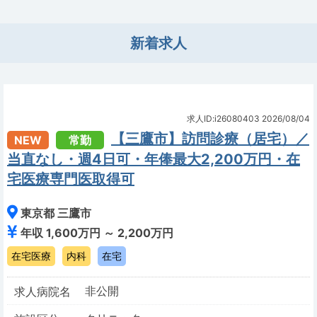
新着求人
求人ID:i26080403
2026/08/04
【三鷹市】訪問診療（居宅）／
NEW
常勤
当直なし・週4日可・年俸最大2,200万円・在
宅医療専門医取得可
東京都 三鷹市
年収 1,600万円 ～ 2,200万円
在宅医療
内科
在宅
非公開
求人病院名