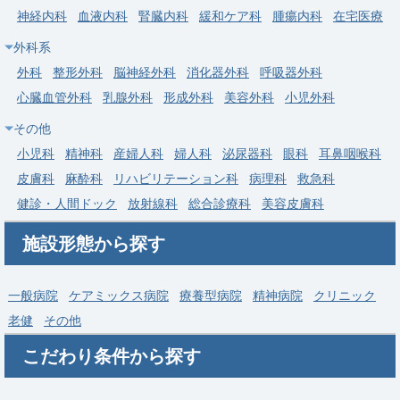
神経内科
血液内科
腎臓内科
緩和ケア科
腫瘍内科
在宅医療
外科系
外科
整形外科
脳神経外科
消化器外科
呼吸器外科
心臓血管外科
乳腺外科
形成外科
美容外科
小児外科
その他
小児科
精神科
産婦人科
婦人科
泌尿器科
眼科
耳鼻咽喉科
皮膚科
麻酔科
リハビリテーション科
病理科
救急科
健診・人間ドック
放射線科
総合診療科
美容皮膚科
施設形態から探す
一般病院
ケアミックス病院
療養型病院
精神病院
クリニック
老健
その他
こだわり条件から探す