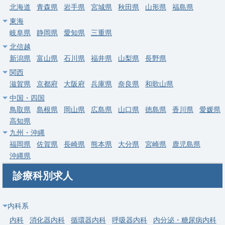
北海道
青森県
岩手県
宮城県
秋田県
山形県
福島県
東海
岐阜県
静岡県
愛知県
三重県
北信越
新潟県
富山県
石川県
福井県
山梨県
長野県
関西
滋賀県
京都府
大阪府
兵庫県
奈良県
和歌山県
中国・四国
鳥取県
島根県
岡山県
広島県
山口県
徳島県
香川県
愛媛県
高知県
九州・沖縄
福岡県
佐賀県
長崎県
熊本県
大分県
宮崎県
鹿児島県
沖縄県
診療科別求人
内科系
内科
消化器内科
循環器内科
呼吸器内科
内分泌・糖尿病内科