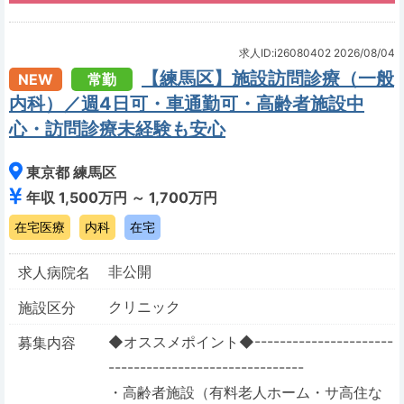
求人ID:i26080402
2026/08/04
【練馬区】施設訪問診療（一般
NEW
常勤
内科）／週4日可・車通勤可・高齢者施設中
心・訪問診療未経験も安心
東京都 練馬区
年収 1,500万円 ～ 1,700万円
在宅医療
内科
在宅
非公開
求人病院名
クリニック
施設区分
◆オススメポイント◆----------------------
募集内容
-------------------------------
・高齢者施設（有料老人ホーム・サ高住な