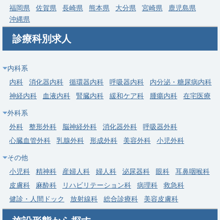
福岡県
佐賀県
長崎県
熊本県
大分県
宮崎県
鹿児島県
求人病院名
非公開
沖縄県
募集科目
在宅医療
診療科別求人
勤務地
茨城県 ひたちなか市
給与
年収 1,500万円 ～ 1,800万円
内科系
内科
消化器内科
循環器内科
呼吸器内科
内分泌・糖尿病内科
常勤
神経内科
血液内科
腎臓内科
緩和ケア科
腫瘍内科
在宅医療
【茨城町】呼吸器内科／年収1700万円・気管支鏡あり・土日祝
外科系
休み・高度急性期
外科
整形外科
脳神経外科
消化器外科
呼吸器外科
求人病院名
非公開
心臓血管外科
乳腺外科
形成外科
美容外科
小児外科
募集科目
呼吸器内科
その他
勤務地
茨城県 東茨城郡茨城町
小児科
精神科
産婦人科
婦人科
泌尿器科
眼科
耳鼻咽喉科
給与
年収 800万円 ～ 1,700万円
皮膚科
麻酔科
リハビリテーション科
病理科
救急科
健診・人間ドック
放射線科
総合診療科
美容皮膚科