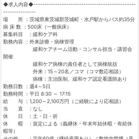
◆求人内容◆-----------------------------------------------
---------------
場 所 ：茨城県東茨城郡茨城町・水戸駅からバス約35分
病 床 数 ：500床（一般病床）
募集科目 ：緩和ケア科
勤務内容 ：外来診療・病棟管理
緩和ケアチーム活動・コンサル担当・講習会
開催
緩和ケア病棟の責任者として病棟統括
外来：15～20名／コマ（コマ数応相談）
病棟：主治医制、緩和ケア認定看護師あり
勤務日数 ：週4～5日
勤務時間 ：平日 8:30 ～ 17:15
給 与 ：1,200～2,100万円（ご経験により応相談）
当 直 ：なし
休 日 ：土・日・祈
休 暇 ：規定による（義継休・年末年始休暇・有給休
暇等）
その他 ：定年60歳（継続雇用あり）／敷地内禁煙（喜