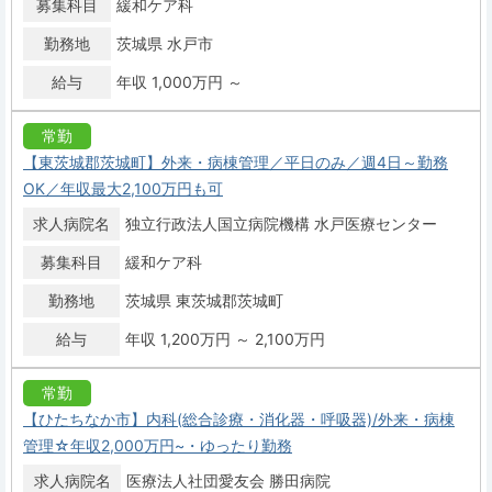
募集科目
緩和ケア科
勤務地
茨城県 水戸市
給与
年収 1,000万円 ～
常勤
【東茨城郡茨城町】外来・病棟管理／平日のみ／週4日～勤務
OK／年収最大2,100万円も可
求人病院名
独立行政法人国立病院機構 水戸医療センター
募集科目
緩和ケア科
勤務地
茨城県 東茨城郡茨城町
給与
年収 1,200万円 ～ 2,100万円
常勤
【ひたちなか市】内科(総合診療・消化器・呼吸器)/外来・病棟
管理☆年収2,000万円~・ゆったり勤務
求人病院名
医療法人社団愛友会 勝田病院