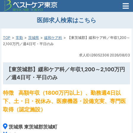
医師がはじめた
医師求人検索はこちら
転職支援のお問い合わせ
無料
医師のための
転職支援
TOP
常勤
茨城県
緩和ケア科
【東茨城郡】緩和ケア科／年収1,200～
2,100万円／週4日可・平日のみ
求人ID:i26052306
2026/08/03
【東茨城郡】緩和ケア科／年収1,200～2,100万円
／週4日可・平日のみ
特徴
高額年収（1800万円以上）、勤務週4日以
下、土・日・祝休み、医療機器・設備充実、専門医
取得（認定施設）
茨城県 東茨城郡茨城町