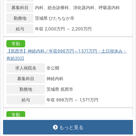
募集科目
内科
総合診療科
消化器内科
呼吸器内科
勤務地
茨城県 ひたちなか市
給与
年収 2,000万円 ～ 2,200万円
常勤
【筑西市】神経内科／年収996万円～1,571万円・土日祝休み・
有給20日
求人病院名
非公開
募集科目
神経内科
勤務地
茨城県 筑西市
給与
年収 996万円 ～ 1,571万円
常勤
【水戸市】一般内科・訪問診療／年収1500万円・週4日相談
もっと見る
可・当直なし・車通勤可