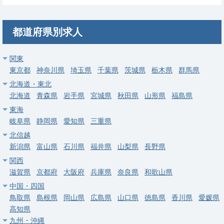
求人病院名
非公開
募集科目
内科
都道府県別求人
勤務地
茨城県 水戸市
給与
年収 1,500万円 ～ 1,500万円
関東
東京都
神奈川県
埼玉県
千葉県
茨城県
栃木県
群馬県
常勤
北海道・東北
【ひたちなか市】一般内科／年収1800万円・週4日相談可・当
北海道
青森県
岩手県
宮城県
秋田県
山形県
福島県
直なし・車通勤可
東海
岐阜県
静岡県
愛知県
三重県
求人病院名
非公開
北信越
募集科目
内科
新潟県
富山県
石川県
福井県
山梨県
長野県
勤務地
茨城県 ひたちなか市
関西
滋賀県
京都府
大阪府
兵庫県
奈良県
和歌山県
給与
年収 1,500万円 ～ 1,800万円
中国・四国
鳥取県
島根県
岡山県
広島県
山口県
徳島県
香川県
愛媛県
常勤
高知県
【ひたちなか市】在宅医療（訪問診療）／年収1800万円・週4
九州・沖縄
日相談可・当直なし・車通勤可