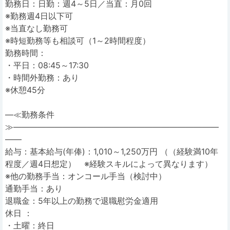
勤務日：日勤：週4～5日／当直：月0回
※勤務週4日以下可
※当直なし勤務可
※時短勤務等も相談可（1～2時間程度）
勤務時間：
・平日：08:45～17:30
・時間外勤務：あり
※休憩45分
―≪勤務条件
≫―――――――――――――――――――――――――
――
給与：基本給与(年俸)：1,010～1,250万円 （（経験満10年
程度／週4日想定） ※経験スキルによって異なります）
※他の勤務手当：オンコール手当（検討中）
通勤手当：あり
退職金：5年以上の勤務で退職慰労金適用
休日 ：
・土曜：終日