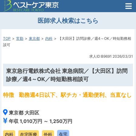
医師がはじめた
医師求人検索はこちら
転職支援のお問い合わせ
無料
医師のための
転職支援
TOP
常勤
東京都
内科
【大田区】訪問診療／週4～OK／時短勤務相
談可
求人ID:B9691
2026/03/31
東京急行電鉄株式会社 東急病院／【大田区】訪問
診療／週4～OK／時短勤務相談可
特徴
勤務週4日以下、駅チカ・通勤便利、当直なし
東京都 大田区
年収 1,010万円 ～ 1,250万円
在宅
内科
在宅医療
外科