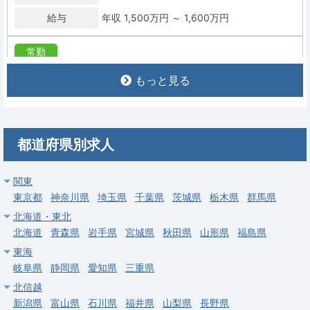
給与
年収 1,500万円 ～ 1,600万円
常勤
【足立区】一般内科・外来／病棟管理／週4日可・当直なし可
もっと見る
求人病院名
社会医療法人社団慈生会 等潤病院
募集科目
内科
勤務地
東京都 足立区
都道府県別求人
給与
年収 1,500万円 ～ 1,900万円
関東
東京都
常勤
神奈川県
埼玉県
千葉県
茨城県
栃木県
群馬県
【立川市】内科／リウマチ専門外来・週4日可・当直なし・駅チ
北海道・東北
カ／年収最大1,700万円
北海道
青森県
岩手県
宮城県
秋田県
山形県
福島県
東海
求人病院名
医療法人財団 立川中央病院
岐阜県
静岡県
愛知県
三重県
募集科目
内科
総合診療科
北信越
勤務地
東京都 立川市
新潟県
富山県
石川県
福井県
山梨県
長野県