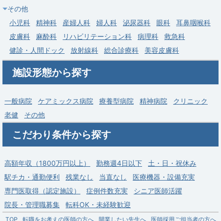
勤務地
東京都 大田区
その他
給与
年収 1,440万円 ～ 1,800万円
小児科
精神科
産婦人科
婦人科
泌尿器科
眼科
耳鼻咽喉科
皮膚科
麻酔科
リハビリテーション科
病理科
救急科
健診・人間ドック
放射線科
総合診療科
美容皮膚科
施設形態から探す
一般病院
ケアミックス病院
療養型病院
精神病院
クリニック
老健
その他
こだわり条件から探す
高額年収（1800万円以上）
勤務週4日以下
土・日・祝休み
駅チカ・通勤便利
残業なし
当直なし
医療機器・設備充実
専門医取得（認定施設）
症例件数充実
シニア医師活躍
院長・管理職募集
転科OK・未経験歓迎
TOP
転職をお考えの医師の方へ
開業したい先生へ
医師採用ご担当者の方へ