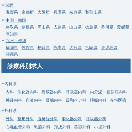
関西
給与
年収 1,500万円 ～ 1,700万円
滋賀県
京都府
大阪府
兵庫県
奈良県
和歌山県
中国・四国
常勤
鳥取県
島根県
岡山県
広島県
山口県
徳島県
香川県
愛媛県
【立川市】総合診療科／週4日可・駅チカ・24時間院内保育あり
高知県
／年収1,500万円～
九州・沖縄
求人病院名
医療法人財団 立川中央病院
福岡県
佐賀県
長崎県
熊本県
大分県
宮崎県
鹿児島県
沖縄県
募集科目
内科
総合診療科
診療科別求人
勤務地
東京都 立川市
給与
年収 1,500万円 ～ 1,800万円
内科系
常勤
内科
消化器内科
循環器内科
呼吸器内科
内分泌・糖尿病内科
【大田区】一般内科・呼吸器内科／外来のみ・週４日可・当直な
神経内科
血液内科
腎臓内科
緩和ケア科
腫瘍内科
在宅医療
し／高額年収・駅チカ
外科系
求人病院名
非公開
外科
整形外科
脳神経外科
消化器外科
呼吸器外科
募集科目
内科
呼吸器内科
心臓血管外科
乳腺外科
形成外科
美容外科
小児外科