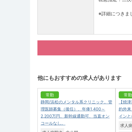
※詳細につきま
他にもおすすめの求人があります
常勤
常勤
静岡/浜松のメンタル系クリニック。管
【焼津
理医師募集（後任）、年俸1,400～
約外来
2,200万円、新幹線通勤可、当直オン
インと
コールなし。
求人