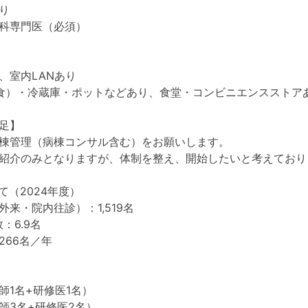
り
科専門医（必須）
、室内LANあり
食）・冷蔵庫・ポットなどあり、食堂・コンビニエンスストア
足】
棟管理（病棟コンサル含む）をお願いします。
紹介のみとなりますが、体制を整え、開始したいと考えており
て（2024年度）
来・院内往診）：1,519名
：6.9名
266名／年
師1名+研修医1名）
師3名+研修医2名）