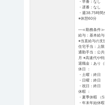
・早番：なし
・遅番：なし
・週38.75時
※休憩60分
―≪勤務条件≫
給与：基本給与(
※当直給与の支
住宅手当：上限3
通勤手当：公共
月 ※高速代や
退職金：あり（
休日 ：
・土曜：終日
・日曜：終日
・祝日：終日
休暇 ：
・夏季休暇 （
・年末年始休暇 （