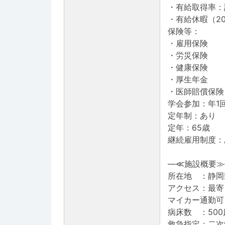
・有給取得率：診
・有給休暇（2
保険等：
・雇用保険
・労災保険
・健康保険
・厚生年金
・医師賠償保険
学会参加：年1
定年制：あり
定年：65歳
継続雇用制度：
―≪施設概要≫
所在地 ：静岡
アクセス：最寄
マイカー通勤可
病床数 ：500
救急指定：二次