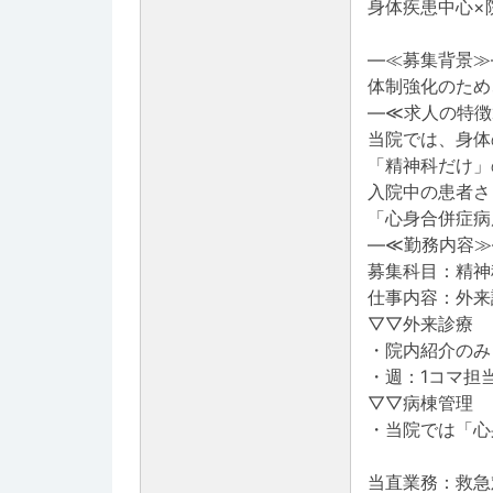
身体疾患中心×
―≪募集背景≫
体制強化のため
―≪求人の特徴
当院では、身体
「精神科だけ」
入院中の患者さ
「心身合併症病
―≪勤務内容≫
募集科目：精神
仕事内容：外来
▽▽外来診療
・院内紹介のみ
・週：1コマ担
▽▽病棟管理
・当院では「心
当直業務：救急