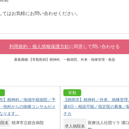
してはお気軽にお問い合わせください。
利用規約・個人情報保護方針
に同意して
問い合わせる
募集職種:【常勤医師】精神科、一般病院、外来・病棟管理・救急
常勤
市】精神科／地域中核病院／予
【静岡市】精神科／外来、病棟管理
・他科からの病棟コンサルがメ
週4日～相談可能／指定医の募集／
なります。
チカ
病院名
焼津市立総合病院
医療法人社団リラ 溝
求人病院名