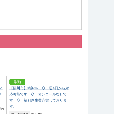
常勤
／
【掛川市】精神科 ◇ 週4日から対
駅
応可能です ◇ オンコールなしで
す ◇ 福利厚生費充実しておりま
す。
口病