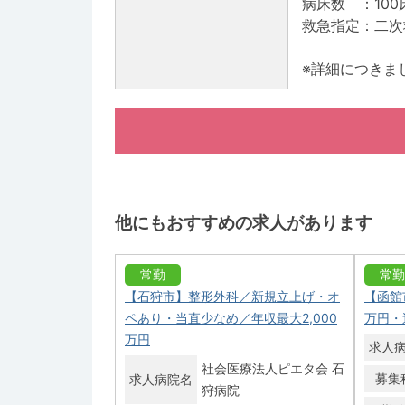
病床数 ：100
救急指定：二次
※詳細につきま
他にもおすすめの求人があります
常勤
常勤
【石狩市】整形外科／新規立上げ・オ
【函館
ペあり・当直少なめ／年収最大2,000
万円・
万円
求人
社会医療法人ピエタ会 石
募集
求人病院名
狩病院