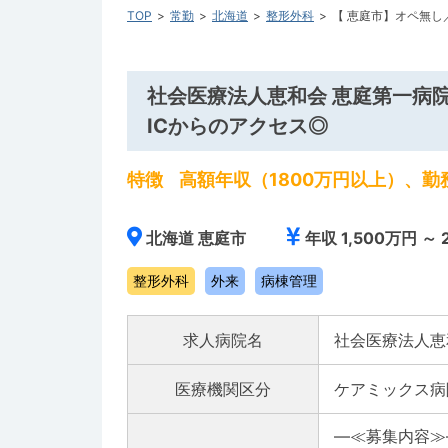
TOP
常勤
北海道
整形外科
【 恵庭市】オペ無し
社会医療法人恵和会 恵庭第一病院
ICからのアクセス◎
特徴
高額年収（1800万円以上）、
北海道 恵庭市
年収 1,500万円 ～ 
整形外科
外来
病棟管理
求人病院名
社会医療法人恵
医療機関区分
ケアミックス病
―≪募集内容≫