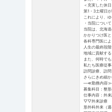
＜充実した休日
第1・3土曜日
これにより、ゆ
・当院について
当院は、北海道
かかりつけ医と
各科専門医によ
人生の最終段階
地域に貢献する
また、何時でも
私たち医療従事
訪問診療、訪問
さらにきめ細か
―≪勤務内容≫
募集科目：整形
仕事内容：外来
▽▽外来診療
形外科外来（週