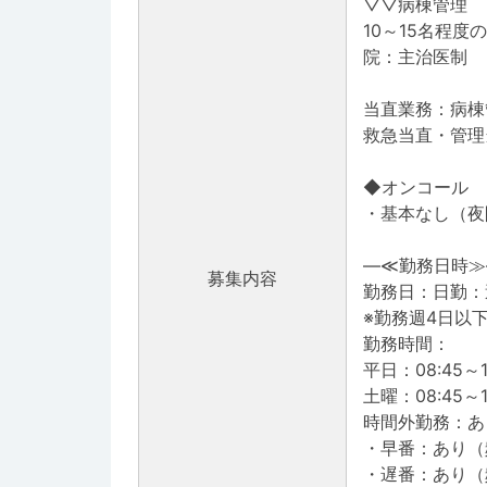
▽▽病棟管理
10～15名程
院：主治医制
当直業務：病棟
救急当直・管理
◆オンコール
・基本なし（夜
―≪勤務日時≫
募集内容
勤務日：日勤：週
※勤務週4日以
勤務時間：
平日：08:45～1
土曜：08:45
時間外勤務：あ
・早番：あり（
・遅番：あり（