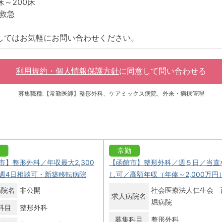
床～200床
救急
してはお気軽にお問い合わせください。
利用規約・個人情報保護方針
に同意して
問い合わせる
募集職種:【常勤医師】整形外科、ケアミックス病院、外来・病棟管理
常勤
市】整形外科／年収最大2,300
【函館市】整形外科／週５日／当直
週4日相談可・新築移転病院
し可／高額年収（年俸～2,000万円
病院名
非公開
社会医療法人仁生会 
求人病院名
堀病院
科目
整形外科
募集科目
整形外科