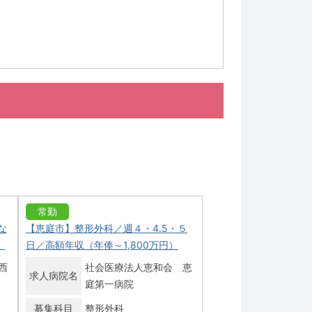
常勤
な
【恵庭市】整形外科／週４・4.5・５
）
日／高額年収（年俸～1,800万円）
西
社会医療法人恵和会 恵
求人病院名
庭第一病院
募集科目
整形外科