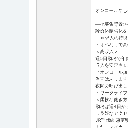
オンコールなし
―≪募集背景≫
診療体制強化を
―≪求人の特徴
・オペなしで高
＜高収入＞
週5日勤務で年俸
収入を安定させ
＜オンコール無
当直はあります
夜間の呼び出し
・ワークライフ
＜柔軟な働き方
勤務は週4日か
＜良好なアクセ
JR千歳線 恵
また、マイカー