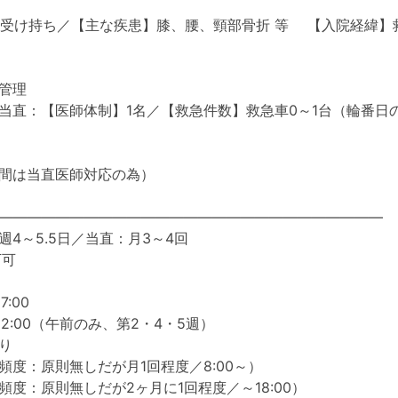
度の受け持ち／【主な疾患】膝、腰、頸部骨折 等 【入院経緯
管理
当直：【医師体制】1名／【救急件数】救急車0～1台（輪番日の
間は当直医師対応の為）
―――――――――――――――――――――――――――
4～5.5日／当直：月3～4回
下可
7:00
～12:00（午前のみ、第2・4・5週）
り
頻度：原則無しだが月1回程度／8:00～）
頻度：原則無しだが2ヶ月に1回程度／～18:00）