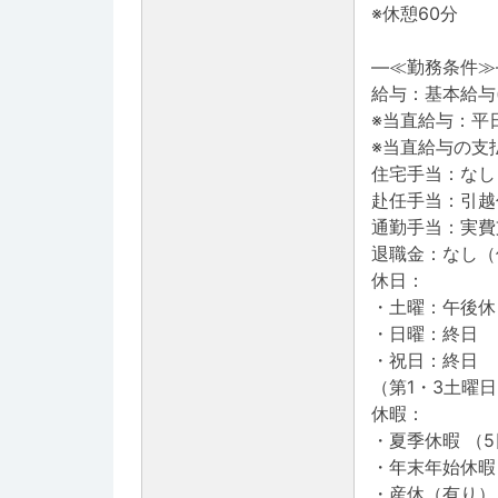
※休憩60分
―≪勤務条件≫
給与：基本給与(
※当直給与：平日
※当直給与の支
住宅手当：なし
赴任手当：引越
通勤手当：実費
退職金：なし（
休日：
・土曜：午後休
・日曜：終日
・祝日：終日
（第1・3土曜
休暇：
・夏季休暇 （
・年末年始休暇 
・産休（有り）