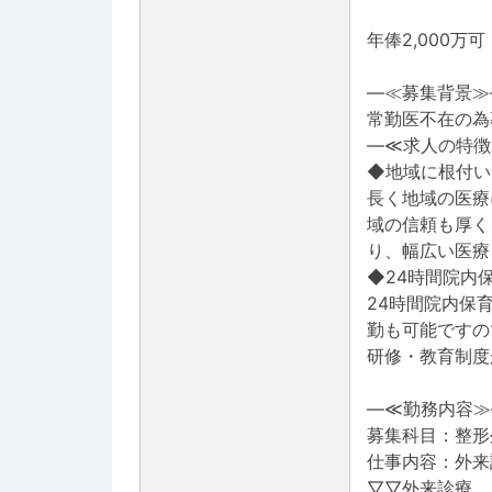
年俸2,000
―≪募集背景≫
常勤医不在の為
―≪求人の特徴
◆地域に根付い
長く地域の医療
域の信頼も厚く
り、幅広い医療
◆24時間院内
24時間院内保
勤も可能ですの
研修・教育制度
―≪勤務内容≫
募集科目：整形
仕事内容：外来
▽▽外来診療