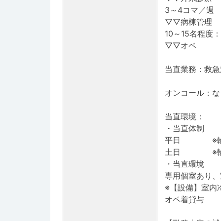
3～4コマ／週
▽▽病棟管理
10～15名程度
▽▽オペ
当直業務：救急
オンコール：な
当直環境：
・当直体制
平日 ※輪
土日 ※輪
・当直環境
専用個室あり、
※【設備】室内
オペ着貸与