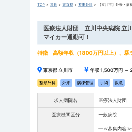
TOP
常勤
東京都
整形外科
【立川市】外来・病
医療法人財団 立川中央病院 立
マイカー通勤可！
特徴
高額年収（1800万円以上）、
東京都 立川市
年収 1,500万円 ～ 
整形外科
外来
病棟管理
手術
救急
求人病院名
医療法人財団 
医療機関区分
一般病院
―≪募集内容≫