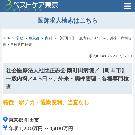
医師がはじめた
医師求人検索はこちら
転職支援のお問い合わせ
無料
医師のための
転職支援
TOP
常勤
東京都
内科
【町田市】一般内科／4.5日～、外来・病棟管
理・各種専門検査
求人ID:B8076
2025/12/10
社会医療法人社団正志会 南町田病院／【町田市】
一般内科／4.5日～、外来・病棟管理・各種専門検
査
特徴
駅チカ・通勤便利、当直なし
東京都 町田市
年収 1,200万円 ～ 1,400万円