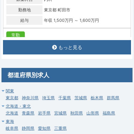
勤務地
東京都 町田市
給与
年収 1,500万円 ～ 1,600万円
常勤
【足立区】一般内科・外来／病棟管理／週4日可・当直なし可
もっと見る
求人病院名
社会医療法人社団慈生会 等潤病院
募集科目
内科
勤務地
東京都 足立区
都道府県別求人
給与
年収 1,500万円 ～ 1,900万円
関東
東京都
常勤
神奈川県
埼玉県
千葉県
茨城県
栃木県
群馬県
【立川市】内科／リウマチ専門外来・週4日可・当直なし・駅チ
北海道・東北
カ／年収最大1,700万円
北海道
青森県
岩手県
宮城県
秋田県
山形県
福島県
東海
求人病院名
医療法人財団 立川中央病院
岐阜県
静岡県
愛知県
三重県
募集科目
内科
総合診療科