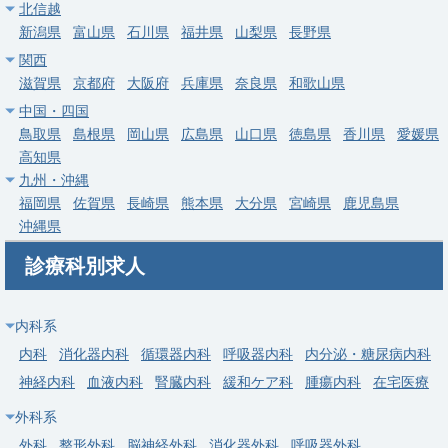
北信越
勤務地
東京都 立川市
新潟県
富山県
石川県
福井県
山梨県
長野県
関西
給与
年収 1,500万円 ～ 1,700万円
滋賀県
京都府
大阪府
兵庫県
奈良県
和歌山県
中国・四国
常勤
鳥取県
島根県
岡山県
広島県
山口県
徳島県
香川県
愛媛県
【立川市】総合診療科／週4日可・駅チカ・24時間院内保育あり
高知県
／年収1,500万円～
九州・沖縄
求人病院名
医療法人財団 立川中央病院
福岡県
佐賀県
長崎県
熊本県
大分県
宮崎県
鹿児島県
沖縄県
募集科目
内科
総合診療科
診療科別求人
勤務地
東京都 立川市
給与
年収 1,500万円 ～ 1,800万円
内科系
常勤
内科
消化器内科
循環器内科
呼吸器内科
内分泌・糖尿病内科
【大田区】一般内科・呼吸器内科／外来のみ・週４日可・当直な
神経内科
血液内科
腎臓内科
緩和ケア科
腫瘍内科
在宅医療
し／高額年収・駅チカ
外科系
求人病院名
非公開
外科
整形外科
脳神経外科
消化器外科
呼吸器外科