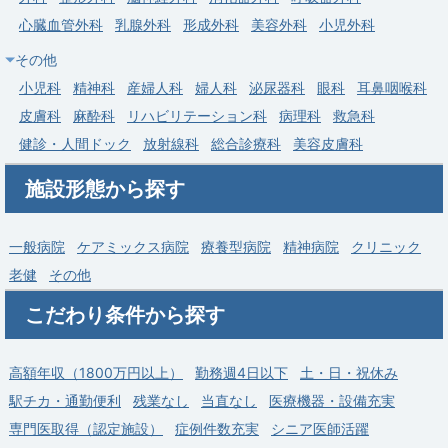
募集科目
内科
呼吸器内科
心臓血管外科
乳腺外科
形成外科
美容外科
小児外科
勤務地
東京都 大田区
その他
給与
年収 1,440万円 ～ 1,800万円
小児科
精神科
産婦人科
婦人科
泌尿器科
眼科
耳鼻咽喉科
皮膚科
麻酔科
リハビリテーション科
病理科
救急科
健診・人間ドック
放射線科
総合診療科
美容皮膚科
施設形態から探す
一般病院
ケアミックス病院
療養型病院
精神病院
クリニック
老健
その他
こだわり条件から探す
高額年収（1800万円以上）
勤務週4日以下
土・日・祝休み
駅チカ・通勤便利
残業なし
当直なし
医療機器・設備充実
専門医取得（認定施設）
症例件数充実
シニア医師活躍