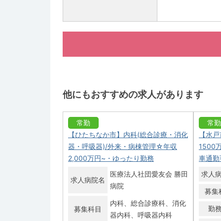
他にもおすすめの求人があります
常勤
常勤
【ひたちなか市】内科(総合診療・消化
【水戸
器・呼吸器)/外来・病棟管理☆年収
150
2,000万円~・ゆったり勤務
車通勤
医療法人社団愛友会 勝田
求人
求人病院名
病院
募集
内科
総合診療科
消化
勤
募集科目
器内科
呼吸器内科