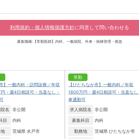
利用規約・個人情報保護方針
に同意して
問い合わせる
募集職種:【常勤医師】内科、一般病院、外来・病棟管理・救急
常勤
市】一般内科・訪問診療／年収
【ひたちなか市】一般内科／年収
0万円・週4日相談可・当直なし・
1800万円・週4日相談可・当直なし
可
車通勤可
病院名
非公開
求人病院名
非公開
科目
内科
募集科目
内科
務地
茨城県 水戸市
勤務地
茨城県 ひたちなか市