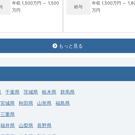
年収 1,500万円 ～ 1,500
年収 1,500万円 ～ 1,8
与
給与
万円
万円
常勤
もっと見る
市】一般内科／週4日／当直な
【筑西市】一般内科／週4・5日／
なし可／高額年収（年俸〜1,980万
円）
社会福祉法人 愛正会 愛
病院名
正会記念 茨城福祉医療
社会医療法人恒貴会 
求人病院名
センター
和中央病院
科目
内科
募集科目
内科
県
千葉県
茨城県
栃木県
群馬県
務地
茨城県 水戸市
勤務地
茨城県 筑西市
宮城県
秋田県
山形県
福島県
年収 1,000万円 ～ 1,200
年収 1,400万円 ～ 1,9
与
給与
三重県
万円
万円
福井県
山梨県
長野県