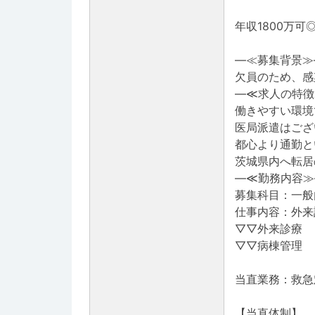
年収1800万
―≪募集背景≫
欠員のため、感
―≪求人の特徴
働きやすい環境
医局派遣はござ
都心より通勤と
茨城県内へ転居
―≪勤務内容≫
募集科目：一般
仕事内容：外来
▽▽外来診療
▽▽病棟管理
当直業務：救急
【当直体制】