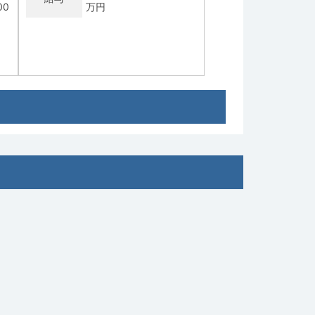
00
万円
常勤
当直
【牛久市】一般内科／週4・5日／当直
なし可／高額年収（年俸〜2,200万
円）
協
社会医療法人 若竹会 つ
求人病院名
くばセントラル病院
募集科目
内科
勤務地
茨城県 牛久市
80
年収 1,600万円 ～ 2,200
給与
万円