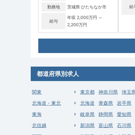
給
勤務地
茨城県 ひたちなか市
年収 2,000万円 ～
給与
2,200万円
常勤
常勤
【那珂郡東海村】一般内科／週4・5日
【水戸
／当直なし可／高額年収（年俸〜
し可
2,000万円）
求人病院名
村立東海病院
求人
都道府県別求人
募集科目
内科
募集
関東
東京都
神奈川県
埼玉
勤務地
茨城県 那珂郡東海村
勤
年収 1,000万円 ～ 2,000
北海道・東北
北海道
青森県
岩手県
給与
万円
給
東海
岐阜県
静岡県
愛知県
北信越
新潟県
富山県
石川県