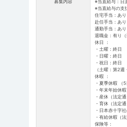
募集内容
※当直給与：日直
※当直給与の支
住宅手当：あり 
赴任手当：あり
通勤手当：あり
退職金：有り（
休日 ：
・土曜：終日
・日曜：終日
・祝日：終日
（土曜：第2週
休暇 ：
・夏季休暇 （
・年末年始休暇 
・産休（法定通
・育休（法定通
・日本赤十字社の
・有給休暇（法
保険等：