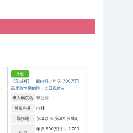
常勤
【茨城町】一般内科／年収1700万円・
・
高度急性期病院・土日祝休み
求人病院名
非公開
募集科目
内科
勤務地
茨城県 東茨城郡茨城町
年収 800万円 ～ 1,700
給与