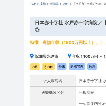
TOP
常勤
茨城県
内科
【水戸市】欠員のため、
日本赤十字社 水戸赤十字病院／
◎
特徴
高額年収（1800万円以上）、土
茨城県 水戸市
年収 1,100万円 ～ 
外来
病棟管理
救急
内科
その他
求人病院名
日本赤十字社 
医療機関区分
一般病院
―≪募集内容≫