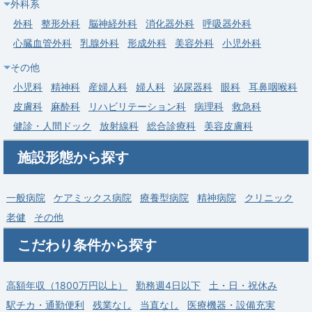
外科系
俸〜2,200万円）
外科
整形外科
脳神経外科
消化器外科
呼吸器外科
求人病院名
社会医療法人 若竹会 つくばセントラル病院
心臓血管外科
乳腺外科
形成外科
美容外科
小児外科
募集科目
内科
その他
勤務地
茨城県 牛久市
小児科
精神科
産婦人科
婦人科
泌尿器科
眼科
耳鼻咽喉科
給与
年収 1,600万円 ～ 2,200万円
皮膚科
麻酔科
リハビリテーション科
病理科
救急科
健診・人間ドック
放射線科
総合診療科
美容皮膚科
施設形態から探す
一般病院
ケアミックス病院
療養型病院
精神病院
クリニック
老健
その他
こだわり条件から探す
高額年収（1800万円以上）
勤務週4日以下
土・日・祝休み
駅チカ・通勤便利
残業なし
当直なし
医療機器・設備充実