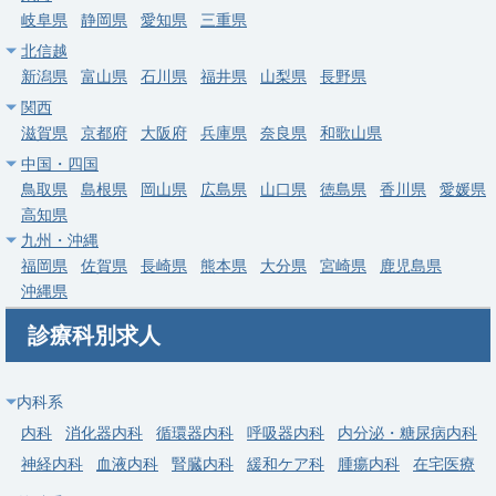
求人病院名
岐阜県
静岡県
愛知県
三重県
センター
北信越
募集科目
内科
新潟県
富山県
石川県
福井県
山梨県
長野県
勤務地
茨城県 水戸市
関西
滋賀県
京都府
大阪府
兵庫県
奈良県
和歌山県
給与
年収 1,000万円 ～ 1,200万円
中国・四国
鳥取県
島根県
岡山県
広島県
山口県
徳島県
香川県
愛媛県
常勤
高知県
【筑西市】一般内科／週4・5日／当直なし可／高額年収（年
九州・沖縄
俸〜1,980万円）
福岡県
佐賀県
長崎県
熊本県
大分県
宮崎県
鹿児島県
求人病院名
社会医療法人恒貴会 協和中央病院
沖縄県
募集科目
内科
診療科別求人
勤務地
茨城県 筑西市
給与
年収 1,400万円 ～ 1,980万円
内科系
内科
消化器内科
循環器内科
呼吸器内科
内分泌・糖尿病内科
常勤
神経内科
血液内科
腎臓内科
緩和ケア科
腫瘍内科
在宅医療
【牛久市】一般内科／週4・5日／当直なし可／高額年収（年