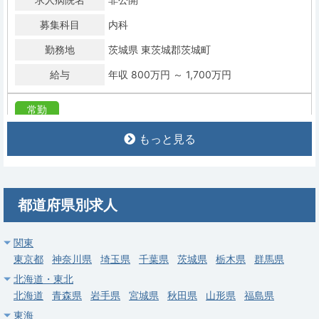
募集科目
内科
勤務地
茨城県 東茨城郡茨城町
給与
年収 800万円 ～ 1,700万円
常勤
【那珂郡東海村】一般内科／週4・5日／当直なし可／高額年収
もっと見る
（年俸〜2,000万円）
求人病院名
村立東海病院
募集科目
内科
都道府県別求人
勤務地
茨城県 那珂郡東海村
給与
年収 1,000万円 ～ 2,000万円
関東
東京都
神奈川県
埼玉県
千葉県
茨城県
栃木県
群馬県
常勤
北海道・東北
【水戸市】一般内科／週4日／当直なし可
北海道
青森県
岩手県
宮城県
秋田県
山形県
福島県
東海
社会福祉法人 愛正会 愛正会記念 茨城福祉医療