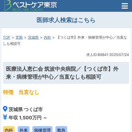
医師がはじめた
医師求人検索はこちら
転職支援のお問い合わせ
無料
医師のための
転職支援
TOP
常勤
茨城県
内科
【つくば市】外来・病棟管理が中心／当直な
しも相談可
求人ID:B6841
2025/07/24
医療法人恵仁会 筑波中央病院／【つくば市】外
来・病棟管理が中心／当直なしも相談可
特徴
当直なし
茨城県 つくば市
年収 1,500万円 ～
内科
外来
病棟管理
救急