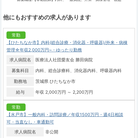
他にもおすすめの求人があります
常勤
【ひたちなか市】内科(総合診療・消化器・呼吸器)/外来・病棟
管理☆年収2,000万円~・ゆったり勤務
求人病院名
医療法人社団愛友会 勝田病院
募集科目
内科
総合診療科
消化器内科
呼吸器内科
勤務地
茨城県 ひたちなか市
給与
年収 2,000万円 ～ 2,200万円
常勤
【水戸市】一般内科・訪問診療／年収1500万円・週4日相談
可・当直なし・車通勤可
求人病院名
非公開