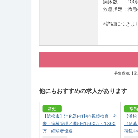
病床数 ：100
救急指定：救急
※詳細につきま
募集職種:【
他にもおすすめの求人があります
常勤
常勤
【浜松市】消化器内科/内視鏡検査・外
【浜松
来・病棟管理／週5日1,500万～1,800
（急募）
万・経験者優遇
視鏡中