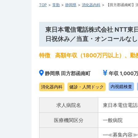
TOP
常勤
静岡県
消化器内科
【田方郡函南町】
東日本電信電話株式会社 NTT
日祝休み／当直・オンコールなし
特徴
高額年収（1800万円以上）、
静岡県 田方郡函南町
年収 1,000
内視鏡検査
消化器内科
健診・人間ドック
求人病院名
東日本電信電話
医療機関区分
一般病院
―≪募集内容≫