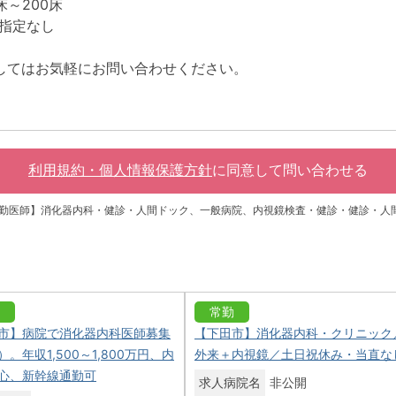
床～200床
指定なし
してはお気軽にお問い合わせください。
利用規約・個人情報保護方針
に同意して
問い合わせる
常勤医師】消化器内科・健診・人間ドック、一般病院、内視鏡検査・健診・健診・人
常勤
市】病院で消化器内科医師募集
【下田市】消化器内科・クリニック
。年収1,500～1,800万円、内
外来＋内視鏡／土日祝休み・当直な
心、新幹線通勤可
求人病院名
非公開