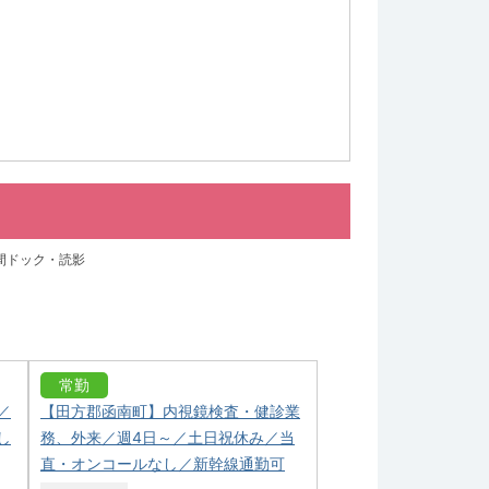
間ドック・読影
常勤
／
【田方郡函南町】内視鏡検査・健診業
し
務、外来／週4日～／土日祝休み／当
直・オンコールなし／新幹線通勤可