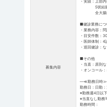
・実績：上部内視
S状結腸内視鏡
全大腸内視鏡
■健診業務につ
・業務内容：問
・目安件数：3
・医師体制：4
・巡回健診：な
■その他
・当直：原則な
募集内容
・オンコール：
―≪勤務日時≫
勤務日：日勤：
※勤務週4日以
※当直なし勤務
勤務時間：