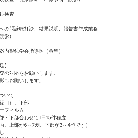
鏡検査
への問診聴打診、結果説明、報告書作成業務
読影）
器内視鏡学会指導医（希望）
足】
査の対応をお願いします。
影もお願いします。
ついて
経口）、下部
士フィルム
部・下部合わせて1日15件程度
が6～7割、下部が3～4割です）
し