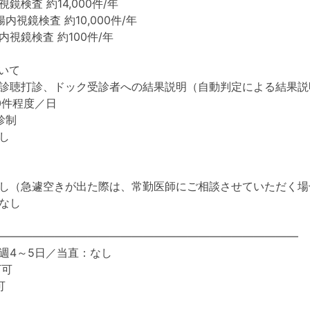
鏡検査 約14,000件/年
検査 約10,000件/年
検査 約100件/年
いて
診聴打診、ドック受診者への結果説明（自動判定による結果説
0件程度／日
診制
し
し（急遽空きが出た際は、常勤医師にご相談させていただく場
なし
―――――――――――――――――――――――――――
週4～5日／当直：なし
下可
可