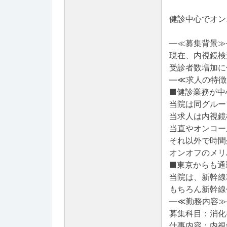
健診中心でオン
―≪募集背景≫
現在、内視鏡検
受診者数増加に
―≪求人の特徴
■健診業務が中
当院は同グルー
当求人は内視鏡
当直やオンコー
それ以外で時間
オンオフのメリ
■東京からも通
当院は、新幹線
もちろん新幹線
―≪勤務内容≫
募集科目：消化
仕事内容：内視