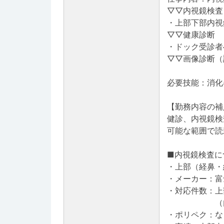
▽▽内視鏡検査
・上部下部内視
▽▽健康診断
・ドック受診者
▽▽画像診断（
必要技能：消化
【勤務内容の補
健診、内視鏡検
可能な範囲で読
■内視鏡検査に
・上部（経鼻・
・メーカー：富
・対応件数：上
（内、上部
・ポリペク：な