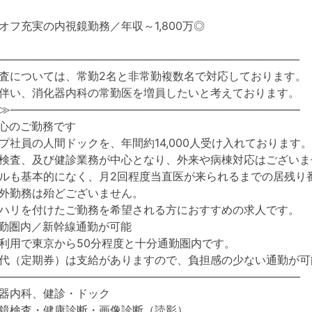
オフ充実の内視鏡勤務／年収～1,800万◎
―――――――――――――――――――――――――――
査については、常勤2名と非常勤複数名で対応しております。
伴い、消化器内科の常勤医を増員したいと考えております。
≫――――――――――――――――――――――――――
心のご勤務です
プ社員の人間ドックを、年間約14,000人受け入れております。
検査、及び健診業務が中心となり、外来や病棟対応はございま
ルも基本的になく、月2回程度当直医が来られるまでの居残り
外勤務は殆どございません。
ハリを付けたご勤務を希望される方におすすめの求人です。
勤圏内／新幹線通勤が可能
利用で東京から50分程度と十分通勤圏内です。
代（定期券）は支給がありますので、負担感の少ない通勤が可
―――――――――――――――――――――――――――
器内科、健診・ドック
鏡検査・健康診断・画像診断（読影）