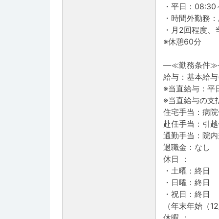
・平日：08:30～
・時間外勤務：
・月2回程度、当
※休憩60分
―≪勤務条件≫
給与：基本給与(
※当直給与：平日
※当直給与の支
住宅手当：病院
赴任手当：引越
通勤手当：院内
退職金：なし
休日 ：
・土曜：終日
・日曜：終日
・祝日：終日
（年末年始（12/
休暇 ：