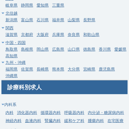
岐阜県
静岡県
愛知県
三重県
常勤
北信越
【熱海市】リハビリテーション科／回リハ病棟管理／年収1,200
新潟県
富山県
石川県
福井県
山梨県
長野県
～1,800万円
関西
求人病院名
熱海所記念病院
滋賀県
京都府
大阪府
兵庫県
奈良県
和歌山県
中国・四国
募集科目
リハビリテーション科
鳥取県
島根県
岡山県
広島県
山口県
徳島県
香川県
愛媛県
勤務地
静岡県 熱海市
高知県
九州・沖縄
給与
年収 1,200万円 ～ 1,800万円
福岡県
佐賀県
長崎県
熊本県
大分県
宮崎県
鹿児島県
沖縄県
常勤
【下田市】小児科・週4日相談可／当直月1回／伊豆半島南部中
診療科別求人
核病院／職員寮あり
求人病院名
下田メディカルセンター
内科系
募集科目
小児科
内科
消化器内科
循環器内科
呼吸器内科
内分泌・糖尿病内科
神経内科
血液内科
腎臓内科
緩和ケア科
腫瘍内科
在宅医療
勤務地
静岡県 下田市