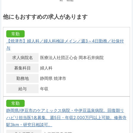
他にもおすすめの求人があります
常勤
【焼津市】婦人科／婦人科検診メイン／週3～4日勤務／社保付
与
求人病院名
医療法人社団正心会 岡本石井病院
募集科目
婦人科
勤務地
静岡県 焼津市
給与
年収
常勤
静岡県/伊豆市のケアミックス病院・中伊豆温泉病院。回復期リ
ハビリ担当医1名募集、週5日・年収2,000万円以上可能。修善寺
駅3km・研究日相談可。