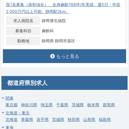
医1名募集（体制強化）、全身麻酔768件/年実績、週5日・年収
2,000万円以上可能。静岡駅2km。
求人病院名
静岡厚生病院
募集科目
麻酔科
勤務地
静岡県 静岡市葵区
給与
年収 2,000万円 ～ 2,500万円
もっと見る
常勤
静岡県/静岡市葵区のケアミックス病院・静岡厚生病院。泌尿器
科医2名募集（うち1名は責任者、手術・入院対応）、週5日・年
都道府県別求人
収2,000万円以上可能。静岡駅2km。
求人病院名
静岡厚生病院
関東
東京都
神奈川県
埼玉県
千葉県
茨城県
栃木県
群馬県
募集科目
泌尿器科
北海道・東北
勤務地
静岡県 静岡市葵区
北海道
青森県
岩手県
宮城県
秋田県
山形県
福島県
給与
年収 2,000万円 ～ 2,500万円
東海