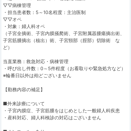
▽▽病棟管理
・担当患者数：5～10名程度：主治医制
▽▽オペ
・対象：婦人科オペ
（子宮全摘術、子宮内膜掻爬術、子宮附属器腫瘍摘出術、
子宮筋腫摘出（核出）術、子宮頸部（腟部）切除術 な
ど）
当直業務：救急対応・病棟管理
・呼び出し件数：0～5件程度（お看取りや緊急処方など）
※輪番日以外は殆どございません
【勤務内容の補足】
■外来診療について
・子宮内膜症、子宮筋腫をはじめとした一般婦人科疾患
・産科対応、婦人科検診の対応はございません