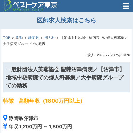
医師がはじめた
医師求人検索はこちら
転職支援のお問い合わせ
無料
医師のための
転職支援
TOP
常勤
静岡県
婦人科
【沼津市】地域中核病院での婦人科募集／
大手病院グループでの勤務
求人ID:B6677
2025/06/26
一般財団法人芙蓉協会 聖隷沼津病院／【沼津市】
地域中核病院での婦人科募集／大手病院グループ
での勤務
特徴
高額年収（1800万円以上）
静岡県 沼津市
年収 1,200万円 ～ 1,800万円