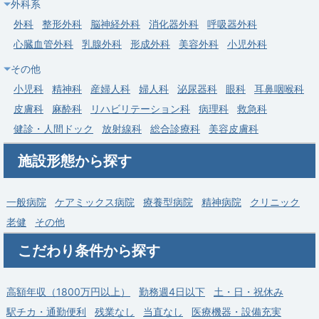
外科系
給与
年収 1,000万円 ～ 2,000万円
外科
整形外科
脳神経外科
消化器外科
呼吸器外科
常勤
心臓血管外科
乳腺外科
形成外科
美容外科
小児外科
【下田市】眼科・当直なし／週4日相談可／高額年収1600万円
その他
～／職員寮あり
小児科
精神科
産婦人科
婦人科
泌尿器科
眼科
耳鼻咽喉科
求人病院名
下田メディカルセンター
皮膚科
麻酔科
リハビリテーション科
病理科
救急科
募集科目
眼科
健診・人間ドック
放射線科
総合診療科
美容皮膚科
勤務地
静岡県 下田市
施設形態から探す
給与
年収 1,600万円 ～ 2,000万円
一般病院
ケアミックス病院
療養型病院
精神病院
クリニック
老健
その他
こだわり条件から探す
高額年収（1800万円以上）
勤務週4日以下
土・日・祝休み
駅チカ・通勤便利
残業なし
当直なし
医療機器・設備充実