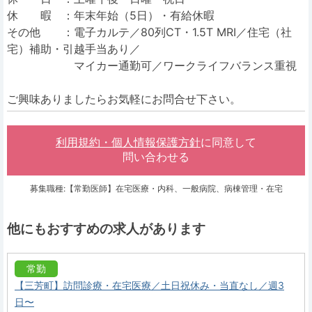
休 暇 ：年末年始（5日）・有給休暇
その他 ：電子カルテ／80列CT・1.5T MRI／住宅（社
宅）補助・引越手当あり／
マイカー通勤可／ワークライフバランス重視
ご興味ありましたらお気軽にお問合せ下さい。
利用規約・個人情報保護方針
に同意して
問い合わせる
募集職種:【常勤医師】在宅医療・内科、一般病院、病棟管理・在宅
他にもおすすめの求人があります
常勤
【三芳町】訪問診療・在宅医療／土日祝休み・当直なし／週3
日〜