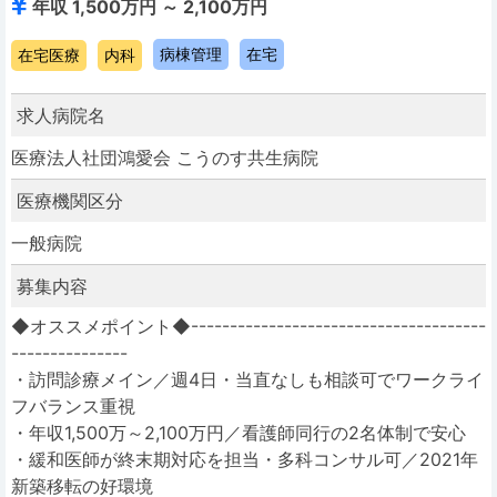
年収 1,500万円 ～ 2,100万円
病棟管理
在宅
在宅医療
内科
求人病院名
医療法人社団鴻愛会 こうのす共生病院
医療機関区分
一般病院
募集内容
◆オススメポイント◆--------------------------------------
---------------
・訪問診療メイン／週4日・当直なしも相談可でワークライ
フバランス重視
・年収1,500万～2,100万円／看護師同行の2名体制で安心
・緩和医師が終末期対応を担当・多科コンサル可／2021年
新築移転の好環境