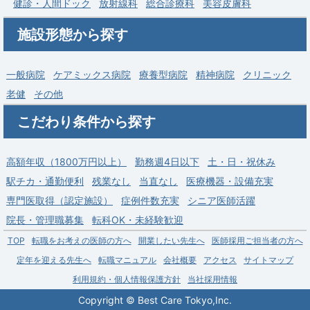
健診・人間ドック
放射線科
総合診療科
美容皮膚科
勤務地
埼玉県 越谷市
給与
年収 1,800万円 ～ 2,500万円
施設形態から探す
一般病院
ケアミックス病院
療養型病院
精神病院
クリニック
老健
その他
こだわり条件から探す
高額年収（1800万円以上）
勤務週4日以下
土・日・祝休み
駅チカ・通勤便利
残業なし
当直なし
医療機器・設備充実
専門医取得（認定施設）
症例件数充実
シニア医師活躍
院長・管理職募集
転科OK・未経験歓迎
TOP
転職をお考えの医師の方へ
開業したい先生へ
医師採用ご担当者の方へ
定年を迎える先生へ
転職マニュアル
会社概要
アクセス
サイトマップ
利用規約・個人情報保護方針
当社採用情報
Copyright © Best Care Tokyo,Inc.