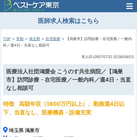
医師がはじめた
医師求人検索はこちら
転職支援のお問い合わせ
無料
医師のための
転職支援
TOP
常勤
埼玉県
在宅医療
【鴻巣市】訪問診療・在宅医療／一般内
科／週4日・当直なし相談可
求人ID:i26070732
2026/08/03
医療法人社団鴻愛会 こうのす共生病院／【鴻巣
市】訪問診療・在宅医療／一般内科／週4日・当直
なし相談可
特徴
高額年収（1800万円以上）、勤務週4日以
下、当直なし、医療機器・設備充実
埼玉県 鴻巣市