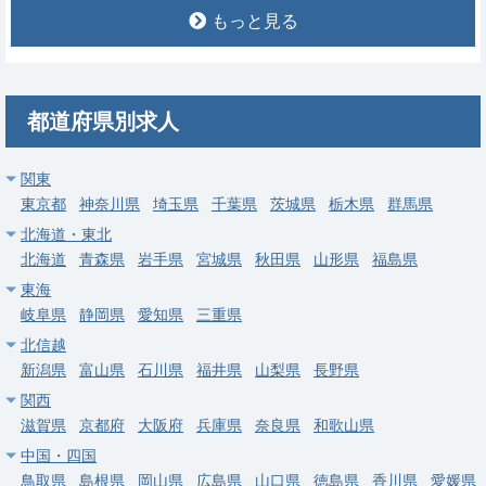
【埼玉県吉川市】訪問診療｜週4日～・当直なし・施設メイン・
もっと見る
年収1,200万円～
求人病院名
医療法人社団協友会 吉川中央総合病院
募集科目
在宅医療
都道府県別求人
勤務地
埼玉県 吉川市
給与
年収 1,200万円 ～ 1,400万円
関東
東京都
神奈川県
埼玉県
千葉県
茨城県
栃木県
群馬県
常勤
北海道・東北
【所沢市】訪問診療・施設往診／年俸1,440万円／当直なし・土
北海道
青森県
岩手県
宮城県
秋田県
山形県
福島県
日祝休み
東海
岐阜県
静岡県
愛知県
三重県
求人病院名
非公開
北信越
募集科目
在宅医療
内科
新潟県
富山県
石川県
福井県
山梨県
長野県
勤務地
埼玉県 所沢市
関西
滋賀県
京都府
大阪府
兵庫県
奈良県
和歌山県
給与
年収 1,440万円 ～
中国・四国
鳥取県
島根県
岡山県
広島県
山口県
徳島県
香川県
愛媛県
常勤