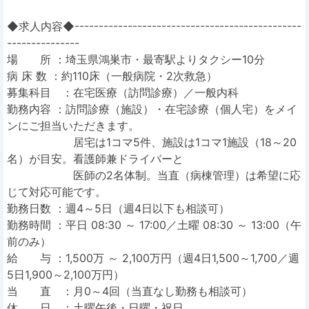
◆求人内容◆-----------------------------------------------
---------------
場 所 ：埼玉県鴻巣市・最寄駅よりタクシー10分
病 床 数 ：約110床（一般病院・2次救急）
募集科目 ：在宅医療（訪問診療）／一般内科
勤務内容 ：訪問診療（施設）・在宅診療（個人宅）をメイ
ンにご担当いただきます。
居宅は1コマ5件、施設は1コマ1施設（18～20
名）が目安。看護師兼ドライバーと
医師の2名体制。当直（病棟管理）は希望に応
じて対応可能です。
勤務日数 ：週4～5日（週4日以下も相談可）
勤務時間 ：平日 08:30 ～ 17:00／土曜 08:30 ～ 13:00（午
前のみ）
給 与 ：1,500万 ～ 2,100万円（週4日1,500～1,700／週
5日1,900～2,100万円）
当 直 ：月0～4回（当直なし勤務も相談可）
休 日 ：土曜午後・日曜・祝日