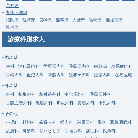
高知県
埼玉県/吉川市の訪問診療クリニック。常勤医師募集（土日祝休
九州・沖縄
み・当直オンコールなし）、2026年10月入職、週5日年収
福岡県
佐賀県
長崎県
熊本県
大分県
宮崎県
鹿児島県
1,800〜2,500万円。
沖縄県
求人病院名
一般社団法人誠創会 吉川院
診療科別求人
募集科目
在宅医療
内科
勤務地
埼玉県 吉川市
内科系
給与
年収 1,800万円 ～ 2,500万円
内科
消化器内科
循環器内科
呼吸器内科
内分泌・糖尿病内科
神経内科
血液内科
腎臓内科
緩和ケア科
腫瘍内科
在宅医療
常勤
外科系
埼玉県/越谷市の訪問診療クリニック（吉川院サテライト・新規
開設予定）。常勤医師募集（土日祝休み・当直オンコールな
外科
整形外科
脳神経外科
消化器外科
呼吸器外科
し）、週5日年収1,800〜2,500万円。
心臓血管外科
乳腺外科
形成外科
美容外科
小児外科
一般社団法人誠創会 越谷院（吉川院サテライト
その他
求人病院名
拠点・新規開設予定）
小児科
精神科
産婦人科
婦人科
泌尿器科
眼科
耳鼻咽喉科
募集科目
在宅医療
内科
皮膚科
麻酔科
リハビリテーション科
病理科
救急科