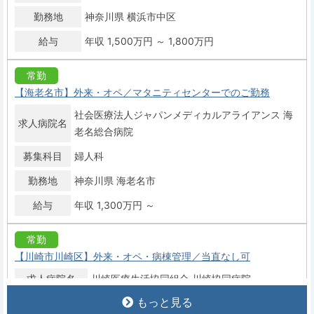
勤務地
神奈川県 横浜市中区
給与
年収 1,500万円 ～ 1,800万円
常勤
【海老名市】外来・オペ／マタニティセンターでのご勤務
社会医療法人ジャパンメディカルアライアンス 海
求人病院名
老名総合病院
募集科目
婦人科
勤務地
神奈川県 海老名市
給与
年収 1,300万円 ～
常勤
【川崎市川崎区】外来・オペ・病棟管理／当直なし可
求人病院名
川崎医療生活協同組合 川崎協同病院
もっと見る
募集科目
婦人科