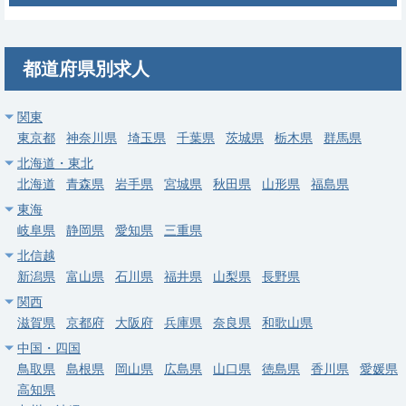
勤務地
神奈川県 川崎市川崎区
給与
年収 1,500万円 ～
都道府県別求人
常勤
【横浜市旭区】外来・病棟管理／基幹病院
関東
東京都
神奈川県
埼玉県
千葉県
茨城県
栃木県
群馬県
求人病院名
医療法人社団明芳会 横浜旭中央総合病院
北海道・東北
募集科目
婦人科
北海道
青森県
岩手県
宮城県
秋田県
山形県
福島県
勤務地
神奈川県 横浜市旭区
東海
岐阜県
静岡県
愛知県
三重県
給与
年収 1,300万円 ～
北信越
新潟県
富山県
石川県
福井県
山梨県
長野県
常勤
関西
【厚木市】外来・病棟管理・手術／婦人科常勤募集
滋賀県
京都府
大阪府
兵庫県
奈良県
和歌山県
求人病院名
医療法人徳洲会 湘南厚木病院
中国・四国
募集科目
婦人科
鳥取県
島根県
岡山県
広島県
山口県
徳島県
香川県
愛媛県
高知県
勤務地
神奈川県 厚木市