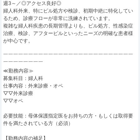
週3～／◎アクセス良好◎
婦人科外来、特にピル処方や検診、初期中絶に特化してい
るため、診療フローが非常に洗練されています。
複雑な婦人科疾患の長期管理よりも、ピル処方、性感染症
治療、検診、アフターピルといったニーズの明確な患者様
が中心です。
￣￣￣￣￣￣￣￣￣￣￣￣￣￣￣￣￣￣￣￣￣￣￣￣￣￣
￣￣￣￣￣￣￣￣
≪勤務内容≫
募集科目：婦人科
仕事内容：外来診療・オペ
▽▽外来診療
▽▽オペ
必要技能：母体保護指定医をお持ちの方・もしくは取得要
件を満たされている方（必須）
【勤務内容の補足】