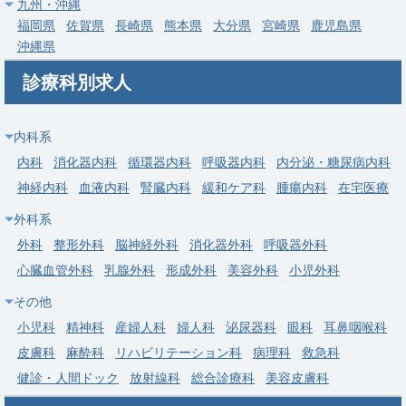
九州・沖縄
給与
年収 1,000万円 ～ 2,000万円
福岡県
佐賀県
長崎県
熊本県
大分県
宮崎県
鹿児島県
沖縄県
常勤
診療科別求人
【厚木市】健診センターでのご勤務
神奈川県厚生農業協同組合連合会 JA健康管理セン
求人病院名
内科系
ターあつぎ
内科
消化器内科
循環器内科
呼吸器内科
内分泌・糖尿病内科
募集科目
婦人科
神経内科
血液内科
腎臓内科
緩和ケア科
腫瘍内科
在宅医療
勤務地
神奈川県 厚木市
外科系
給与
年収 1,000万円 ～
外科
整形外科
脳神経外科
消化器外科
呼吸器外科
心臓血管外科
乳腺外科
形成外科
美容外科
小児外科
その他
小児科
精神科
産婦人科
婦人科
泌尿器科
眼科
耳鼻咽喉科
皮膚科
麻酔科
リハビリテーション科
病理科
救急科
健診・人間ドック
放射線科
総合診療科
美容皮膚科