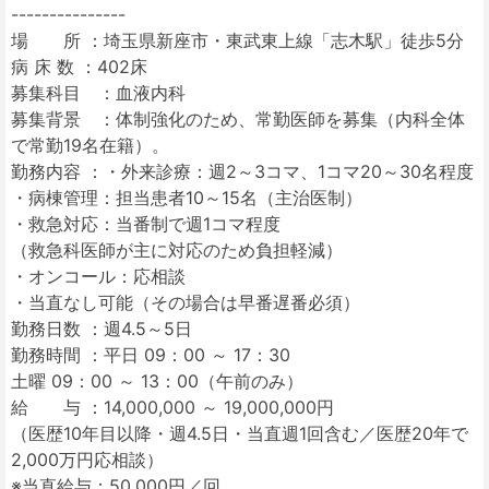
---------------
場 所 ：埼玉県新座市・東武東上線「志木駅」徒歩5分
病 床 数 ：402床
募集科目 ：血液内科
募集背景 ：体制強化のため、常勤医師を募集（内科全体
で常勤19名在籍）。
勤務内容 ：・外来診療：週2～3コマ、1コマ20～30名程度
・病棟管理：担当患者10～15名（主治医制）
・救急対応：当番制で週1コマ程度
（救急科医師が主に対応のため負担軽減）
・オンコール：応相談
・当直なし可能（その場合は早番遅番必須）
勤務日数 ：週4.5～5日
勤務時間 ：平日 09：00 ～ 17：30
土曜 09：00 ～ 13：00（午前のみ）
給 与 ：14,000,000 ～ 19,000,000円
（医歴10年目以降・週4.5日・当直週1回含む／医歴20年で
2,000万円応相談）
※当直給与：50,000円／回