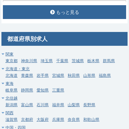
常勤
もっと見る
【行田市】一般内科・総合診療科｜当直なし可・週4〜5日・行
田駅圏・年収最大2,000万円
求人病院名
社会医療法人壮幸会 行田総合病院
都道府県別求人
募集科目
血液内科
勤務地
埼玉県 行田市
関東
給与
年収 1,300万円 ～ 2,000万円
東京都
神奈川県
埼玉県
千葉県
茨城県
栃木県
群馬県
北海道・東北
常勤
北海道
青森県
岩手県
宮城県
秋田県
山形県
福島県
【比企郡小川町】内科外来・病棟管理・その他検査／アットホー
東海
ムな雰囲気です。
岐阜県
静岡県
愛知県
三重県
求人病院名
日本赤十字社 小川赤十字病院
北信越
新潟県
富山県
石川県
福井県
山梨県
長野県
募集科目
血液内科
関西
勤務地
埼玉県 比企郡小川町
滋賀県
京都府
大阪府
兵庫県
奈良県
和歌山県
中国・四国
給与
年収 850万円 ～