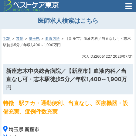
医師がはじめた
医師求人検索はこちら
転職支援のお問い合わせ
無料
医師のための
転職支援
TOP
常勤
埼玉県
血液内科
【新座市】血液内科／当直なし可・志木
駅徒歩5分／年収1,400～1,900万円
求人ID:i26051227
2026/07/31
新座志木中央総合病院／【新座市】血液内科／当
直なし可・志木駅徒歩5分／年収1,400～1,900万
円
特徴
駅チカ・通勤便利、当直なし、医療機器・設
備充実、症例件数充実
埼玉県 新座市