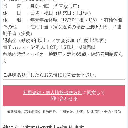
当 直 ：月0～4回（当直なし可）
休 日 ：日曜・祝日（研究日：1日/週）
休 暇 ：年末年始休暇（12/30午後～1/3）・有給休暇
その他 ：住宅手当（病院近隣の場合 上限5万円）／通
勤手当（実費）
退職金（勤続3年以上）／学会参加（年度上限2回）
電子カルテ／64列以上CT／1.5T以上MRI完備
敷地内禁煙／マイカー通勤可／定年65歳・継続雇用制度あ
り
ご興味ありましたらお気軽にお問合せ下さい。
利用規約・個人情報保護方針
に同意して
問い合わせる
募集職種:【常勤医師】血液内科、一般病院、外来・病棟管理・手術・救急
他にもおすすめの求人があります