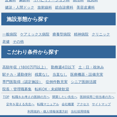
健診・人間ドック
放射線科
総合診療科
美容皮膚科
施設形態から探す
一般病院
ケアミックス病院
療養型病院
精神病院
クリニック
老健
その他
こだわり条件から探す
高額年収（1800万円以上）
勤務週4日以下
土・日・祝休み
駅チカ・通勤便利
残業なし
当直なし
医療機器・設備充実
専門医取得（認定施設）
症例件数充実
シニア医師活躍
院長・管理職募集
転科OK・未経験歓迎
TOP
転職をお考えの医師の方へ
開業したい先生へ
医師採用ご担当者の方へ
定年を迎える先生へ
転職マニュアル
会社概要
アクセス
サイトマップ
利用規約・個人情報保護方針
当社採用情報