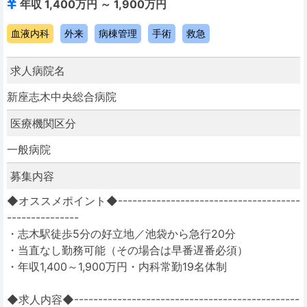
年収 1,400万円 ～ 1,900万円
血液内科
外来
病棟管理
手術
救急
求人病院名
新座志木中央総合病院
医療機関区分
一般病院
募集内容
◆オススメポイント◆--------------------------------------
---------------
・志木駅徒歩5分の好立地／池袋から急行20分
・当直なし勤務可能（その場合は早番遅番必須）
・年収1,400～1,900万円・内科常勤19名体制
◆求人内容◆-----------------------------------------------