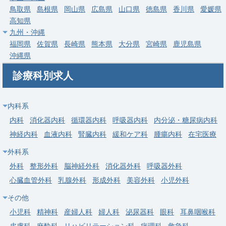
鳥取県
島根県
岡山県
広島県
山口県
徳島県
香川県
愛媛県
高知県
常勤
九州・沖縄
【埼玉県上尾市】血液内科｜専門医指導体制充実・症例豊富
福岡県
佐賀県
長崎県
熊本県
大分県
宮崎県
鹿児島県
求人病院名
医療法人社団愛友会 上尾中央総合病院
沖縄県
募集科目
血液内科
診療科別求人
勤務地
埼玉県 上尾市
給与
年収 1,150万円 ～ 1,500万円
内科系
内科
消化器内科
循環器内科
呼吸器内科
内分泌・糖尿病内科
常勤
神経内科
血液内科
腎臓内科
緩和ケア科
腫瘍内科
在宅医療
【羽生市】血液内科／週4・5日／当直なし可／高額年収（年
外科系
俸〜1,800万円）
外科
整形外科
脳神経外科
消化器外科
呼吸器外科
求人病院名
医療法人徳洲会 羽生総合病院
心臓血管外科
乳腺外科
形成外科
美容外科
小児外科
募集科目
血液内科
その他
勤務地
埼玉県 羽生市
小児科
精神科
産婦人科
婦人科
泌尿器科
眼科
耳鼻咽喉科
給与
年収 800万円 ～ 1,800万円
皮膚科
麻酔科
リハビリテーション科
病理科
救急科