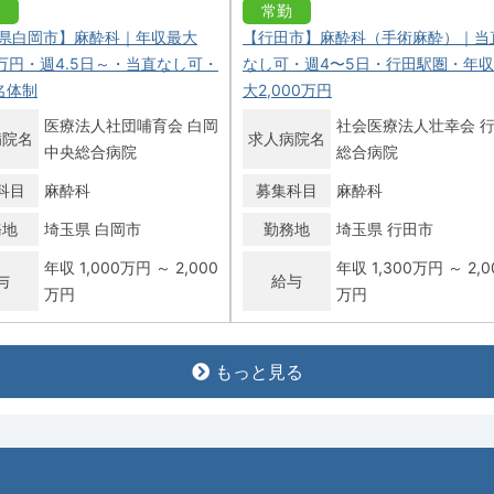
常勤
県白岡市】麻酔科｜年収最大
【行田市】麻酔科（手術麻酔）｜当
00万円・週4.5日～・当直なし可・
なし可・週4〜5日・行田駅圏・年
名体制
大2,000万円
医療法人社団哺育会 白岡
社会医療法人壮幸会 
病院名
求人病院名
中央総合病院
総合病院
科目
麻酔科
募集科目
麻酔科
務地
埼玉県 白岡市
勤務地
埼玉県 行田市
年収 1,000万円 ～ 2,000
年収 1,300万円 ～ 2,0
与
給与
万円
万円
常勤
もっと見る
県上尾市】麻酔科｜年収1,500
【行田市】麻酔科／週4・5日
・専門研修プログラム・症例豊
社会医療法人 壮幸会
求人病院名
田総合病院
医療法人社団愛友会 上尾
募集科目
麻酔科
病院名
中央総合病院