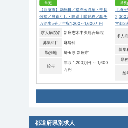
常勤
常勤
【新座市】麻酔科／指導医必須・部長
【埼玉
候補／当直なし・隔週土曜勤務／駅チ
2,0
カ徒歩5分／年収1,200～1,600万円
常勤3
求人病院名
新座志木中央総合病院
求人
募集科目
麻酔科
募集
勤務地
埼玉県 新座市
勤
年収 1,200万円 ～ 1,600
給与
万円
給
常勤
常勤
【比企郡小川町】年収1,200万円～
【埼玉
1,800万円★週4日勤務！＜オンコール
万円可
なし＞
富
日本赤十字社 小川赤十字
都道府県別求人
求人病院名
求人
病院