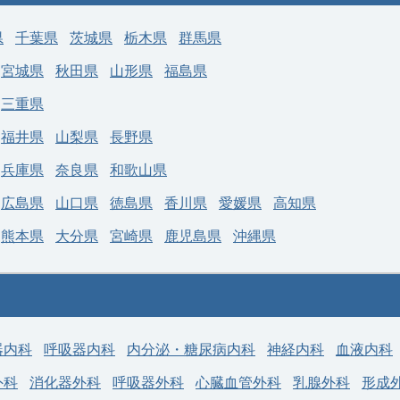
勤務地
埼玉県 行田市
科目
麻酔科
県
千葉県
茨城県
栃木県
群馬県
年収 1,400万円 ～ 2,0
給与
務地
埼玉県 上尾市
万円
宮城県
秋田県
山形県
福島県
年収 1,150万円 ～ 1,500
与
三重県
万円
福井県
山梨県
長野県
兵庫県
奈良県
和歌山県
広島県
山口県
徳島県
香川県
愛媛県
高知県
熊本県
大分県
宮崎県
鹿児島県
沖縄県
器内科
呼吸器内科
内分泌・糖尿病内科
神経内科
血液内科
外科
消化器外科
呼吸器外科
心臓血管外科
乳腺外科
形成