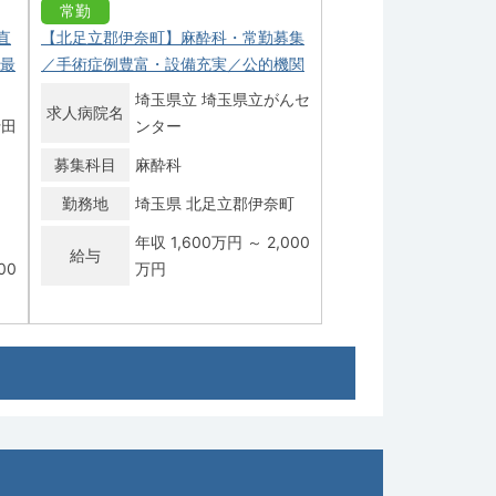
常勤
直
【北足立郡伊奈町】麻酔科・常勤募集
収最
／手術症例豊富・設備充実／公的機関
埼玉県立 埼玉県立がんセ
求人病院名
行田
ンター
募集科目
麻酔科
勤務地
埼玉県 北足立郡伊奈町
年収 1,600万円 ～ 2,000
給与
00
万円
常勤
【戸田市】麻酔科・当直なし！手術麻
酔立ち上げ予定・グループ病院連携あ
 行
り
医療法人財団啓明会 中島
求人病院名
病院