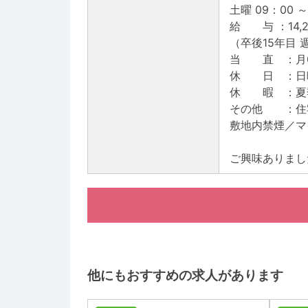
土曜 09：00 
給 与 ：14,200
（卒後15年目
当 直 ：月0
休 日 ：日曜
休 暇 ：夏季
その他 ：住
敷地内禁煙／マ
ご興味ありまし
他にもおすすめの求人があります