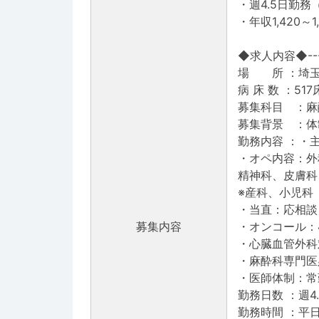
・週4.5日勤
・年収1,420
◆求人内容◆--------
場 所 ：埼玉
病 床 数 ：517
募集科目 ：麻
募集背景 ：体
勤務内容 ：・
・オペ内容：外
精神科、皮膚科
※産科、小児科
・当直：応相談
募集内容
・オンコール：
・心臓血管外科
・麻酔科専門医
・医師体制：常
勤務日数 ：週4
勤務時間 ：平日 