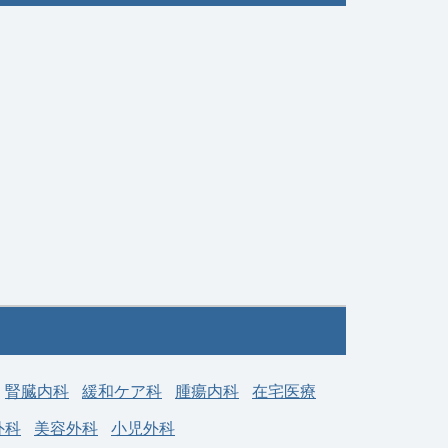
募集科目
麻酔科
00
勤務地
埼玉県 戸田市
給与
年収 ～ 1,800万円
腎臓内科
緩和ケア科
腫瘍内科
在宅医療
外科
美容外科
小児外科