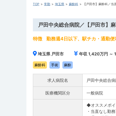
TOP
常勤
埼玉県
麻酔科
【戸田市】麻酔科／当直な
戸田中央総合病院／【戸田市】麻酔科
特徴
勤務週4日以下、駅チカ・通勤便
埼玉県 戸田市
年収 1,420万円 ～ 
麻酔科
手術
麻酔
求人病院名
戸田中央総合病
医療機関区分
一般病院
◆オススメポイント◆---
・当直なし勤務