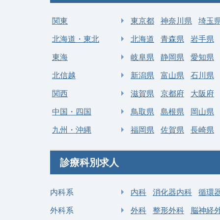
募集科目
麻酔科
募集
関東
東京都
神奈川県
埼玉
勤務地
埼玉県 比企郡小川町
勤
北海道・東北
北海道
青森県
岩手県
年収 1,200万円 ～ 1,800
給与
給
東海
岐阜県
静岡県
愛知県
万円
北信越
新潟県
富山県
石川県
関西
滋賀県
京都府
大阪府
中国・四国
鳥取県
島根県
岡山県
九州・沖縄
福岡県
佐賀県
長崎県
診療科別求人
内科系
内科
消化器内科
循環
外科系
外科
整形外科
脳神経