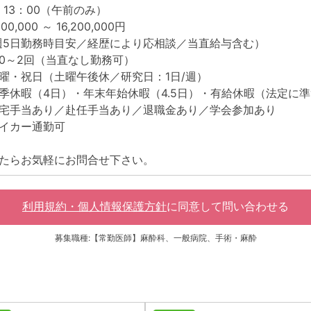
～ 13：00（午前のみ）
,000 ～ 16,200,000円
 週5日勤務時目安／経歴により応相談／当直給与含む）
～2回（当直なし勤務可）
・祝日（土曜午後休／研究日：1日/週）
休暇（4日）・年末年始休暇（4.5日）・有給休暇（法定に
宅手当あり／赴任手当あり／退職金あり／学会参加あり
イカー通勤可
たらお気軽にお問合せ下さい。
利用規約・個人情報保護方針
に同意して
問い合わせる
募集職種:【常勤医師】麻酔科、一般病院、手術・麻酔