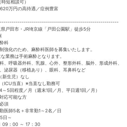
務（時短相談可）
～1,620万円の高待遇／症例豊富
------------------------------------------------------
県戸田市・JR埼京線「戸田公園駅」徒歩5分
床
酔科
制強化のため、麻酔科医師を募集いたします。
主な業務は手術麻酔となります。
科、呼吸器外科、乳腺、心外、整形外科、脳外、形成外科、
、泌尿器（移植あり）、眼科、耳鼻科など
（新生児）なし
（ICU当直）※当直なし勤務可
4～5回程度／月（週末1回／月、平日週1回／月）
対応可能な方
必須
勤医師5名＋非常勤1～2名／日
.5日～
09：00 ～ 17：30