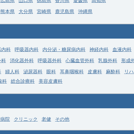
広島県
山口県
徳島県
香川県
愛媛県
高知県
熊本県
大分県
宮崎県
鹿児島県
沖縄県
器内科
呼吸器内科
内分泌・糖尿病内科
神経内科
血液内科
外科
消化器外科
呼吸器外科
心臓血管外科
乳腺外科
形成
科
婦人科
泌尿器科
眼科
耳鼻咽喉科
皮膚科
麻酔科
リハ
線科
総合診療科
美容皮膚科
神病院
クリニック
老健
その他