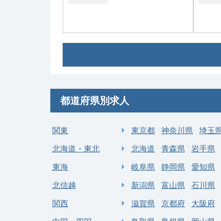
常勤
常勤
【松戸市】外来・病棟管理・オペ／当
【市原
直なしのご勤務も可
／ワー
医療法人徳洲会 千葉西総
求人病院名
求人
合病院
都道府県別求人
募集科目
乳腺外科
募集
関東
東京都
神奈川県
埼玉
勤務地
千葉県 松戸市
勤
年収 1,000万円 ～ 1,800
北海道・東北
北海道
青森県
岩手県
給与
給
万円
東海
岐阜県
静岡県
愛知県
北信越
新潟県
富山県
石川県
関西
滋賀県
京都府
大阪府