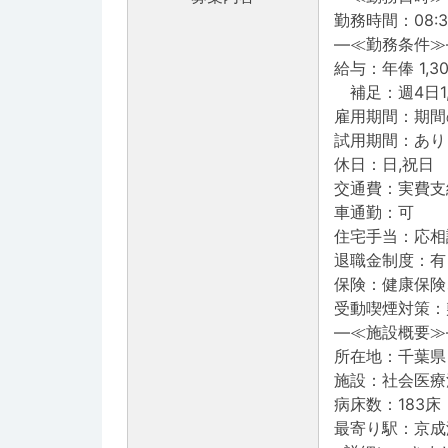
勤務時間：08:30
―≪勤務条件≫
給与：年俸 1,3
補足：週4日1,3
雇用期間：期間
試用期間：あり
休日：日,祝日
交通費：実費支
車通勤：可
住宅手当：応相
退職金制度：有
保険：健康保険
受動喫煙対策：
―≪施設概要≫
所在地：千葉県
施設：社会医療
病床数：183床
最寄り駅：京成