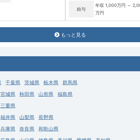
年収 1,000万円 ～ 2,0
給与
万円
常勤
もっと見る
市】外来・病棟管理・オペなど
【市原市】外来・病棟管理／当直無
クライフバランス良好
求人病院名
医療法人 鎗田病院
独立行政法人 労働者健康
募集科目
乳腺外科
病院名
安全機構 千葉労災病院
勤務地
千葉県 市原市
科目
乳腺外科
年収 1,500万円 ～ 1,8
県
千葉県
茨城県
栃木県
群馬県
給与
務地
千葉県 市原市
万円
年収 900万円 ～ 1,100万
宮城県
秋田県
山形県
福島県
与
円
三重県
福井県
山梨県
長野県
兵庫県
奈良県
和歌山県