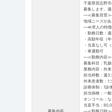
千葉県習志野市
募集します。週
―≪募集背景≫
地域ニーズがあ
―≪求人の特徴
・勤務日数：週
・高額年収（年俸
・当直なし可（
・車通勤可
―≪勤務内容≫
募集科目：乳腺
業務内容：外来
担当枠数：週3
外来患者数：1コ
診療体制：1診
担当病棟：一般
オンコール：な
当直手当：80,0
募集内容
―≪勤務日時≫