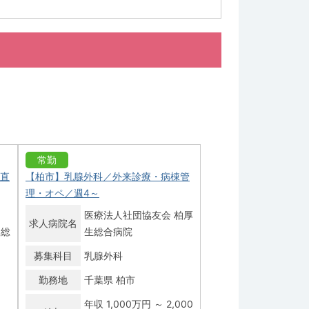
常勤
当直
【柏市】乳腺外科／外来診療・病棟管
理・オペ／週4～
医療法人社団協友会 柏厚
求人病院名
田総
生総合病院
募集科目
乳腺外科
勤務地
千葉県 柏市
年収 1,000万円 ～ 2,000