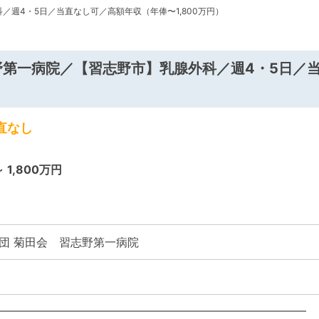
／週4・5日／当直なし可／高額年収（年俸〜1,800万円）
野第一病院／【習志野市】乳腺外科／週4・5日／
直なし
～ 1,800万円
団 菊田会 習志野第一病院
―――――――――――――――――――――――――――