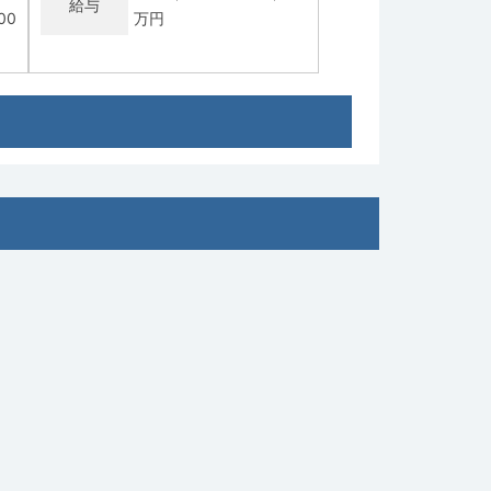
給与
00
万円
常勤
し
【松戸市】外来・オペ・病棟管理／当
直無し相談可
医療法人社団鼎会 三和病
求人病院名
院
募集科目
乳腺外科
00
勤務地
千葉県 松戸市
年収 1,500万円 ～ 1,800
給与
万円