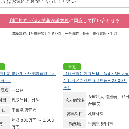
してはお気軽にお問い合わせください。
利用規約・個人情報保護方針
に同意して
問い合わせる
募集職種:【常勤医師】乳腺外科、一般病院、外来・病棟管理・手術
常勤
市】乳腺外科・外来設置可／オ
【野田市】乳腺外科／週4・5日／
上げ可
なし可／高額年収（年俸〜2,000万
円）
病院名
非公開
医療法人 徳洲会 野
科目
乳腺外科
外科
求人病院名
合病院
務地
千葉県 野田市
募集科目
乳腺外科
年収 800万円 ～ 2,300
与
勤務地
千葉県 野田市
万円