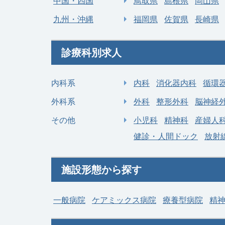
中国・四国
鳥取県
島根県
岡山県
九州・沖縄
福岡県
佐賀県
長崎県
診療科別求人
内科系
内科
消化器内科
循環
外科系
外科
整形外科
脳神経
その他
小児科
精神科
産婦人
健診・人間ドック
放射
施設形態から探す
一般病院
ケアミックス病院
療養型病院
精