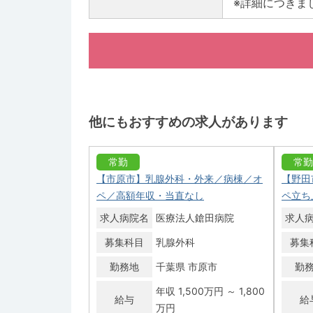
※詳細につきま
他にもおすすめの求人があります
常勤
常勤
【市原市】乳腺外科・外来／病棟／オ
【野田
ペ／高額年収・当直なし
ペ立ち
求人病院名
医療法人鎗田病院
求人
募集科目
乳腺外科
募集
勤務地
千葉県 市原市
勤
年収 1,500万円 ～ 1,800
給与
給
万円