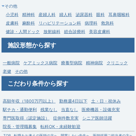
その他
小児科
精神科
産婦人科
婦人科
泌尿器科
眼科
耳鼻咽喉科
皮膚科
麻酔科
リハビリテーション科
病理科
救急科
健診・人間ドック
放射線科
総合診療科
美容皮膚科
施設形態から探す
一般病院
ケアミックス病院
療養型病院
精神病院
クリニック
老健
その他
こだわり条件から探す
高額年収（1800万円以上）
勤務週4日以下
土・日・祝休み
駅チカ・通勤便利
残業なし
当直なし
医療機器・設備充実
専門医取得（認定施設）
症例件数充実
シニア医師活躍
院長・管理職募集
転科OK・未経験歓迎
TOP
転職をお考えの医師の方へ
開業したい先生へ
医師採用ご担当者の方へ