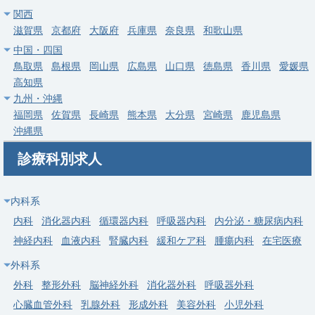
関西
常勤
滋賀県
京都府
大阪府
兵庫県
奈良県
和歌山県
【松戸市】ICU管理専従／当直なし
中国・四国
求人病院名
医療法人徳洲会 千葉西総合病院
鳥取県
島根県
岡山県
広島県
山口県
徳島県
香川県
愛媛県
募集科目
麻酔科
救急科
その他
高知県
九州・沖縄
勤務地
千葉県 松戸市
福岡県
佐賀県
長崎県
熊本県
大分県
宮崎県
鹿児島県
沖縄県
給与
年収 1,000万円 ～ 1,800万円
診療科別求人
常勤
【鎌ケ谷市】麻酔管理／当直無し／症例数積まれたい先生も歓迎
内科系
求人病院名
医療法人徳洲会 鎌ケ谷総合病院
内科
消化器内科
循環器内科
呼吸器内科
内分泌・糖尿病内科
募集科目
麻酔科
神経内科
血液内科
腎臓内科
緩和ケア科
腫瘍内科
在宅医療
勤務地
千葉県 鎌ケ谷市
外科系
給与
年収 1,000万円 ～
外科
整形外科
脳神経外科
消化器外科
呼吸器外科
心臓血管外科
乳腺外科
形成外科
美容外科
小児外科