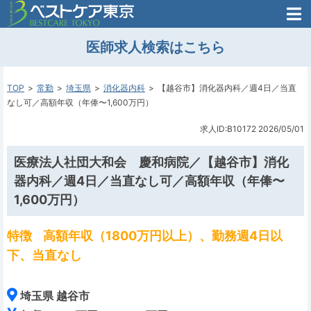
医師がはじめた
医師求人検索はこちら
転職支援のお問い合わせ
無料
医師のための
転職支援
TOP
常勤
埼玉県
消化器内科
【越谷市】消化器内科／週4日／当直
なし可／高額年収（年俸〜1,600万円）
求人ID:B10172
2026/05/01
医療法人社団大和会 慶和病院／【越谷市】消化
器内科／週4日／当直なし可／高額年収（年俸〜
1,600万円）
特徴
高額年収（1800万円以上）、勤務週4日以
下、当直なし
埼玉県 越谷市