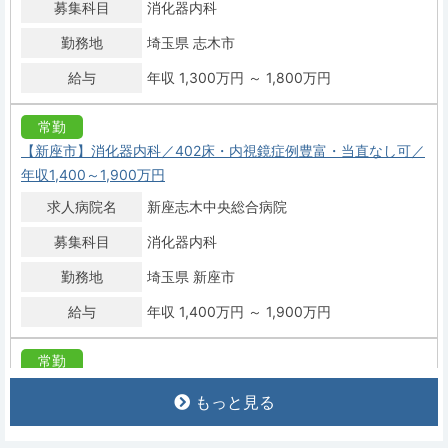
募集科目
消化器内科
勤務地
埼玉県 志木市
給与
年収 1,300万円 ～ 1,800万円
常勤
【新座市】消化器内科／402床・内視鏡症例豊富・当直なし可／
年収1,400～1,900万円
求人病院名
新座志木中央総合病院
募集科目
消化器内科
勤務地
埼玉県 新座市
給与
年収 1,400万円 ～ 1,900万円
常勤
【戸田市】消化器内科／健診クリニック・上下部内視鏡有・時短
もっと見る
可／年収1,400～1,600万円
求人病院名
非公開