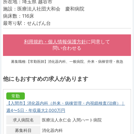
所在地：埼玉県 越谷市
施設：医療法人社団大和会 慶和病院
病床数：116床
最寄り駅：せんげん台
利用規約・個人情報保護方針
に同意して
問い合わせる
募集職種:【常勤医師】消化器内科、一般病院、外来・病棟管理・救急
他にもおすすめの求人があります
常勤
【入間市】消化器内科（外来・病棟管理・内視鏡検査/治療）｜
週4〜5日・年収最大2,000万円
求人病院名
医療法人永仁会 入間ハート病院
募集科目
消化器内科