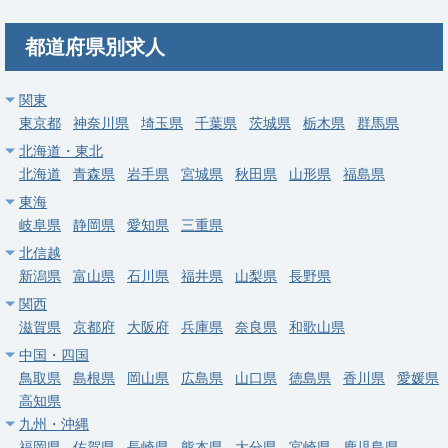
募集科目
消化器内科
消化器外科
都道府県別求人
勤務地
埼玉県 戸田市
給与
年収 1,400万円 ～ 1,600万円
関東
東京都
神奈川県
埼玉県
千葉県
茨城県
栃木県
群馬県
常勤
北海道・東北
【埼玉県伊奈町】消化器内科｜上尾中央医科グループ・181床の
北海道
青森県
岩手県
宮城県
秋田県
山形県
福島県
地域密着型総合病院
東海
岐阜県
静岡県
愛知県
三重県
求人病院名
医療法人社団愛友会 伊奈病院
北信越
募集科目
消化器内科
新潟県
富山県
石川県
福井県
山梨県
長野県
勤務地
埼玉県 北足立郡伊奈町
関西
滋賀県
京都府
大阪府
兵庫県
奈良県
和歌山県
給与
年収 1,000万円 ～ 1,800万円
中国・四国
鳥取県
島根県
岡山県
広島県
山口県
徳島県
香川県
愛媛県
常勤
高知県
【埼玉県越谷市】消化器内科｜当直なし・オンコールなし可・内
九州・沖縄
視鏡室複数ベッド・新病棟
福岡県
佐賀県
長崎県
熊本県
大分県
宮崎県
鹿児島県