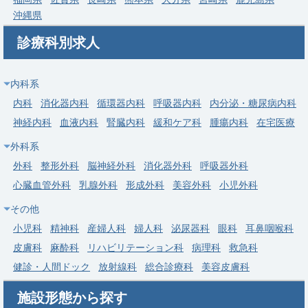
求人病院名
医療法人社団協友会 越谷誠和病院
沖縄県
募集科目
消化器内科
診療科別求人
勤務地
埼玉県 越谷市
給与
年収 1,000万円 ～ 1,800万円
内科系
内科
消化器内科
循環器内科
呼吸器内科
内分泌・糖尿病内科
常勤
神経内科
血液内科
腎臓内科
緩和ケア科
腫瘍内科
在宅医療
【埼玉県三郷市】消化器内科｜内視鏡指導連携施設・年間休日
外科系
120日以上・つくばエクスプレス三郷中央駅
外科
整形外科
脳神経外科
消化器外科
呼吸器外科
求人病院名
医療法人社団愛友会 三郷中央総合病院
心臓血管外科
乳腺外科
形成外科
美容外科
小児外科
募集科目
消化器内科
その他
勤務地
埼玉県 三郷市
小児科
精神科
産婦人科
婦人科
泌尿器科
眼科
耳鼻咽喉科
給与
年収 1,000万円 ～ 1,800万円
皮膚科
麻酔科
リハビリテーション科
病理科
救急科
健診・人間ドック
放射線科
総合診療科
美容皮膚科
施設形態から探す