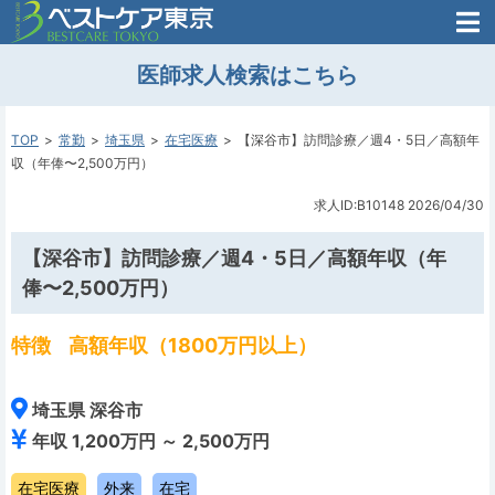
医師がはじめた
医師求人検索はこちら
転職支援のお問い合わせ
無料
医師のための
転職支援
TOP
常勤
埼玉県
在宅医療
【深谷市】訪問診療／週4・5日／高額年
収（年俸〜2,500万円）
求人ID:B10148
2026/04/30
【深谷市】訪問診療／週4・5日／高額年収（年
俸〜2,500万円）
特徴
高額年収（1800万円以上）
埼玉県 深谷市
年収 1,200万円 ～ 2,500万円
在宅医療
外来
在宅