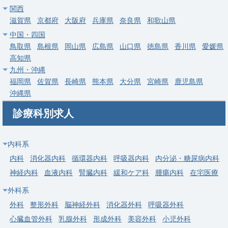
勤務地
埼玉県 吉川市
関西
滋賀県
京都府
大阪府
兵庫県
奈良県
和歌山県
給与
年収 1,200万円 ～ 1,400万円
中国・四国
鳥取県
島根県
岡山県
広島県
山口県
徳島県
香川県
愛媛県
常勤
高知県
【所沢市】訪問診療・施設往診／年俸1,440万円／当直なし・土
九州・沖縄
日祝休み
福岡県
佐賀県
長崎県
熊本県
大分県
宮崎県
鹿児島県
求人病院名
非公開
沖縄県
募集科目
在宅医療
内科
診療科別求人
勤務地
埼玉県 所沢市
給与
年収 1,440万円 ～
内科系
内科
消化器内科
循環器内科
呼吸器内科
内分泌・糖尿病内科
常勤
神経内科
血液内科
腎臓内科
緩和ケア科
腫瘍内科
在宅医療
埼玉県/吉川市の訪問診療クリニック。常勤医師募集（土日祝休
外科系
み・当直オンコールなし）、2026年10月入職、週5日年収
1,800〜2,500万円。
外科
整形外科
脳神経外科
消化器外科
呼吸器外科
心臓血管外科
乳腺外科
形成外科
美容外科
小児外科
求人病院名
一般社団法人誠創会 吉川院