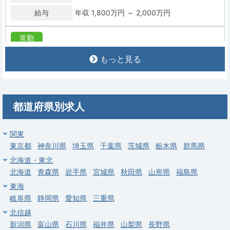
給与
年収 1,800万円 ～ 2,000万円
常勤
【戸田市】訪問診療科／週4日可・当直なし／年収1,600～
もっと見る
2,000万円
求人病院名
非公開
募集科目
在宅医療
都道府県別求人
勤務地
埼玉県 戸田市
給与
年収 1,600万円 ～ 2,000万円
関東
東京都
神奈川県
埼玉県
千葉県
茨城県
栃木県
群馬県
常勤
北海道・東北
【埼玉県吉川市】訪問診療｜週4日～・当直なし・施設メイン・
北海道
青森県
岩手県
宮城県
秋田県
山形県
福島県
年収1,200万円～
東海
岐阜県
静岡県
愛知県
三重県
求人病院名
医療法人社団協友会 吉川中央総合病院
北信越
募集科目
在宅医療
新潟県
富山県
石川県
福井県
山梨県
長野県