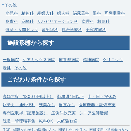
その他
募集科目
在宅医療
内科
小児科
精神科
産婦人科
婦人科
泌尿器科
眼科
耳鼻咽喉科
勤務地
埼玉県 吉川市
皮膚科
麻酔科
リハビリテーション科
病理科
救急科
給与
年収 1,800万円 ～ 2,500万円
健診・人間ドック
放射線科
総合診療科
美容皮膚科
施設形態から探す
一般病院
ケアミックス病院
療養型病院
精神病院
クリニック
老健
その他
こだわり条件から探す
高額年収（1800万円以上）
勤務週4日以下
土・日・祝休み
駅チカ・通勤便利
残業なし
当直なし
医療機器・設備充実
専門医取得（認定施設）
症例件数充実
シニア医師活躍
院長・管理職募集
転科OK・未経験歓迎
TOP
転職をお考えの医師の方へ
開業したい先生へ
医師採用ご担当者の方へ