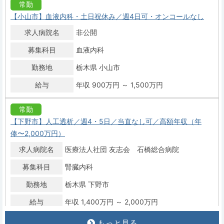
常勤
【小山市】血液内科・土日祝休み／週4日可・オンコールなし
求人病院名
非公開
募集科目
血液内科
勤務地
栃木県 小山市
給与
年収 900万円 ～ 1,500万円
常勤
【下野市】人工透析／週4・5日／当直なし可／高額年収（年
俸〜2,000万円）
求人病院名
医療法人社団 友志会 石橋総合病院
募集科目
腎臓内科
勤務地
栃木県 下野市
給与
年収 1,400万円 ～ 2,000万円
もっと見る