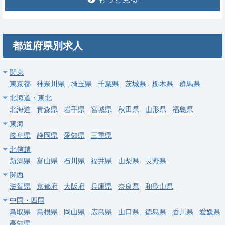
常勤
【下都賀郡野木町】消化器内科／週4・5日／当直なし可／高額
年収（年俸〜2,000万円）
求人病院名
医療法人社団 友志会 野木病院
都道府県別求人
募集科目
消化器内科
関東
勤務地
栃木県 下都賀郡野木町
東京都
神奈川県
埼玉県
千葉県
茨城県
栃木県
群馬県
給与
年収 1,500万円 ～ 2,000万円
北海道・東北
北海道
青森県
岩手県
宮城県
秋田県
山形県
福島県
常勤
東海
【下都賀郡野木町】人工透析／週4・5日／高額年収（年俸〜
岐阜県
静岡県
愛知県
三重県
2,000万円）
北信越
求人病院名
医療法人社団 友志会 野木病院
新潟県
富山県
石川県
福井県
山梨県
長野県
関西
募集科目
内科
滋賀県
京都府
大阪府
兵庫県
奈良県
和歌山県
勤務地
栃木県 下都賀郡野木町
中国・四国
鳥取県
島根県
岡山県
広島県
山口県
徳島県
香川県
愛媛県
給与
年収 1,500万円 ～ 2,000万円
高知県