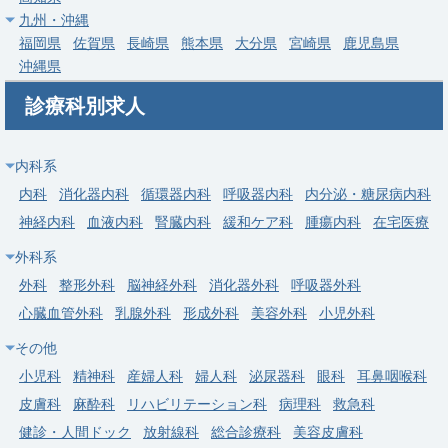
九州・沖縄
常勤
福岡県
佐賀県
長崎県
熊本県
大分県
宮崎県
鹿児島県
【下野市】腎臓内科／週4・5日／当直なし可／高額年収（年
沖縄県
俸〜2,000万円）
診療科別求人
求人病院名
医療法人社団 友志会 石橋総合病院
募集科目
腎臓内科
内科系
勤務地
栃木県 下野市
内科
消化器内科
循環器内科
呼吸器内科
内分泌・糖尿病内科
給与
年収 1,280万円 ～ 2,000万円
神経内科
血液内科
腎臓内科
緩和ケア科
腫瘍内科
在宅医療
外科系
常勤
【那須塩原市】一般内科／週4・5日／当直なし可／高額年収
外科
整形外科
脳神経外科
消化器外科
呼吸器外科
（年俸〜1,800万円）
心臓血管外科
乳腺外科
形成外科
美容外科
小児外科
求人病院名
医療法人社団 萌彰会 那須北病院
その他
募集科目
内科
小児科
精神科
産婦人科
婦人科
泌尿器科
眼科
耳鼻咽喉科
皮膚科
麻酔科
リハビリテーション科
病理科
救急科
勤務地
栃木県 那須塩原市
健診・人間ドック
放射線科
総合診療科
美容皮膚科
給与
年収 1,400万円 ～ 1,800万円