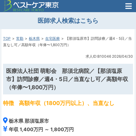
医師がはじめた
医師求人検索はこちら
転職支援のお問い合わせ
無料
医師のための
転職支援
TOP
常勤
栃木県
在宅医療
【那須塩原市】訪問診療／週4・5日／当
直なし可／高額年収（年俸〜1,800万円）
求人ID:B10046
2026/04/30
医療法人社団 萌彰会 那須北病院／【那須塩原
市】訪問診療／週4・5日／当直なし可／高額年収
（年俸〜1,800万円）
特徴
高額年収（1800万円以上）、当直なし
栃木県 那須塩原市
年収 1,400万円 ～ 1,800万円