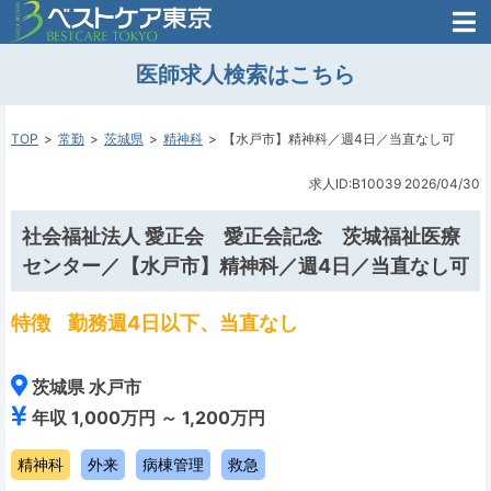
医師がはじめた
医師求人検索はこちら
転職支援のお問い合わせ
無料
医師のための
転職支援
TOP
常勤
茨城県
精神科
【水戸市】精神科／週4日／当直なし可
求人ID:B10039
2026/04/30
社会福祉法人 愛正会 愛正会記念 茨城福祉医療
センター／【水戸市】精神科／週4日／当直なし可
特徴
勤務週4日以下、当直なし
茨城県 水戸市
年収 1,000万円 ～ 1,200万円
精神科
外来
病棟管理
救急