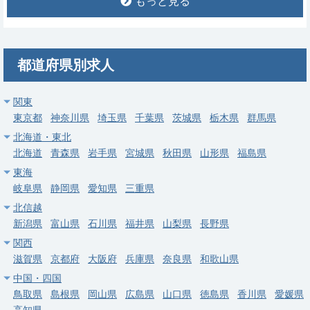
もっと見る
常勤
【牛久市】精神科（指定医向け）／週3・5日／当直なし可／高
額年収（年俸〜3,000万円）
求人病院名
非公開
都道府県別求人
募集科目
精神科
関東
勤務地
茨城県 牛久市
東京都
神奈川県
埼玉県
千葉県
茨城県
栃木県
群馬県
給与
年収 1,500万円 ～ 3,000万円
北海道・東北
北海道
青森県
岩手県
宮城県
秋田県
山形県
福島県
常勤
東海
【土浦市】外来・病棟管理が中心／上野から1時間圏内！都内か
岐阜県
静岡県
愛知県
三重県
ら通勤可能
北信越
求人病院名
医療法人社団 筑波東病院
新潟県
富山県
石川県
福井県
山梨県
長野県
関西
募集科目
精神科
滋賀県
京都府
大阪府
兵庫県
奈良県
和歌山県
勤務地
茨城県 土浦市
中国・四国
鳥取県
島根県
岡山県
広島県
山口県
徳島県
香川県
愛媛県
給与
年収 1,680万円 ～
高知県