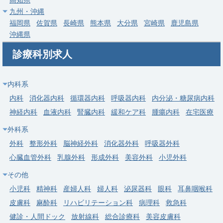
九州・沖縄
常勤
福岡県
佐賀県
長崎県
熊本県
大分県
宮崎県
鹿児島県
【水戸市】外来のご勤務／勤務時間・コマ数応相談
沖縄県
求人病院名
非公開
診療科別求人
募集科目
精神科
勤務地
茨城県 水戸市
内科系
給与
年収 2,050万円 ～ 2,900万円
内科
消化器内科
循環器内科
呼吸器内科
内分泌・糖尿病内科
神経内科
血液内科
腎臓内科
緩和ケア科
腫瘍内科
在宅医療
常勤
外科系
【牛久市】クリニック外来／週3日OK／高額3000万可能！
外科
整形外科
脳神経外科
消化器外科
呼吸器外科
求人病院名
非公開
心臓血管外科
乳腺外科
形成外科
美容外科
小児外科
募集科目
精神科
その他
勤務地
茨城県 牛久市
小児科
精神科
産婦人科
婦人科
泌尿器科
眼科
耳鼻咽喉科
給与
年収 2,200万円 ～ 3,000万円
皮膚科
麻酔科
リハビリテーション科
病理科
救急科
健診・人間ドック
放射線科
総合診療科
美容皮膚科