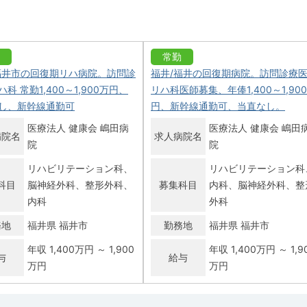
常勤
福井市の回復期リハ病院。訪問診
福井/福井の回復期病院。訪問診療
科 常勤1,400～1,900万円、
リハ科医師募集、年俸1,400～1,90
し、新幹線通勤可
円、新幹線通勤可、当直なし。
医療法人 健康会 嶋田病
医療法人 健康会 嶋田
病院名
求人病院名
院
院
リハビリテーション科
リハビリテーション科
科目
脳神経外科
整形外科
募集科目
内科
脳神経外科
整
内科
外科
務地
福井県 福井市
勤務地
福井県 福井市
年収 1,400万円 ～ 1,900
年収 1,400万円 ～ 1,9
与
給与
万円
万円