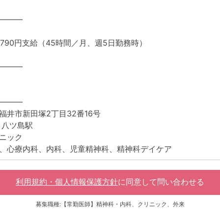
―――
,790円支給（45時間／月、週5日勤務時）
―――
―――
福井市新田塚2丁目32番16号
 八ツ島駅
ニック
、心療内科、内科、児童精神科、精神科デイケア
利用規約・個人情報保護方針
に同意して
問い合わせる
募集職種:【常勤医師】精神科・内科、クリニック、外来