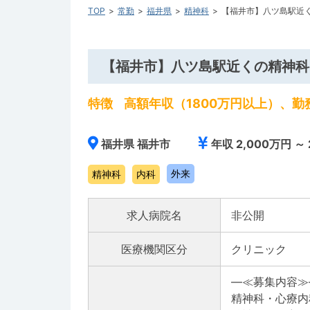
TOP
常勤
福井県
精神科
【福井市】八ツ島駅近
【福井市】八ツ島駅近くの精神科
特徴
高額年収（1800万円以上）、
福井県 福井市
年収 2,000万円 ～ 
外来
精神科
内科
求人病院名
非公開
医療機関区分
クリニック
―≪募集内容≫
精神科・心療内