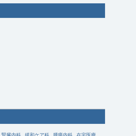
腎臓内科
緩和ケア科
腫瘍内科
在宅医療