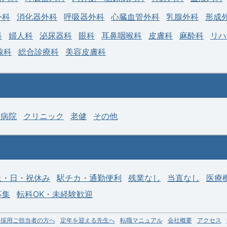
外科
消化器外科
呼吸器外科
心臓血管外科
乳腺外科
形成
科
婦人科
泌尿器科
眼科
耳鼻咽喉科
皮膚科
麻酔科
リハ
線科
総合診療科
美容皮膚科
神病院
クリニック
老健
その他
土・日・祝休み
駅チカ・通勤便利
残業なし
当直なし
医療
募集
転科OK・未経験歓迎
師採用ご担当者の方へ
定年を迎える先生へ
転職マニュアル
会社概要
アクセス