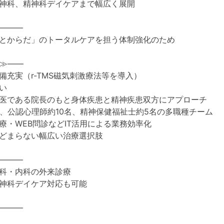
神科、精神科デイケアまで幅広く展開
―――
とからだ」のトータルケアを担う体制強化のため
≫――
備充実（r-TMS磁気刺激療法等を導入）
い
医である院長のもと身体疾患と精神疾患双方にアプローチ
名、公認心理師約10名、精神保健福祉士約5名の多職種チーム
療・WEB問診などIT活用による業務効率化
どまらない幅広い治療選択肢
―――
科・内科の外来診療
神科デイケア対応も可能
―――