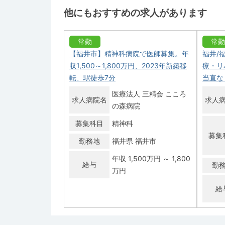
他にもおすすめの求人があります
常勤
常勤
【福井市】精神科病院で医師募集。年
福井/
収1,500～1,800万円、2023年新築移
療・リハ
転、駅徒歩7分
当直な
医療法人 三精会 こころ
求人病院名
求人
の森病院
募集科目
精神科
募集
勤務地
福井県 福井市
年収 1,500万円 ～ 1,800
給与
勤
万円
給