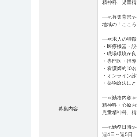
精神科、児童精
―≪募集背景≫
地域の「こころ
―≪求人の特徴
・医療機器・設
・職場環境が良
・専門医・指導
・看護師約10
・オンライン診
・薬物療法にと
―≪勤務内容≫
精神科・心療内
募集内容
児童精神科、精
―≪勤務日時≫
週4日～週5日