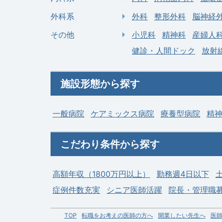
外科系
外科
整形外科
脳神経
その他
小児科
精神科
産婦人
健診・人間ドック
放射
施設形態から探す
一般病院
ケアミックス病院
療養型病院
精
こだわり条件から探す
高額年収（1800万円以上）
勤務週4日以下
症例件数充実
シニア医師活躍
院長・管理職
TOP
転職をお考えの医師の方へ
開業したい先生へ
医