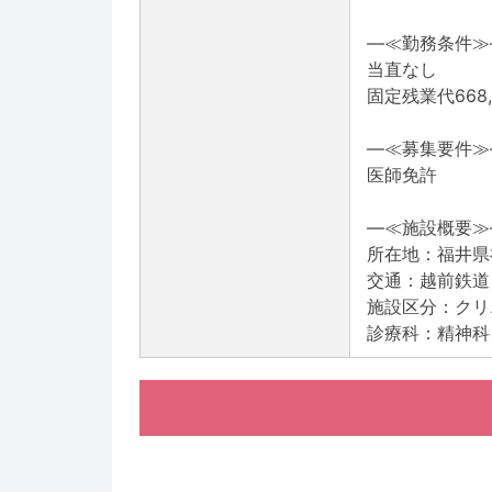
―≪勤務条件≫
当直なし
固定残業代668
―≪募集要件≫
医師免許
―≪施設概要≫
所在地：福井県
交通：越前鉄道
施設区分：クリ
診療科：精神科