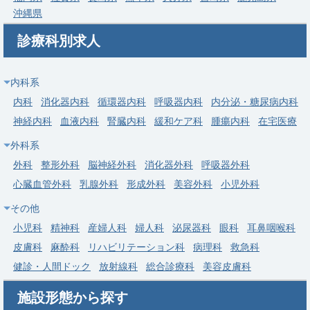
沖縄県
募集科目
整形外科
診療科別求人
勤務地
愛知県 丹羽郡大口町
給与
年収 2,000万円 ～ 2,100万円
内科系
常勤
内科
消化器内科
循環器内科
呼吸器内科
内分泌・糖尿病内科
【丹羽郡大口町】整形外科 部長候補／人工関節対応可能な医師
神経内科
血液内科
腎臓内科
緩和ケア科
腫瘍内科
在宅医療
歓迎・年俸2,200万～2,600万円
外科系
求人病院名
医療法人医仁会 さくら総合病院
外科
整形外科
脳神経外科
消化器外科
呼吸器外科
募集科目
整形外科
心臓血管外科
乳腺外科
形成外科
美容外科
小児外科
勤務地
愛知県 丹羽郡大口町
その他
給与
年収 2,200万円 ～ 2,600万円
小児科
精神科
産婦人科
婦人科
泌尿器科
眼科
耳鼻咽喉科
皮膚科
麻酔科
リハビリテーション科
病理科
救急科
健診・人間ドック
放射線科
総合診療科
美容皮膚科
施設形態から探す