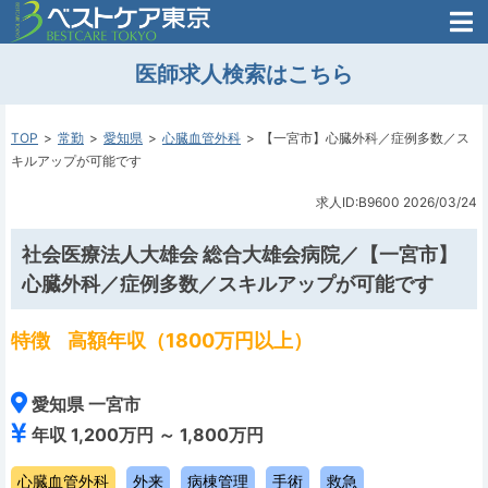
医師がはじめた
医師求人検索はこちら
転職支援のお問い合わせ
無料
医師のための
転職支援
TOP
常勤
愛知県
心臓血管外科
【一宮市】心臓外科／症例多数／ス
キルアップが可能です
求人ID:B9600
2026/03/24
社会医療法人大雄会 総合大雄会病院／【一宮市】
心臓外科／症例多数／スキルアップが可能です
特徴
高額年収（1800万円以上）
愛知県 一宮市
年収 1,200万円 ～ 1,800万円
心臓血管外科
外来
病棟管理
手術
救急