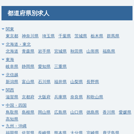
募集科目
消化器外科
勤務地
愛知県 丹羽郡大口町
都道府県別求人
給与
年収 1,600万円 ～ 2,100万円
関東
東京都
常勤
神奈川県
埼玉県
千葉県
茨城県
栃木県
群馬県
【丹羽郡大口町】消化器外科 部長候補／外科＋消化器外科専門
北海道・東北
医・年俸1,800万～2,100万円
北海道
青森県
岩手県
宮城県
秋田県
山形県
福島県
東海
求人病院名
医療法人医仁会 さくら総合病院
岐阜県
静岡県
愛知県
三重県
募集科目
消化器外科
北信越
勤務地
愛知県 丹羽郡大口町
新潟県
富山県
石川県
福井県
山梨県
長野県
関西
給与
年収 1,800万円 ～ 2,100万円
滋賀県
京都府
大阪府
兵庫県
奈良県
和歌山県
中国・四国
常勤
鳥取県
島根県
岡山県
広島県
山口県
徳島県
香川県
愛媛県
【丹羽郡大口町】整形外科／専門医取得者・年俸2,000万～
高知県
2,100万円
九州・沖縄
求人病院名
医療法人医仁会 さくら総合病院
福岡県
佐賀県
長崎県
熊本県
大分県
宮崎県
鹿児島県