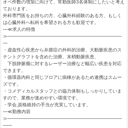
オペ件数の増加に向けて、常勤医師3名体制にしたいと考え
ております。
外科専門医をお持ちの方、心臓外科経験のある方、もしく
は心臓外科へ転科を希望される方も歓迎です。
―≪求人の特徴
≫―――――――――――――――――――――――――
―
・虚血性心疾患から弁膜症の外科的治療、大動脈疾患のス
テントグラフトを含めた治療、末梢動脈疾患、
下肢静脈瘤に対するレーザー治療など幅広い疾患を対応
できます。
・循環器内科と同じフロアに病棟があるため連携はスムー
ズです。
・コメディカルスタッフとの協力体制もしっかりしていま
すので、業務が進めやすい環境です。
・学会,資格維持の手当が充実しています。
―≪勤務内容
≫―――――――――――――――――――――――――
――