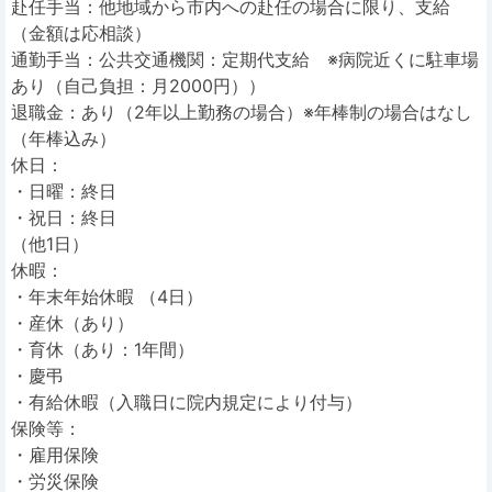
赴任手当：他地域から市内への赴任の場合に限り、支給
（金額は応相談）
通勤手当：公共交通機関：定期代支給 ※病院近くに駐車場
あり（自己負担：月2000円））
退職金：あり（2年以上勤務の場合）※年棒制の場合はなし
（年棒込み）
休日：
・日曜：終日
・祝日：終日
（他1日）
休暇：
・年末年始休暇 （4日）
・産休（あり）
・育休（あり：1年間）
・慶弔
・有給休暇（入職日に院内規定により付与）
保険等：
・雇用保険
・労災保険