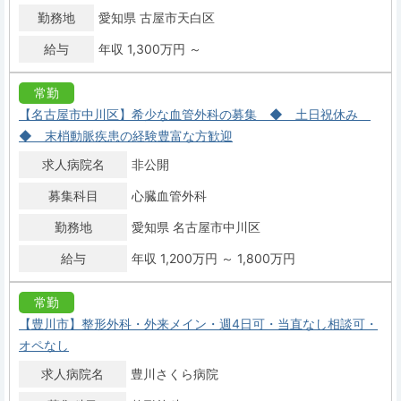
勤務地
愛知県 古屋市天白区
給与
年収 1,300万円 ～
常勤
【名古屋市中川区】希少な血管外科の募集 ◆ 土日祝休み
◆ 末梢動脈疾患の経験豊富な方歓迎
求人病院名
非公開
募集科目
心臓血管外科
勤務地
愛知県 名古屋市中川区
給与
年収 1,200万円 ～ 1,800万円
常勤
【豊川市】整形外科・外来メイン・週4日可・当直なし相談可・
オペなし
求人病院名
豊川さくら病院