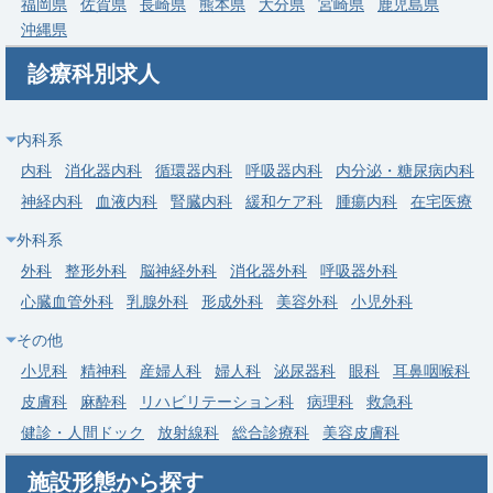
福岡県
佐賀県
長崎県
熊本県
大分県
宮崎県
鹿児島県
募集科目
精神科
沖縄県
勤務地
千葉県 千葉市中央区
診療科別求人
給与
年収 1,910万円 ～ 3,130万円
常勤
内科系
【夷隅郡】外来・病棟管理／精神保健指定医の募集です
内科
消化器内科
循環器内科
呼吸器内科
内分泌・糖尿病内科
求人病院名
医療法人白百合会 大多喜病院
神経内科
血液内科
腎臓内科
緩和ケア科
腫瘍内科
在宅医療
募集科目
精神科
外科系
外科
整形外科
脳神経外科
消化器外科
呼吸器外科
勤務地
千葉県 夷隅郡
心臓血管外科
乳腺外科
形成外科
美容外科
小児外科
給与
年収 1,600万円 ～
その他
小児科
精神科
産婦人科
婦人科
泌尿器科
眼科
耳鼻咽喉科
皮膚科
麻酔科
リハビリテーション科
病理科
救急科
健診・人間ドック
放射線科
総合診療科
美容皮膚科
施設形態から探す