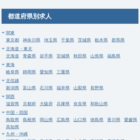
募集科目
精神科
内科
都道府県別求人
勤務地
千葉県 鎌ヶ谷市
給与
年収 1,500万円 ～ 2,000万円
関東
東京都
神奈川県
埼玉県
千葉県
茨城県
栃木県
群馬県
常勤
北海道・東北
【船橋市】精神科／外来診療／訪問診療
北海道
青森県
岩手県
宮城県
秋田県
山形県
福島県
東海
求人病院名
非公開
岐阜県
静岡県
愛知県
三重県
募集科目
精神科
北信越
勤務地
千葉県 船橋市
新潟県
富山県
石川県
福井県
山梨県
長野県
関西
給与
年収 1,800万円 ～ 2,300万円
滋賀県
京都府
大阪府
兵庫県
奈良県
和歌山県
中国・四国
常勤
鳥取県
島根県
岡山県
広島県
山口県
徳島県
香川県
愛媛県
【千葉市中央区】管理医師／精神科外来／高額・福利厚生充実
高知県
求人病院名
非公開
九州・沖縄