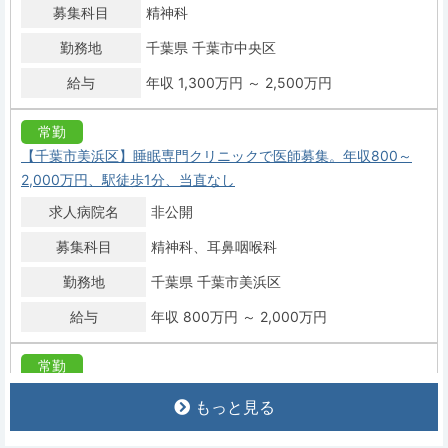
募集科目
精神科
勤務地
千葉県 千葉市中央区
給与
年収 1,300万円 ～ 2,500万円
常勤
【千葉市美浜区】睡眠専門クリニックで医師募集。年収800～
2,000万円、駅徒歩1分、当直なし
求人病院名
非公開
募集科目
精神科
耳鼻咽喉科
勤務地
千葉県 千葉市美浜区
給与
年収 800万円 ～ 2,000万円
常勤
精神科病院352床。精神科・内科医師募集、週4日で年俸1,600
もっと見る
～1,800万円、当直基本なし。体制強化！
求人病院名
医療法人梨香会 秋元病院