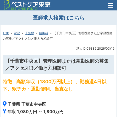
医師がはじめた
医師求人検索はこちら
転職支援のお問い合わせ
無料
医師のための
転職支援
TOP
常勤
千葉県
精神科
【千葉市中央区】管理医師または常勤医師
の募集／アクセス◎／働き方相談可
求人ID:C6382
2026/03/19
【千葉市中央区】管理医師または常勤医師の募集
／アクセス◎／働き方相談可
特徴
高額年収（1800万円以上）、勤務週4日以
下、駅チカ・通勤便利、当直なし
千葉県 千葉市中央区
年収 1,080万円 ～ 1,800万円