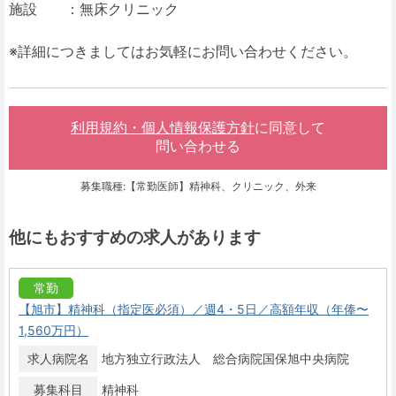
施設 ：無床クリニック
※詳細につきましてはお気軽にお問い合わせください。
利用規約・個人情報保護方針
に同意して
問い合わせる
募集職種:【常勤医師】精神科、クリニック、外来
他にもおすすめの求人があります
常勤
【旭市】精神科（指定医必須）／週4・5日／高額年収（年俸〜
1,560万円）
求人病院名
地方独立行政法人 総合病院国保旭中央病院
募集科目
精神科