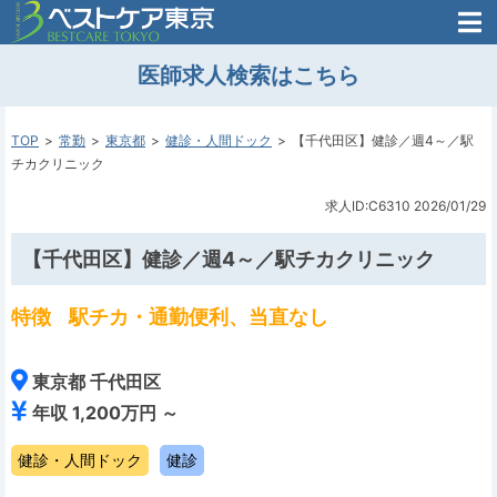
医師がはじめた
医師求人検索はこちら
転職支援のお問い合わせ
無料
医師のための
転職支援
TOP
常勤
東京都
健診・人間ドック
【千代田区】健診／週4～／駅
チカクリニック
求人ID:C6310
2026/01/29
【千代田区】健診／週4～／駅チカクリニック
特徴
駅チカ・通勤便利、当直なし
東京都 千代田区
年収 1,200万円 ～
健診・人間ドック
健診