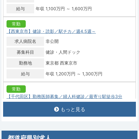
給与
年収 1,100万円 ～ 1,600万円
常勤
【西東京市】健診・読影／駅チカ／週4.5週～
求人病院名
非公開
募集科目
健診・人間ドック
勤務地
東京都 西東京市
給与
年収 1,200万円 ～ 1,300万円
常勤
【千代田区】勤務医師募集／婦人科健診／最寄り駅徒歩3分
求人病院名
非公開
もっと見る
募集科目
健診・人間ドック
勤務地
東京都 千代田区
都道府県別求人
給与
年収 1,000万円 ～