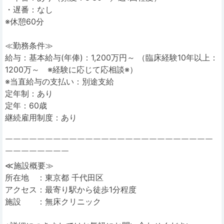
・遅番：なし
※休憩60分
≪勤務条件≫
給与：基本給与(年俸)：1,200万円～ （臨床経験10年以上：
1200万～ ※経験に応じて応相談※）
※当直給与の支払い：別途支給
定年制：あり
定年：60歳
継続雇用制度：あり
￣￣￣￣￣￣￣￣￣￣￣￣￣￣￣￣￣￣￣￣￣￣￣￣￣￣
￣￣￣￣￣￣￣￣
≪施設概要≫
所在地 ：東京都 千代田区
アクセス：最寄り駅から徒歩1分程度
施設 ：無床クリニック