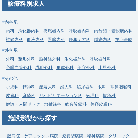
診療科別求人
常勤
【港区】健診業務／都内の人気エリア・勤務医の募集！
内科系
内科
消化器内科
循環器内科
呼吸器内科
内分泌・糖尿病内科
求人病院名
非公開
神経内科
血液内科
腎臓内科
緩和ケア科
腫瘍内科
在宅医療
募集科目
健診・人間ドック
外科系
勤務地
東京都 港区
外科
整形外科
脳神経外科
消化器外科
呼吸器外科
給与
年収 1,200万円 ～
心臓血管外科
乳腺外科
形成外科
美容外科
小児外科
その他
小児科
精神科
産婦人科
婦人科
泌尿器科
眼科
耳鼻咽喉科
皮膚科
麻酔科
リハビリテーション科
病理科
救急科
健診・人間ドック
放射線科
総合診療科
美容皮膚科
施設形態から探す
一般病院
ケアミックス病院
療養型病院
精神病院
クリニック