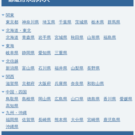
常勤
関東
東京都
【江東区】人間ドック・健診・／都心にあるクリニックでのご勤
神奈川県
埼玉県
千葉県
茨城県
栃木県
群馬県
務です。
北海道・東北
北海道
青森県
岩手県
宮城県
秋田県
山形県
福島県
求人病院名
非公開
東海
募集科目
健診・人間ドック
岐阜県
静岡県
愛知県
三重県
勤務地
東京都 江東区
北信越
新潟県
富山県
石川県
福井県
山梨県
長野県
給与
年収 1,400万円 ～
関西
滋賀県
京都府
大阪府
兵庫県
奈良県
和歌山県
常勤
中国・四国
【中央区】管理医師募集／健診／週4～／人気エリア
鳥取県
島根県
岡山県
広島県
山口県
徳島県
香川県
愛媛県
求人病院名
非公開
高知県
九州・沖縄
募集科目
健診・人間ドック
福岡県
佐賀県
長崎県
熊本県
大分県
宮崎県
鹿児島県
勤務地
東京都 中央区
沖縄県
給与
年収 900万円 ～ 1,240万円