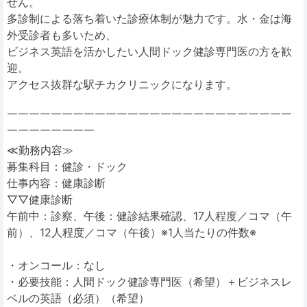
せん。
多診制による落ち着いた診療体制が魅力です。水・金は海
外受診者も多いため、
ビジネス英語を活かしたい人間ドック健診専門医の方を歓
迎。
アクセス抜群な駅チカクリニックになります。
￣￣￣￣￣￣￣￣￣￣￣￣￣￣￣￣￣￣￣￣￣￣￣￣￣￣
￣￣￣￣￣￣￣￣
≪勤務内容≫
募集科目：健診・ドック
仕事内容：健康診断
▽▽健康診断
午前中：診察、午後：健診結果確認、17人程度／コマ（午
前）、12人程度／コマ（午後）※1人当たりの件数※
・オンコール：なし
・必要技能：人間ドック健診専門医（希望）＋ビジネスレ
ベルの英語（必須）（希望）