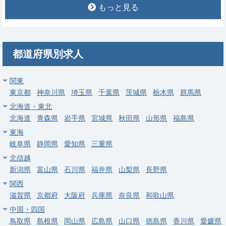
もっと見る
常勤
【蕨市】婦人科／週4・5日／高額年収（年俸〜2,000万円）
求人病院名
非公開
都道府県別求人
募集科目
婦人科
勤務地
埼玉県 蕨市
関東
給与
年収 1,000万円 ～ 2,000万円
東京都
神奈川県
埼玉県
千葉県
茨城県
栃木県
群馬県
北海道・東北
常勤
北海道
青森県
岩手県
宮城県
秋田県
山形県
福島県
【入間市】婦人科（人間ドック・健診）／週4日／高額年収（年
東海
俸〜1,600万円）
岐阜県
静岡県
愛知県
三重県
求人病院名
医療法人 永仁会 入間ハート病院
北信越
新潟県
富山県
石川県
福井県
山梨県
長野県
募集科目
婦人科
関西
勤務地
埼玉県 入間市
滋賀県
京都府
大阪府
兵庫県
奈良県
和歌山県
中国・四国
給与
年収 1,400万円 ～ 1,600万円
鳥取県
島根県
岡山県
広島県
山口県
徳島県
香川県
愛媛県