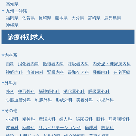
高知県
常勤
九州・沖縄
【狭山市】婦人科立ち上げ／手術及び病棟管理が可能な医師を募
福岡県
佐賀県
長崎県
熊本県
大分県
宮崎県
鹿児島県
集しております
沖縄県
求人病院名
社会医療法人財団石心会 埼玉石心会病院
診療科別求人
募集科目
婦人科
勤務地
埼玉県 狭山市
内科系
給与
年収 1,300万円 ～ 2,000万円
内科
消化器内科
循環器内科
呼吸器内科
内分泌・糖尿病内科
神経内科
血液内科
腎臓内科
緩和ケア科
腫瘍内科
在宅医療
常勤
外科系
【羽生市】外来・病棟管理・分娩・オペ／週4日勤務も相談可の
好条件
外科
整形外科
脳神経外科
消化器外科
呼吸器外科
心臓血管外科
乳腺外科
形成外科
美容外科
小児外科
求人病院名
医療法人徳洲会 羽生総合病院
その他
募集科目
婦人科
産婦人科
小児科
精神科
産婦人科
婦人科
泌尿器科
眼科
耳鼻咽喉科
勤務地
埼玉県 羽生市
皮膚科
麻酔科
リハビリテーション科
病理科
救急科
給与
年収 1,200万円 ～ 2,000万円
健診・人間ドック
放射線科
総合診療科
美容皮膚科