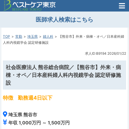
医師がはじめた
医師求人検索はこちら
転職支援のお問い合わせ
無料
医師のための
転職支援
TOP
常勤
埼玉県
婦人科
【熊谷市】外来・病棟・オペ／日本産科婦
人科内視鏡学会 認定研修施設
求人ID:B9194
2026/01/22
社会医療法人 熊谷総合病院／【熊谷市】外来・病
棟・オペ／日本産科婦人科内視鏡学会 認定研修施
設
特徴
勤務週4日以下
埼玉県 熊谷市
年収 1,000万円 ～ 1,500万円