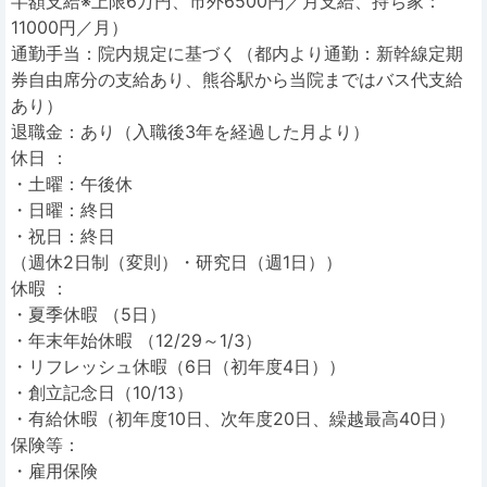
半額支給※上限6万円、市外6500円／月支給、持ち家：
11000円／月）
通勤手当：院内規定に基づく（都内より通勤：新幹線定期
券自由席分の支給あり、熊谷駅から当院まではバス代支給
あり）
退職金：あり（入職後3年を経過した月より）
休日 ：
・土曜：午後休
・日曜：終日
・祝日：終日
（週休2日制（変則）・研究日（週1日））
休暇 ：
・夏季休暇 （5日）
・年末年始休暇 （12/29～1/3）
・リフレッシュ休暇（6日（初年度4日））
・創立記念日（10/13）
・有給休暇（初年度10日、次年度20日、繰越最高40日）
保険等：
・雇用保険