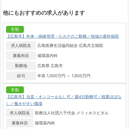
他にもおすすめの求人があります
常勤
【広島市】外来・病棟管理・心カテのご勤務／地域の基幹病院
求人病院名
広島医療生活協同組合 広島共立病院
募集科目
循環器内科
勤務地
広島県 広島市
給与
年収 1,000万円 ～ 1,600万円
常勤
【広島市】当直・オンコールなし可／週4日勤務可／残業ほぼな
し／働きやすい職場
求人病院名
医療法人社団八千代会 メリィホスピタル
募集科目
循環器内科