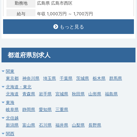
勤務地
広島県 広島市西区
給与
年収 1,000万円 ～ 1,700万円
もっと見る
常勤
【広島市佐伯区】カテ立ち上げ可能な方は尚歓迎／年収最大
2,000万円可◎
求人病院名
社会医療法人清風会 五日市記念病院
都道府県別求人
募集科目
循環器内科
関東
勤務地
広島県 広島市佐伯区
東京都
神奈川県
埼玉県
千葉県
茨城県
栃木県
群馬県
給与
年収 1,500万円 ～ 2,000万円
北海道・東北
北海道
青森県
岩手県
宮城県
秋田県
山形県
福島県
常勤
東海
【広島市佐伯区】外来診療・病棟管理のご勤務／夜間はゆったり
岐阜県
静岡県
愛知県
三重県
求人病院名
広島中央保健生活協同組合 生協さえき病院
北信越
新潟県
富山県
石川県
福井県
山梨県
長野県
募集科目
循環器内科
関西