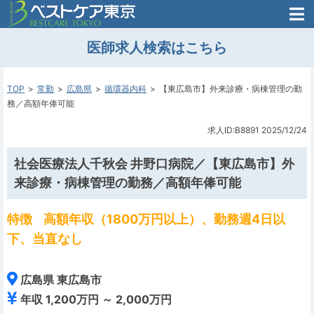
医師がはじめた
医師求人検索はこちら
転職支援のお問い合わせ
無料
医師のための
転職支援
TOP
常勤
広島県
循環器内科
【東広島市】外来診療・病棟管理の勤
務／高額年俸可能
求人ID:B8891
2025/12/24
社会医療法人千秋会 井野口病院／【東広島市】外
来診療・病棟管理の勤務／高額年俸可能
特徴
高額年収（1800万円以上）、勤務週4日以
下、当直なし
広島県 東広島市
年収 1,200万円 ～ 2,000万円