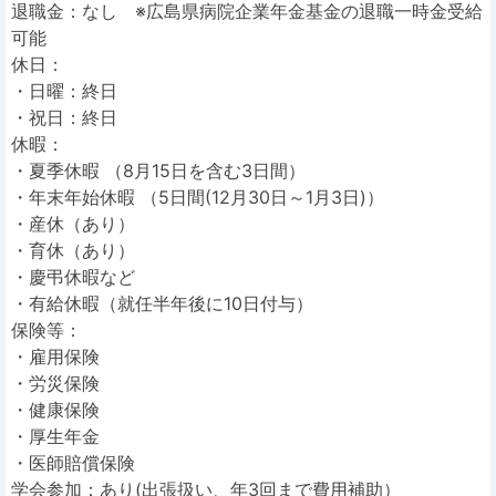
退職金：なし ※広島県病院企業年金基金の退職一時金受給
可能
休日：
・日曜：終日
・祝日：終日
休暇：
・夏季休暇 （8月15日を含む3日間）
・年末年始休暇 （5日間(12月30日～1月3日)）
・産休（あり）
・育休（あり）
・慶弔休暇など
・有給休暇（就任半年後に10日付与）
保険等：
・雇用保険
・労災保険
・健康保険
・厚生年金
・医師賠償保険
学会参加：あり(出張扱い、年3回まで費用補助）