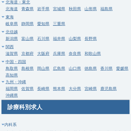
常勤
北海道・東北
【足立区】消化器内科／管理医師・高額年収・当直なし・駅チカ
北海道
青森県
岩手県
宮城県
秋田県
山形県
福島県
（2027年4月新規開設）
東海
岐阜県
静岡県
愛知県
三重県
求人病院名
非公開
北信越
募集科目
消化器内科
新潟県
富山県
石川県
福井県
山梨県
長野県
勤務地
東京都 足立区
関西
滋賀県
京都府
大阪府
兵庫県
奈良県
和歌山県
給与
年収 1,600万円 ～ 2,000万円
中国・四国
鳥取県
島根県
岡山県
広島県
山口県
徳島県
香川県
愛媛県
常勤
高知県
【大田区】消化器内科／駅チカ徒歩1分・内視鏡(ESD有)・週4日
九州・沖縄
可
福岡県
佐賀県
長崎県
熊本県
大分県
宮崎県
鹿児島県
求人病院名
医療法人社団松和会 池上総合病院
沖縄県
募集科目
消化器内科
診療科別求人
勤務地
東京都 大田区
給与
年収 1,100万円 ～ 1,500万円
内科系