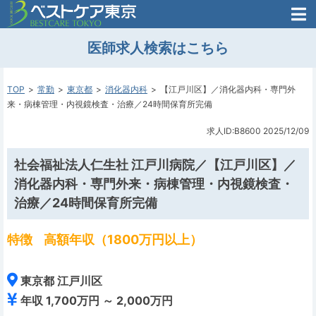
医師がはじめた
医師求人検索はこちら
転職支援のお問い合わせ
無料
医師のための
転職支援
TOP
常勤
東京都
消化器内科
【江戸川区】／消化器内科・専門外
来・病棟管理・内視鏡検査・治療／24時間保育所完備
求人ID:B8600
2025/12/09
社会福祉法人仁生社 江戸川病院／【江戸川区】／
消化器内科・専門外来・病棟管理・内視鏡検査・
治療／24時間保育所完備
特徴
高額年収（1800万円以上）
東京都 江戸川区
年収 1,700万円 ～ 2,000万円