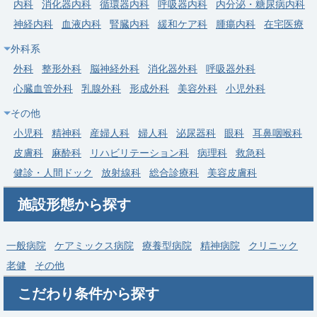
内科
消化器内科
循環器内科
呼吸器内科
内分泌・糖尿病内科
常勤
神経内科
血液内科
腎臓内科
緩和ケア科
腫瘍内科
在宅医療
【世田谷区】消化器内科・週4.5日～／専門医取得可・設備充実
外科系
（年俸1,000万円～）
外科
整形外科
脳神経外科
消化器外科
呼吸器外科
求人病院名
非公開
心臓血管外科
乳腺外科
形成外科
美容外科
小児外科
募集科目
消化器内科
その他
勤務地
東京都 世田谷区
小児科
精神科
産婦人科
婦人科
泌尿器科
眼科
耳鼻咽喉科
給与
年収 1,000万円 ～
皮膚科
麻酔科
リハビリテーション科
病理科
救急科
健診・人間ドック
放射線科
総合診療科
美容皮膚科
施設形態から探す
一般病院
ケアミックス病院
療養型病院
精神病院
クリニック
老健
その他
こだわり条件から探す