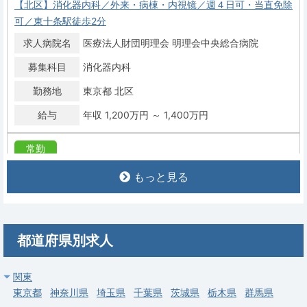
【北区】消化器内科／外来・病棟・内視镜／週４日可・当直免除
可／東十条駅徒歩2分
求人病院名
医療法人財団明理会 明理会中央総合病院
募集科目
消化器内科
勤務地
東京都 北区
給与
年収 1,200万円 ～ 1,400万円
常勤
【足立区】消化器内科／外来・病棟・内視镜／週４日可・当直な
もっと見る
し／高額年収
求人病院名
社会医療法人社団医善会 いずみ記念病院
募集科目
消化器内科
都道府県別求人
勤務地
東京都 足立区
給与
年収 1,400万円 ～ 1,800万円
関東
東京都
神奈川県
埼玉県
千葉県
茨城県
栃木県
群馬県