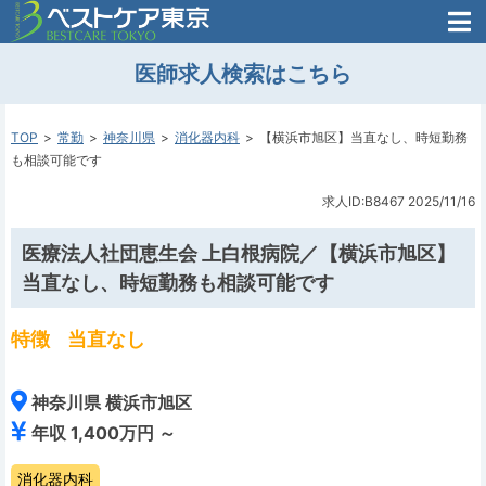
医師がはじめた
医師求人検索はこちら
転職支援のお問い合わせ
無料
医師のための
転職支援
TOP
常勤
神奈川県
消化器内科
【横浜市旭区】当直なし、時短勤務
も相談可能です
求人ID:B8467
2025/11/16
医療法人社団恵生会 上白根病院／【横浜市旭区】
当直なし、時短勤務も相談可能です
特徴
当直なし
神奈川県 横浜市旭区
年収 1,400万円 ～
消化器内科