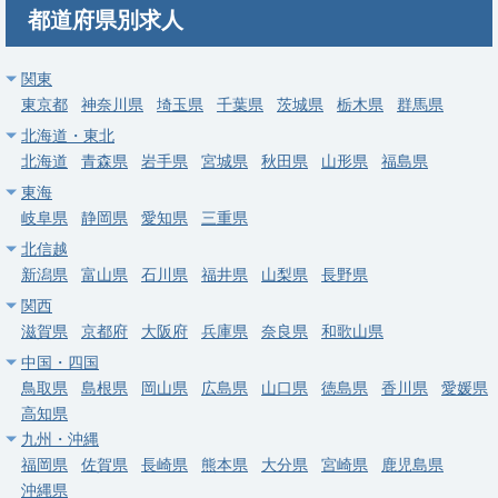
勤務地
神奈川県 横浜市戸塚区
都道府県別求人
給与
年収 1,000万円 ～ 2,000万円
関東
東京都
常勤
神奈川県
埼玉県
千葉県
茨城県
栃木県
群馬県
【川崎市】消化器内科・健診（内視鏡対応あり）＋外来／週5日
北海道・東北
1,300-1,500万円・溝の口駅徒歩5分・当直OCなし
北海道
青森県
岩手県
宮城県
秋田県
山形県
福島県
東海
求人病院名
非公開
岐阜県
静岡県
愛知県
三重県
募集科目
消化器内科
内科
その他
北信越
勤務地
神奈川県 川崎市高津区
新潟県
富山県
石川県
福井県
山梨県
長野県
関西
給与
年収 1,040万円 ～ 1,500万円
滋賀県
京都府
大阪府
兵庫県
奈良県
和歌山県
中国・四国
常勤
鳥取県
島根県
岡山県
広島県
山口県
徳島県
香川県
愛媛県
【大和市】消化器内科（外来・病棟・内視鏡）｜当直なし・週
高知県
4.5日〜・桜ヶ丘駅徒歩3分・年収最大1,800万円
九州・沖縄
求人病院名
非公開
福岡県
佐賀県
長崎県
熊本県
大分県
宮崎県
鹿児島県
沖縄県
募集科目
消化器内科