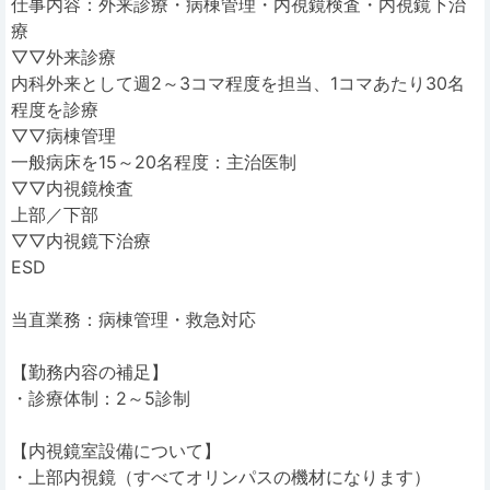
仕事内容：外来診療・病棟管理・内視鏡検査・内視鏡下治
療
▽▽外来診療
内科外来として週2～3コマ程度を担当、1コマあたり30名
程度を診療
▽▽病棟管理
一般病床を15～20名程度：主治医制
▽▽内視鏡検査
上部／下部
▽▽内視鏡下治療
ESD
当直業務：病棟管理・救急対応
【勤務内容の補足】
・診療体制：2～5診制
【内視鏡室設備について】
・上部内視鏡（すべてオリンパスの機材になります）