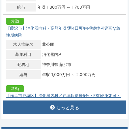
給与
年収 1,300万円 ～ 1,700万円
常勤
【藤沢市】消化器内科・高額年収/週4日可/内視鏡症例豊富な急
性期病院
求人病院名
非公開
募集科目
消化器内科
勤務地
神奈川県 藤沢市
給与
年収 1,000万円 ～ 2,000万円
常勤
【横浜市戸塚区】消化器内科／戸塚駅徒歩5分・ESD/ERCP可・
内視鏡年間約4,500件／年収1,000～2,000万円
もっと見る
求人病院名
戸塚共立第1病院
募集科目
消化器内科