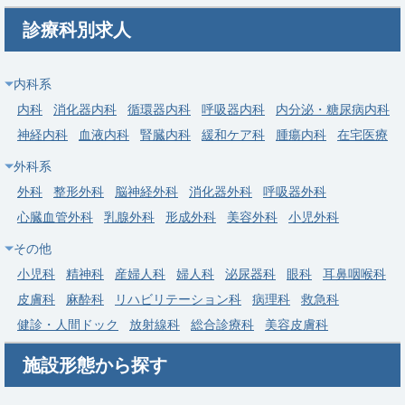
診療科別求人
勤務地
神奈川県 大和市
給与
年収 1,500万円 ～ 1,800万円
内科系
常勤
内科
消化器内科
循環器内科
呼吸器内科
内分泌・糖尿病内科
【川崎市高津区】消化器内科｜内視鏡(ESD/EMR)月200件・当直
神経内科
血液内科
腎臓内科
緩和ケア科
腫瘍内科
在宅医療
なし可・武蔵溝ノ口駅徒歩5分・年収最大1,800万円
外科系
求人病院名
医療法人社団亮正会 総合高津中央病院
外科
整形外科
脳神経外科
消化器外科
呼吸器外科
募集科目
消化器内科
心臓血管外科
乳腺外科
形成外科
美容外科
小児外科
勤務地
神奈川県 川崎市高津区
その他
給与
年収 1,280万円 ～ 1,800万円
小児科
精神科
産婦人科
婦人科
泌尿器科
眼科
耳鼻咽喉科
皮膚科
麻酔科
リハビリテーション科
病理科
救急科
健診・人間ドック
放射線科
総合診療科
美容皮膚科
施設形態から探す