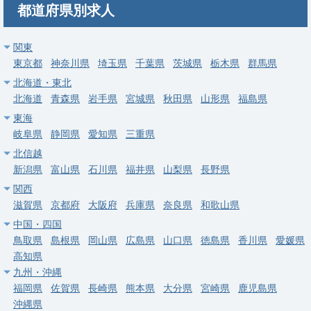
日120日以上・つくばエクスプレス三郷中央駅
都道府県別求人
求人病院名
医療法人社団愛友会 三郷中央総合病院
関東
募集科目
呼吸器内科
東京都
神奈川県
埼玉県
千葉県
茨城県
栃木県
群馬県
勤務地
埼玉県 三郷市
北海道・東北
給与
年収 1,000万円 ～ 1,800万円
北海道
青森県
岩手県
宮城県
秋田県
山形県
福島県
東海
常勤
岐阜県
静岡県
愛知県
三重県
【埼玉県さいたま市北区】呼吸器内科｜がん診療指定病院・週
北信越
4.5日～・当直なし可・年収最大2,000万円
新潟県
富山県
石川県
福井県
山梨県
長野県
医療法人社団協友会 彩の国東大宮メディカルセン
関西
求人病院名
ター
滋賀県
京都府
大阪府
兵庫県
奈良県
和歌山県
中国・四国
募集科目
呼吸器内科
鳥取県
島根県
岡山県
広島県
山口県
徳島県
香川県
愛媛県
勤務地
埼玉県 さいたま市北区
高知県
九州・沖縄
給与
年収 1,000万円 ～ 2,000万円
福岡県
佐賀県
長崎県
熊本県
大分県
宮崎県
鹿児島県
沖縄県
常勤