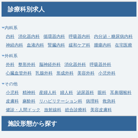
【埼玉県川口市】呼吸器内科｜週4日可・東川口駅徒歩4分・年
診療科別求人
収1,200万円～1,600万円
求人病院名
医療法人社団協友会 東川口病院
内科系
募集科目
呼吸器内科
内科
消化器内科
循環器内科
呼吸器内科
内分泌・糖尿病内科
神経内科
血液内科
腎臓内科
緩和ケア科
腫瘍内科
在宅医療
勤務地
埼玉県 川口市
外科系
給与
年収 1,200万円 ～ 1,600万円
外科
整形外科
脳神経外科
消化器外科
呼吸器外科
常勤
心臓血管外科
乳腺外科
形成外科
美容外科
小児外科
【行田市】呼吸器内科｜当直なし可・週4〜5日・行田駅圏・年
その他
収最大2,000万円
小児科
精神科
産婦人科
婦人科
泌尿器科
眼科
耳鼻咽喉科
求人病院名
社会医療法人壮幸会 行田総合病院
皮膚科
麻酔科
リハビリテーション科
病理科
救急科
募集科目
呼吸器内科
健診・人間ドック
放射線科
総合診療科
美容皮膚科
勤務地
埼玉県 行田市
施設形態から探す
給与
年収 1,300万円 ～ 2,000万円