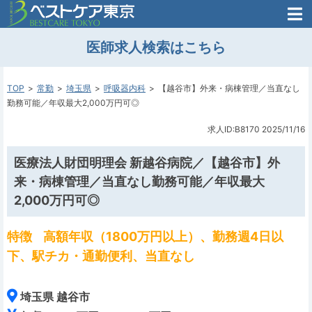
医師がはじめた
医師求人検索はこちら
転職支援のお問い合わせ
無料
医師のための
転職支援
TOP
常勤
埼玉県
呼吸器内科
【越谷市】外来・病棟管理／当直なし
勤務可能／年収最大2,000万円可◎
求人ID:B8170
2025/11/16
医療法人財団明理会 新越谷病院／【越谷市】外
来・病棟管理／当直なし勤務可能／年収最大
2,000万円可◎
特徴
高額年収（1800万円以上）、勤務週4日以
下、駅チカ・通勤便利、当直なし
埼玉県 越谷市